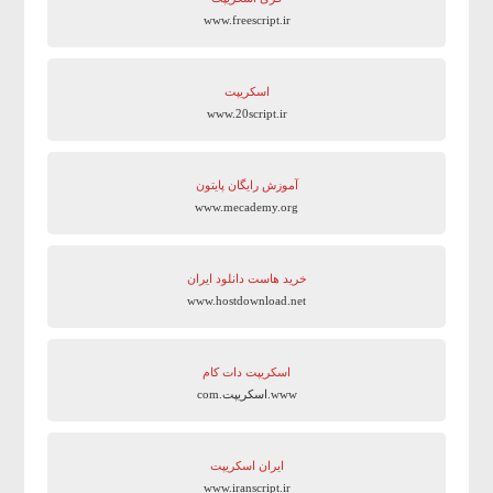
www.freescript.ir
اسکریپت
www.20script.ir
آموزش رایگان پایتون
www.mecademy.org
خرید هاست دانلود ایران
www.hostdownload.net
اسکریپت دات کام
www.اسکریپت.com
ایران اسکریپت
www.iranscript.ir