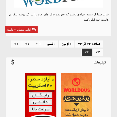
شاید شما از دسته افرادی باشید که بخواهید فایل های خود را در یک پوشه دیگر در
هاست خود اپلود کنید
ادامه مطلب + دانلود
صفحه 73 از 73
« اولين
‹ قبلي
69
70
71
73
72
تبلیغات