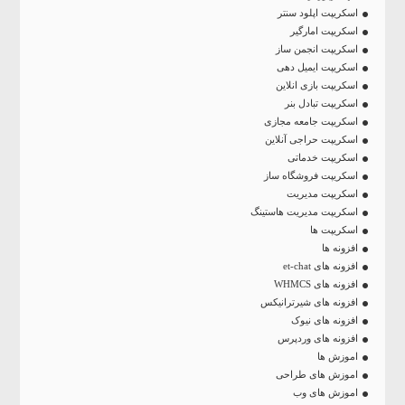
اسکریپت اپلود سنتر
اسکریپت امارگیر
اسکریپت انجمن ساز
اسکریپت ایمیل دهی
اسکریپت بازی انلاین
اسکریپت تبادل بنر
اسکریپت جامعه مجازی
اسکریپت حراجی آنلاین
اسکریپت خدماتی
اسکریپت فروشگاه ساز
اسکریپت مدیریت
اسکریپت مدیریت هاستینگ
اسکریپت ها
افزونه ها
افزونه های et-chat
افزونه های WHMCS
افزونه های شیرترانیکس
افزونه های نیوک
افزونه های وردپرس
اموزش ها
اموزش های طراحی
اموزش های وب