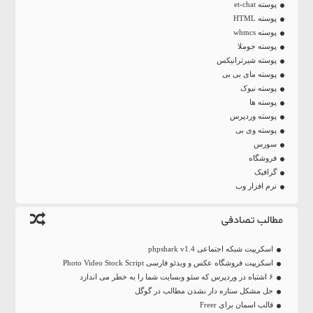
پوسته et-chat
پوسته HTML
پوسته whmcs
پوسته جوملا
پوسته شیرترانیکس
پوسته مای بی بی
پوسته نیوک
پوسته ها
پوسته وردپرس
پوسته وی بی
سورس
فروشگاه
گرافیک
نرم افزار وب
مطالب تصادفی
اسکریپت شبکه اجتماعی phpshark v1.4
اسکریپت فروشگاه عکس و ویدئو فارسی Photo Video Stock Script
۶ اشتباه در وردپرس که سئو وبسایت شما را به خطر می اندازد
حل مشکل ستاره دار نشدن مطالب در گوگل
قالب اسمان برای Freer