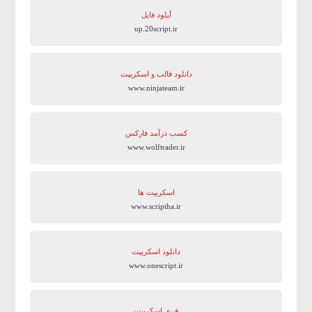
آپلود فایل
up.20script.ir
دانلود قالب و اسکریپت
www.ninjateam.ir
کسب درآمد فارکس
www.wolftrader.ir
اسکریپت ها
www.scriptha.ir
دانلود اسکریپت
www.onescript.ir
فری اسکریپت