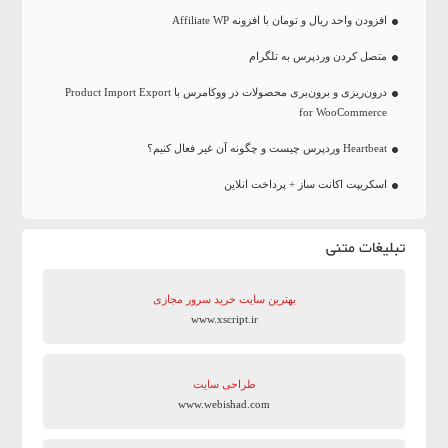
افزودن واحد ریال و تومان با افزونه Affiliate WP
متصل کردن وردپرس به تلگرام
درون‌ریزی و برون‌بری محصولات در ووکامرس با Product Import Export
for WooCommerce
Heartbeat وردپرس چیست و چگونه آن غیر فعال کنیم؟
اسکریپت اکانت ساز + پرداخت انلاین
تبلیغات متنی
بهترین سایت‌ خرید سرور مجازی
www.xscript.ir
طراحی سایت
www.webishad.com