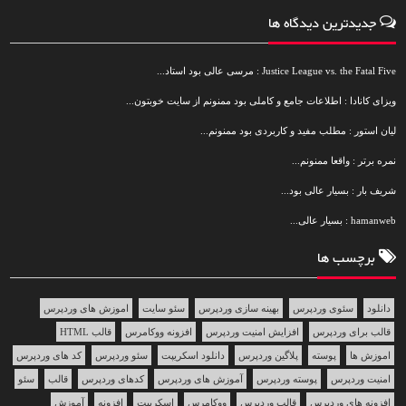
جدیدترین دیدگاه ها
Justice League vs. the Fatal Five : مرسی عالی بود استاد...
ویزای کانادا : اطلاعات جامع و کاملی بود ممنونم از سایت خوبتون...
لیان استور : مطلب مفید و کاربردی بود ممنونم...
نمره برتر : واقعا ممنونم...
شریف بار : بسیار عالی بود...
hamanweb : بسیار عالی...
برچسب ها
دانلود
سئوی وردپرس
بهینه سازی وردپرس
سئو سایت
اموزش های وردپرس
قالب برای وردپرس
افزایش امنیت وردپرس
افزونه ووکامرس
قالب HTML
اموزش ها
پوسته
پلاگین وردپرس
دانلود اسکریپت
سئو وردپرس
کد های وردپرس
امنیت وردپرس
پوسته وردپرس
آموزش های وردپرس
کدهای وردپرس
قالب
سئو
افزونه های وردپرس
قالب وردپرس
ووکامرس
اسکریپت
افزونه
آموزش