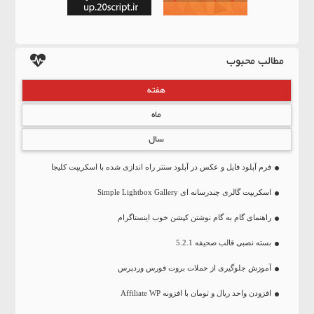
مطالب محبوب
هفته
ماه
سال
فرم آپلود فایل و عکس در آپلود سنتر راه اندازی شده با اسکریپت کلیجا
اسکریپت گالری چندرسانه ای Simple Lightbox Gallery
راهنمای گام به گام نوشتن کپشن خوب اینستاگرام
بسته نصبی قالب صحیفه 5.2.1
آموزش جلوگیری از حملات بروت فورس وردپرس
افزودن واحد ریال و تومان با افزونه Affiliate WP