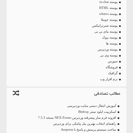
پوسته et-chat
پوسته HTML
پوسته whmcs
پوسته جوملا
پوسته شیرترانیکس
پوسته مای بی بی
پوسته نیوک
پوسته ها
پوسته وردپرس
پوسته وی بی
سورس
فروشگاه
گرافیک
نرم افزار وب
مطالب تصادفی
آموزش انتقال دستی سایت وردپرسی
اسکریپت اپلود سنتر Bitdrop
افزونه فرم ساز پیشرفته وردپرس NEX-Forms نسخه 7.5.3
راهنمای انتخاب بهترین پنل پیامکی برای وردپرس
ساخت سیستم پرسش و پاسخ با Anspress