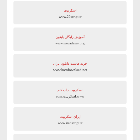
اسکریپت
www.20script.ir
آموزش رایگان پایتون
www.mecademy.org
خرید هاست دانلود ایران
www.hostdownload.net
اسکریپت دات کام
www.اسکریپت.com
ایران اسکریپت
www.iranscript.ir