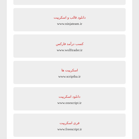
دانلود قالب و اسکریپت
www.ninjateam.ir
کسب درآمد فارکس
www.wolftrader.ir
اسکریپت ها
www.scriptha.ir
دانلود اسکریپت
www.onescript.ir
فری اسکریپت
www.freescript.ir