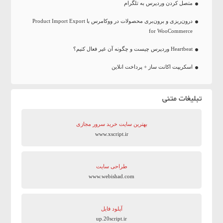
متصل کردن وردپرس به تلگرام
درون‌ریزی و برون‌بری محصولات در ووکامرس با Product Import Export
for WooCommerce
Heartbeat وردپرس چیست و چگونه آن غیر فعال کنیم؟
اسکریپت اکانت ساز + پرداخت انلاین
تبلیغات متنی
بهترین سایت‌ خرید سرور مجازی
www.xscript.ir
طراحی سایت
www.webishad.com
آپلود فایل
up.20script.ir