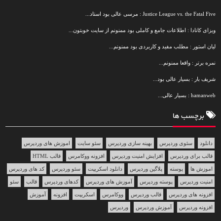
Justice League vs. the Fatal Five : مرسی عالی بود استاد...
ویزای کانادا : اطلاعات جامع و کاملی بود ممنونم از سایت خوبتون...
لیان استور : مطلب مفید و کاربردی بود ممنونم...
نمره برتر : واقعا ممنونم...
شریف بار : بسیار عالی بود...
hamanweb : بسیار عالی...
برچسب ها
دانلود
سئوی وردپرس
بهینه سازی وردپرس
سئو سایت
اموزش های وردپرس
قالب برای وردپرس
افزایش امنیت وردپرس
افزونه ووکامرس
قالب HTML
اموزش ها
پوسته
پلاگین وردپرس
دانلود اسکریپت
سئو وردپرس
کد های وردپرس
امنیت وردپرس
پوسته وردپرس
آموزش های وردپرس
کدهای وردپرس
قالب
سئو
افزونه های وردپرس
قالب وردپرس
ووکامرس
اسکریپت
افزونه
آموزش
افزونه وردپرس
آموزش وردپرس
وردپرس