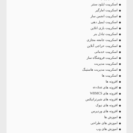
اسکریپت اپلود سنتر
اسکریپت امارگیر
اسکریپت انجمن ساز
اسکریپت ایمیل دهی
اسکریپت بازی انلاین
اسکریپت تبادل بنر
اسکریپت جامعه مجازی
اسکریپت حراجی آنلاین
اسکریپت خدماتی
اسکریپت فروشگاه ساز
اسکریپت مدیریت
اسکریپت مدیریت هاستینگ
اسکریپت ها
افزونه ها
افزونه های et-chat
افزونه های WHMCS
افزونه های شیرترانیکس
افزونه های نیوک
افزونه های وردپرس
اموزش ها
اموزش های طراحی
اموزش های وب