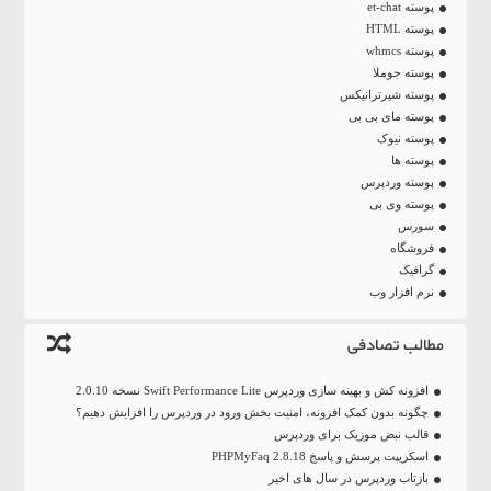
پوسته et-chat
پوسته HTML
پوسته whmcs
پوسته جوملا
پوسته شیرترانیکس
پوسته مای بی بی
پوسته نیوک
پوسته ها
پوسته وردپرس
پوسته وی بی
سورس
فروشگاه
گرافیک
نرم افزار وب
مطالب تصادفی
افزونه کش و بهینه سازی وردپرس Swift Performance Lite نسخه 2.0.10
چگونه بدون کمک افزونه، امنیت بخش ورود در وردپرس را افزایش دهیم؟
قالب نبض موزیک برای وردپرس
اسکریپت پرسش و پاسخ PHPMyFaq 2.8.18
بازتاب وردپرس در سال های اخیر