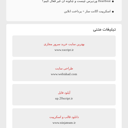
Heartbeat وردپرس چیست و چگونه آن غیر فعال کنیم؟
اسکریپت اکانت ساز + پرداخت انلاین
تبلیغات متنی
بهترین سایت‌ خرید سرور مجازی
www.xscript.ir
طراحی سایت
www.webishad.com
آپلود فایل
up.20script.ir
دانلود قالب و اسکریپت
www.ninjateam.ir