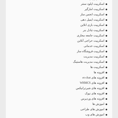
اسکریپت اپلود سنتر
اسکریپت امارگیر
اسکریپت انجمن ساز
اسکریپت ایمیل دهی
اسکریپت بازی انلاین
اسکریپت تبادل بنر
اسکریپت جامعه مجازی
اسکریپت حراجی آنلاین
اسکریپت خدماتی
اسکریپت فروشگاه ساز
اسکریپت مدیریت
اسکریپت مدیریت هاستینگ
اسکریپت ها
افزونه ها
افزونه های et-chat
افزونه های WHMCS
افزونه های شیرترانیکس
افزونه های نیوک
افزونه های وردپرس
اموزش ها
اموزش های طراحی
اموزش های وب