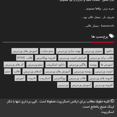
نمره برتر : واقعا ممنونم...
شریف بار : بسیار عالی بود...
hamanweb : بسیار عالی...
برچسب ها
دانلود
سئوی وردپرس
بهینه سازی وردپرس
سئو سایت
اموزش های وردپرس
قالب برای وردپرس
افزایش امنیت وردپرس
افزونه ووکامرس
قالب HTML
اموزش ها
پوسته
پلاگین وردپرس
دانلود اسکریپت
سئو وردپرس
کد های وردپرس
امنیت وردپرس
پوسته وردپرس
آموزش های وردپرس
کدهای وردپرس
قالب
سئو
افزونه های وردپرس
قالب وردپرس
ووکامرس
اسکریپت
افزونه
آموزش
افزونه وردپرس
آموزش وردپرس
وردپرس
کلیه حقوق مطالب برای
ایکس اسکریپت
محفوظ است . کپی برداری تنها با ذکر
لینک منبع بلامانع است.
اسکریپت