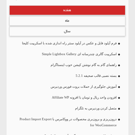
هفته
ماه
سال
فرم آپلود فایل و عکس در آپلود سنتر راه اندازی شده با اسکریپت کلیجا
اسکریپت گالری چندرسانه ای Simple Lightbox Gallery
راهنمای گام به گام نوشتن کپشن خوب اینستاگرام
بسته نصبی قالب صحیفه 5.2.1
آموزش جلوگیری از حملات بروت فورس وردپرس
افزودن واحد ریال و تومان با افزونه Affiliate WP
متصل کردن وردپرس به تلگرام
درون‌ریزی و برون‌بری محصولات در ووکامرس با Product Import Export
for WooCommerce