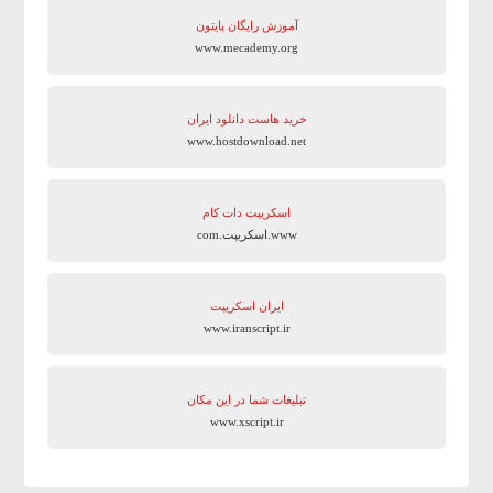
آموزش رایگان پایتون
www.mecademy.org
خرید هاست دانلود ایران
www.hostdownload.net
اسکریپت دات کام
www.اسکریپت.com
ایران اسکریپت
www.iranscript.ir
تبلیغات شما در این مکان
www.xscript.ir