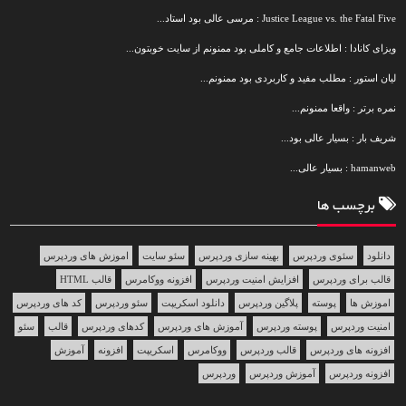
Justice League vs. the Fatal Five : مرسی عالی بود استاد...
ویزای کانادا : اطلاعات جامع و کاملی بود ممنونم از سایت خوبتون...
لیان استور : مطلب مفید و کاربردی بود ممنونم...
نمره برتر : واقعا ممنونم...
شریف بار : بسیار عالی بود...
hamanweb : بسیار عالی...
برچسب ها
دانلود
سئوی وردپرس
بهینه سازی وردپرس
سئو سایت
اموزش های وردپرس
قالب برای وردپرس
افزایش امنیت وردپرس
افزونه ووکامرس
قالب HTML
اموزش ها
پوسته
پلاگین وردپرس
دانلود اسکریپت
سئو وردپرس
کد های وردپرس
امنیت وردپرس
پوسته وردپرس
آموزش های وردپرس
کدهای وردپرس
قالب
سئو
افزونه های وردپرس
قالب وردپرس
ووکامرس
اسکریپت
افزونه
آموزش
افزونه وردپرس
آموزش وردپرس
وردپرس