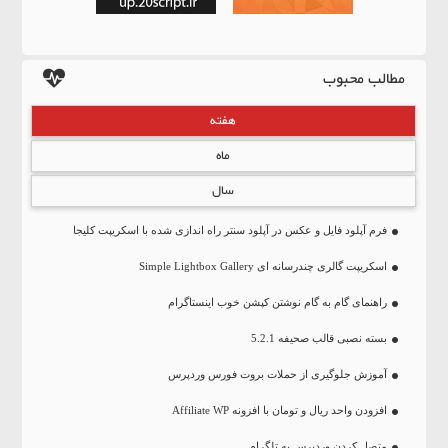
مطالب محبوب
هفته
ماه
سال
فرم آپلود فایل و عکس در آپلود سنتر راه اندازی شده با اسکریپت کلیجا
اسکریپت گالری چندرسانه ای Simple Lightbox Gallery
راهنمای گام به گام نوشتن کپشن خوب اینستاگرام
بسته نصبی قالب صحیفه 5.2.1
آموزش جلوگیری از حملات بروت فورس وردپرس
افزودن واحد ریال و تومان با افزونه Affiliate WP
متصل کردن وردپرس به تلگرام