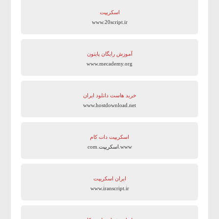
اسکریپت
www.20script.ir
آموزش رایگان پایتون
www.mecademy.org
خرید هاست دانلود ایران
www.hostdownload.net
اسکریپت دات کام
www.اسکریپت.com
ایران اسکریپت
www.iranscript.ir