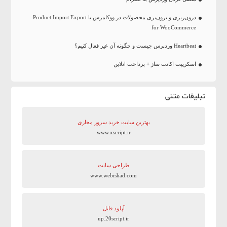
درون‌ریزی و برون‌بری محصولات در ووکامرس با Product Import Export
for WooCommerce
Heartbeat وردپرس چیست و چگونه آن غیر فعال کنیم؟
اسکریپت اکانت ساز + پرداخت انلاین
تبلیغات متنی
بهترین سایت‌ خرید سرور مجازی
www.xscript.ir
طراحی سایت
www.webishad.com
آپلود فایل
up.20script.ir