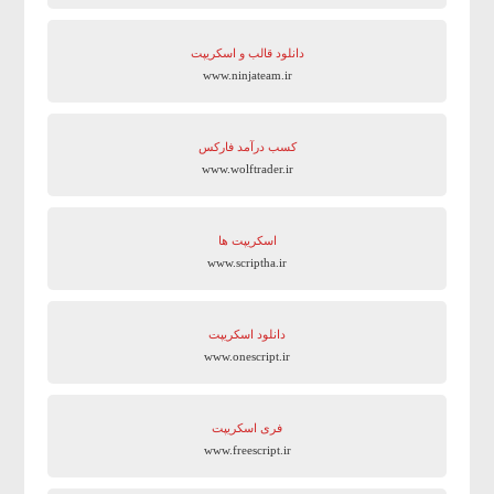
دانلود قالب و اسکریپت
www.ninjateam.ir
کسب درآمد فارکس
www.wolftrader.ir
اسکریپت ها
www.scriptha.ir
دانلود اسکریپت
www.onescript.ir
فری اسکریپت
www.freescript.ir