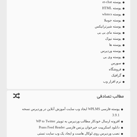
پوسته et-chat
پوسته HTML
پوسته whmcs
پوسته جوملا
پوسته شیرترانیکس
پوسته مای بی بی
پوسته نیوک
پوسته ها
پوسته وردپرس
پوسته وی بی
سورس
فروشگاه
گرافیک
نرم افزار وب
مطالب تصادفی
پوسته فارسی WPLMS ایجاد وب سایت آموزش آنلاین در وردپرس نسخه
3.9.1
افزونه ارسال خودکار مطالب وردپرس به توییتر WP to Twitter
دانلود اسکریپت خبرخوان پرنس فارسی Prans Feed Reader
نصب وردپرس روی لوکال هاست و ایجاد یک وب سایت تستی