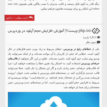
دیگه قادر به آپلود فایل نیستند و اغلب مدیران با نصب پلاگین هایی همچون user role
editor این امکان رو برای نویسنده هاشون فراهم میکنن.
ادامه مطلب + دانلود
php.ini چیست؟| آموزش افزایش حجم آپلود در وردپرس
2,812 بازدید
بدون نظر
یکی از
خطاهای رایج در وردپرس
، خطای مربوط به زیاد بودن حجم فایل‌های در حال
آپلود است. خطایی که خیلی از کاربران با آن مواجه شده‌اند و از اینکه نمی‌توانند یک
ویدیو روی سایت خود آپلود کنند، دلسرد شده‌اند. علاوه بر این، اگر بخواهید از
قالب‌های
حرفه‌ای وردپرس
استفاده کنید، به احتمال زیاد همین خطا را مشاهده خواهید کرد؛ چرا
که قالب‌های حرفه‌ای، حجم زیادی دارند و اگر این مشکل را حل نکنید، عملا نمی‌توانید
قالب جدیدی بارگذاری کنید. در نسخه‌های قبلی
وردپرس
با پیغامی تحت عنوان “پرونده
فرستاده شده بزرگ‌تر از upload_max_filesize در php.ini است” مواجه می‌شدیم که
مربوط به افزایش حجم آپلود در وردپرس است. اما در نسخه‌های جدید
وردپرس،
چنین
صفحه‌‌ای برای شما باز خواهد شد: