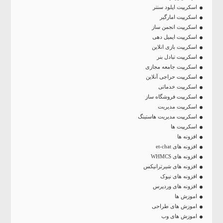
اسکریپت اپلود سنتر
اسکریپت امارگیر
اسکریپت انجمن ساز
اسکریپت ایمیل دهی
اسکریپت بازی انلاین
اسکریپت تبادل بنر
اسکریپت جامعه مجازی
اسکریپت حراجی آنلاین
اسکریپت خدماتی
اسکریپت فروشگاه ساز
اسکریپت مدیریت
اسکریپت مدیریت هاستینگ
اسکریپت ها
افزونه ها
افزونه های et-chat
افزونه های WHMCS
افزونه های شیرترانیکس
افزونه های نیوک
افزونه های وردپرس
اموزش ها
اموزش های طراحی
اموزش های وب