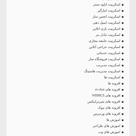
اسکریپت اپلود سنتر
اسکریپت امارگیر
اسکریپت انجمن ساز
اسکریپت ایمیل دهی
اسکریپت بازی انلاین
اسکریپت تبادل بنر
اسکریپت جامعه مجازی
اسکریپت حراجی آنلاین
اسکریپت خدماتی
اسکریپت فروشگاه ساز
اسکریپت مدیریت
اسکریپت مدیریت هاستینگ
اسکریپت ها
افزونه ها
افزونه های et-chat
افزونه های WHMCS
افزونه های شیرترانیکس
افزونه های نیوک
افزونه های وردپرس
اموزش ها
اموزش های طراحی
اموزش های وب