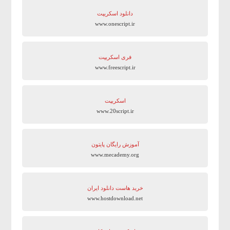
دانلود اسکریپت
www.onescript.ir
فری اسکریپت
www.freescript.ir
اسکریپت
www.20script.ir
آموزش رایگان پایتون
www.mecademy.org
خرید هاست دانلود ایران
www.hostdownload.net