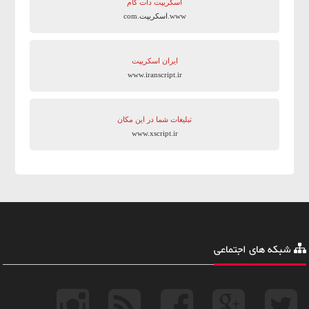
اسکریپت دات کام
www.اسکریپت.com
ایران اسکریپت
www.iranscript.ir
تبلیغات شما در این مکان
www.xscript.ir
شبکه های اجتماعی