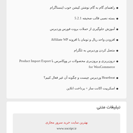
راهنمای گام به گام نوشتن کپشن خوب اینستاگرام
بسته نصبی قالب صحیفه 5.2.1
آموزش جلوگیری از حملات بروت فورس وردپرس
افزودن واحد ریال و تومان با افزونه Affiliate WP
متصل کردن وردپرس به تلگرام
درون‌ریزی و برون‌بری محصولات در ووکامرس با Product Import Export
for WooCommerce
Heartbeat وردپرس چیست و چگونه آن غیر فعال کنیم؟
اسکریپت اکانت ساز + پرداخت انلاین
تبلیغات متنی
بهترین سایت‌ خرید سرور مجازی
www.xscript.ir