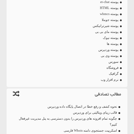
پوسته et-chat
پوسته HTML
پوسته whmcs
پوسته جوملا
پوسته شیرترانیکس
پوسته مای بی بی
پوسته نیوک
پوسته ها
پوسته وردپرس
پوسته وی بی
سورس
فروشگاه
گرافیک
نرم افزار وب
مطالب تصادفی
نحوه کشف و رفع خطا در اتصال پایگاه داده وردپرس
قالب زیبای ویتالیتی برای وردپرس
چگونه تمام افزونه های وردپرس را بدون دسترسی به پنل مدیریت غیرفعال
کنیم؟
اسکریپت جستجوی دامنه Whois فارسی