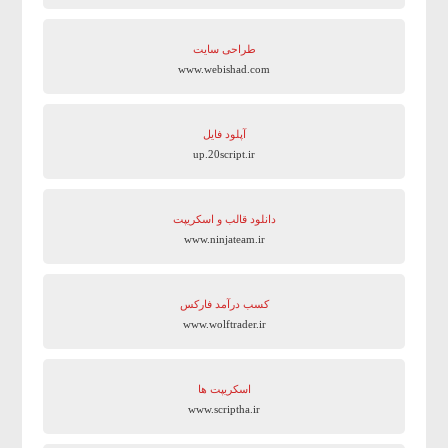
طراحی سایت
www.webishad.com
آپلود فایل
up.20script.ir
دانلود قالب و اسکریپت
www.ninjateam.ir
کسب درآمد فارکس
www.wolftrader.ir
اسکریپت ها
www.scriptha.ir