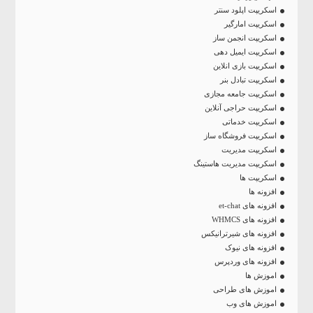
اسکریپت اپلود سنتر
اسکریپت امارگیر
اسکریپت انجمن ساز
اسکریپت ایمیل دهی
اسکریپت بازی انلاین
اسکریپت تبادل بنر
اسکریپت جامعه مجازی
اسکریپت حراجی آنلاین
اسکریپت خدماتی
اسکریپت فروشگاه ساز
اسکریپت مدیریت
اسکریپت مدیریت هاستینگ
اسکریپت ها
افزونه ها
افزونه های et-chat
افزونه های WHMCS
افزونه های شیرترانیکس
افزونه های نیوک
افزونه های وردپرس
اموزش ها
اموزش های طراحی
اموزش های وب