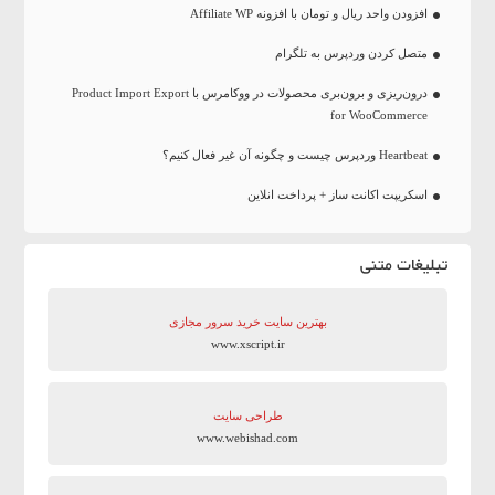
افزودن واحد ریال و تومان با افزونه Affiliate WP
متصل کردن وردپرس به تلگرام
درون‌ریزی و برون‌بری محصولات در ووکامرس با Product Import Export
for WooCommerce
Heartbeat وردپرس چیست و چگونه آن غیر فعال کنیم؟
اسکریپت اکانت ساز + پرداخت انلاین
تبلیغات متنی
بهترین سایت‌ خرید سرور مجازی
www.xscript.ir
طراحی سایت
www.webishad.com