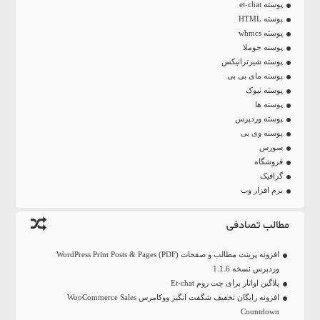
پوسته et-chat
پوسته HTML
پوسته whmcs
پوسته جوملا
پوسته شیرترانیکس
پوسته مای بی بی
پوسته نیوک
پوسته ها
پوسته وردپرس
پوسته وی بی
سورس
فروشگاه
گرافیک
نرم افزار وب
مطالب تصادفی
افزونه پرینت مطالب و صفحات WordPress Print Posts & Pages (PDF)
وردپرس نسخه 1.1.6
پلاگین اواتار برای چت روم Et-chat
افزونه رایگان تخفیف شگفت انگیز ووکامرس WooCommerce Sales
Countdown