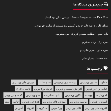
جدیدترین دیدگاه ها
Justice League vs. the Fatal Five : مرسی عالی بود استاد...
ویزای کانادا : اطلاعات جامع و کاملی بود ممنونم از سایت خوبتون...
لیان استور : مطلب مفید و کاربردی بود ممنونم...
نمره برتر : واقعا ممنونم...
شریف بار : بسیار عالی بود...
hamanweb : بسیار عالی...
برچسب ها
دانلود
سئوی وردپرس
بهینه سازی وردپرس
سئو سایت
اموزش های وردپرس
قالب برای وردپرس
افزایش امنیت وردپرس
افزونه ووکامرس
قالب HTML
اموزش ها
پوسته
پلاگین وردپرس
دانلود اسکریپت
سئو وردپرس
کد های وردپرس
امنیت وردپرس
پوسته وردپرس
آموزش های وردپرس
کدهای وردپرس
قالب
سئو
افزونه های وردپرس
قالب وردپرس
ووکامرس
اسکریپت
افزونه
آموزش