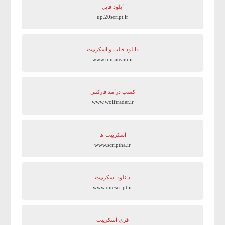
آپلود فایل
up.20script.ir
دانلود قالب و اسکریپت
www.ninjateam.ir
کسب درآمد فارکس
www.wolftrader.ir
اسکریپت ها
www.scriptha.ir
دانلود اسکریپت
www.onescript.ir
فری اسکریپت