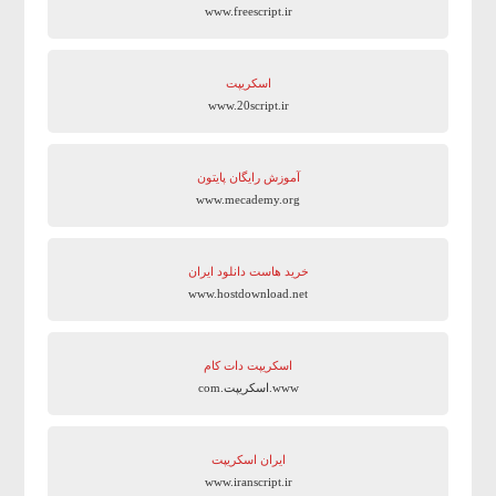
www.freescript.ir
اسکریپت
www.20script.ir
آموزش رایگان پایتون
www.mecademy.org
خرید هاست دانلود ایران
www.hostdownload.net
اسکریپت دات کام
www.اسکریپت.com
ایران اسکریپت
www.iranscript.ir