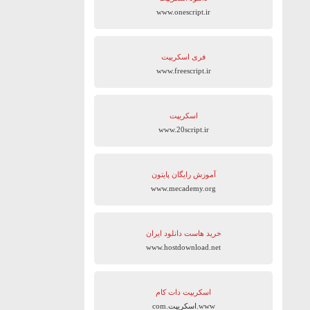
www.onescript.ir
فری اسکریپت
www.freescript.ir
اسکریپت
www.20script.ir
آموزش رایگان پایتون
www.mecademy.org
خرید هاست دانلود ایران
www.hostdownload.net
اسکریپت دات کام
www.اسکریپت.com