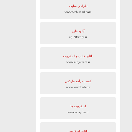
طراحی سایت
www.webishad.com
آپلود فایل
up.20script.ir
دانلود قالب و اسکریپت
www.ninjateam.ir
کسب درآمد فارکس
www.wolftrader.ir
اسکریپت ها
www.scriptha.ir
دانلود اسکریپت