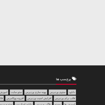
برچسب ها
دانلود
سئوی وردپرس
بهینه سازی وردپرس
سئو سایت
اموزش 
قالب برای وردپرس
افزایش امنیت وردپرس
افزونه ووکامرس
قالب 
اموزش ها
پوسته
پلاگین وردپرس
دانلود اسکریپت
سئو وردپر