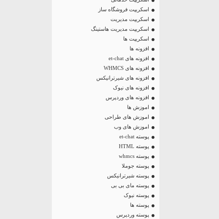
اسکریپت فروشگاه ساز
اسکریپت مدیریت
اسکریپت مدیریت هاستینگ
اسکریپت ها
افزونه ها
افزونه های et-chat
افزونه های WHMCS
افزونه های شیرترانیکس
افزونه های نیوک
افزونه های وردپرس
اموزش ها
اموزش های طراحی
اموزش های وب
پوسته et-chat
پوسته HTML
پوسته whmcs
پوسته جوملا
پوسته شیرترانیکس
پوسته مای بی بی
پوسته نیوک
پوسته ها
پوسته وردپرس