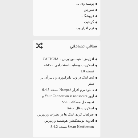
پوسته وی بی
سورس
فروشگاه
گرافیک
نرم افزار وب
مطالب تصادفی
افزایش امنیت وردپرس با CAPTCHA
اسکریپت وبسایت استخدامی JobFair
نسخه 1.0
ثبت لینک در وب دایرکتوری و تاثیر آن بر
سئو
دانلود نرم افزار Notepad نسخه 6.4.5
ارور Your Connection is not secure و
نحوه حل مشکلات SSL
اسکریپت فال حافظ
غیرفعال کردن لینک ها در نظرات وردپرس
افزونه نوتیفیکیشن هوشمند وردپرس
Smart Notification نسخه 8.4.2