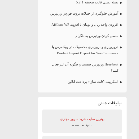
بسته نصبی قالب صحیفه 5.2.1
آموزش جلوگیری از حملات بروت فورس وردپرس
افزودن واحد ریال و تومان با افزونه Affiliate WP
متصل کردن وردپرس به تلگرام
درون‌ریزی و برون‌بری محصولات در ووکامرس با
Product Import Export for WooCommerce
Heartbeat وردپرس چیست و چگونه آن غیر فعال
کنیم؟
اسکریپت اکانت ساز + پرداخت انلاین
تبلیغات متنی
بهترین سایت‌ خرید سرور مجازی
www.xscript.ir