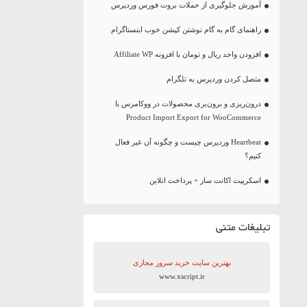
آموزش جلوگیری از حملات بروت فورس وردپرس
راهنمای گام به گام نوشتن کپشن خوب اینستاگرام
افزودن واحد ریال و تومان با افزونه Affiliate WP
متصل کردن وردپرس به تلگرام
درون‌ریزی و برون‌بری محصولات در ووکامرس با
Product Import Export for WooCommerce
Heartbeat وردپرس چیست و چگونه آن غیر فعال
کنیم؟
اسکریپت اکانت ساز + پرداخت انلاین
تبلیغات متنی
بهترین سایت‌ خرید سرور مجازی
www.xscript.ir