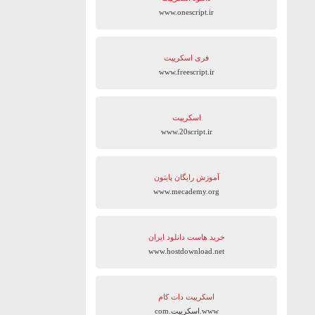
www.onescript.ir
فری اسکریپت
www.freescript.ir
اسکریپت
www.20script.ir
آموزش رایگان پایتون
www.mecademy.org
خرید هاست دانلود ایران
www.hostdownload.net
اسکریپت دات کام
www.اسکریپت.com