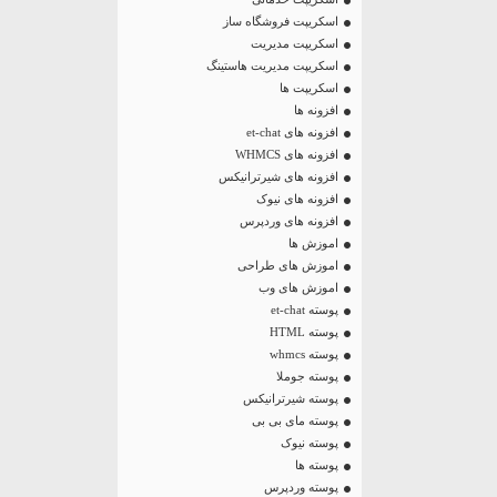
اسکریپت فروشگاه ساز
اسکریپت مدیریت
اسکریپت مدیریت هاستینگ
اسکریپت ها
افزونه ها
افزونه های et-chat
افزونه های WHMCS
افزونه های شیرترانیکس
افزونه های نیوک
افزونه های وردپرس
اموزش ها
اموزش های طراحی
اموزش های وب
پوسته et-chat
پوسته HTML
پوسته whmcs
پوسته جوملا
پوسته شیرترانیکس
پوسته مای بی بی
پوسته نیوک
پوسته ها
پوسته وردپرس