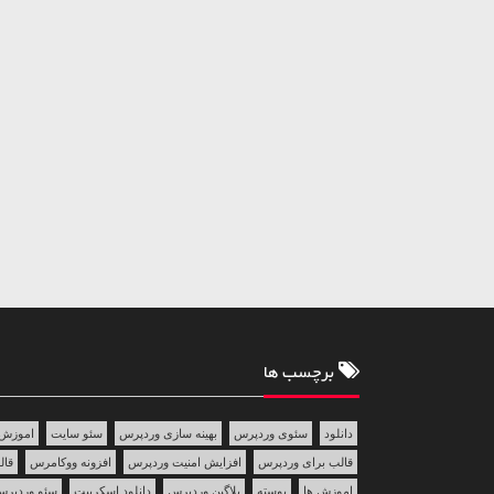
برچسب ها
دانلود
سئوی وردپرس
بهینه سازی وردپرس
سئو سایت
اموزش 
قالب برای وردپرس
افزایش امنیت وردپرس
افزونه ووکامرس
قالب 
اموزش ها
پوسته
پلاگین وردپرس
دانلود اسکریپت
سئو وردپر