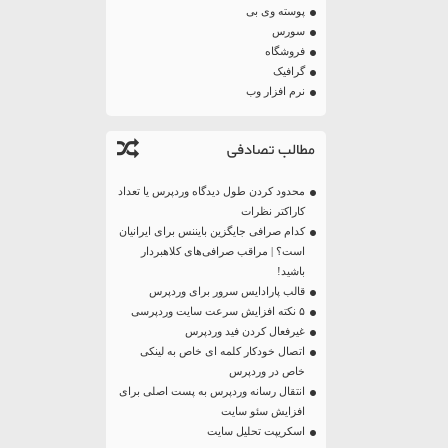
پوسته وی بی
سورس
فروشگاه
گرافیک
نرم افزار وب
مطالب تصادفی
محدود کردن طول دیدگاه وردپرس یا تعداد
کاراکتر نظرات
کدام صرافی جایگزین بایننس برای ایرانیان
است؟ | مراقب صرافی‌های کلاهبردار
باشید!
قالب پارادایس سرور برای وردپرس
۵ نکته افزایش سرعت سایت وردپرسی
غیرفعال کردن فید وردپرس
اتصال خودکار کلمه ای خاص به لینکی
خاص در وردپرس
انتقال رسانه وردپرس به پست اصلی برای
افزایش سئو سایت
اسکریپت تحلیل سایت