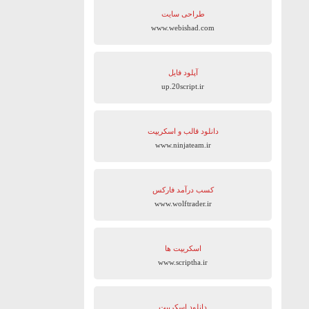
طراحی سایت
www.webishad.com
آپلود فایل
up.20script.ir
دانلود قالب و اسکریپت
www.ninjateam.ir
کسب درآمد فارکس
www.wolftrader.ir
اسکریپت ها
www.scriptha.ir
دانلود اسکریپت