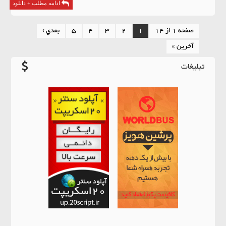
ادامه مطلب + دانلود
صفحه 1 از 14
1
2
3
4
5
بعدي ›
آخرين »
تبلیغات