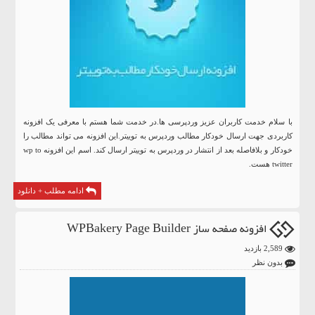
با سلام خدمت کاربران عزیز وردپرسی ها.در خدمت شما هستم با معرفی یک افزونه
کاربردی جهت ارسال خودکار مطالب وردپرس به توییتر.این افزونه می تواند مطالب را
خودکار و بلافاصله بعد از انتشار در
وردپرس
به توییتر ارسال کند. اسم این افزونه wp to
twitter هست.
ادامه مطلب + دانلود
افزونه صفحه ساز WPBakery Page Builder
2,589 بازدید
بدون نظر