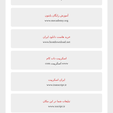
آموزش رایگان پایتون
www.mecademy.org
خرید هاست دانلود ایران
www.hostdownload.net
اسکریپت دات کام
www.اسکریپت.com
ایران اسکریپت
www.iranscript.ir
تبلیغات شما در این مکان
www.xscript.ir