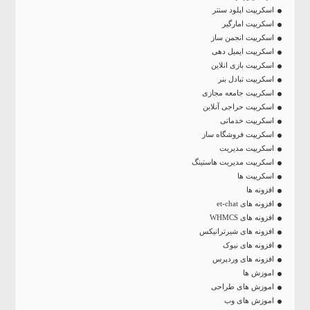
اسکریپت اپلود سنتر
اسکریپت امارگیر
اسکریپت انجمن ساز
اسکریپت ایمیل دهی
اسکریپت بازی انلاین
اسکریپت تبادل بنر
اسکریپت جامعه مجازی
اسکریپت حراجی آنلاین
اسکریپت خدماتی
اسکریپت فروشگاه ساز
اسکریپت مدیریت
اسکریپت مدیریت هاستینگ
اسکریپت ها
افزونه ها
افزونه های et-chat
افزونه های WHMCS
افزونه های شیرترانیکس
افزونه های نیوک
افزونه های وردپرس
اموزش ها
اموزش های طراحی
اموزش های وب