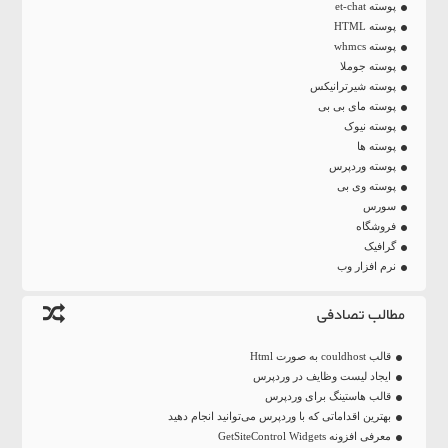
پوسته et-chat
پوسته HTML
پوسته whmcs
پوسته جوملا
پوسته شیرترانیکس
پوسته مای بی بی
پوسته نیوک
پوسته ها
پوسته وردپرس
پوسته وی بی
سورس
فروشگاه
گرافیک
نرم افزار وب
مطالب تصادفی
قالب couldhost به صورت Html
ایجاد لیست وظایف در وردپرس
قالب هاستینگ برای وردپرس
بهترین اقداماتی که با وردپرس می‌توانید انجام دهید
معرفی افزونه GetSiteControl Widgets