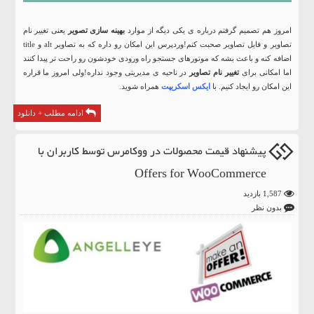
امروز هم تصمیم گرفتم درباره ی یکی دیگه از موارد
بهینه سازی تصویر
یعنی تغییر نام
تصاویر و فایل تصاویر صحبت کنم!وردپرس این امکان رو داره که به تصاویر alt و title
اضافه کنه و باعث بشه که موتورهای جستجو راه ورودی خودشون رو راحت تر پیدا کنند
اما امکانی برای
تغییر نام تصاویر
در ناحیه ی مدیریتی وجود نداره!ولی امروز ما قراره
این امکان رو ایجاد کنیم. با
ایکس اسکریپت
همراه شوید.
ادامه مطلب + دانلود
پیشنهاد قیمت محصولات در ووکامرس توسط کاربران با
Offers for WooCommerce
1,587 بازدید
بدون نظر