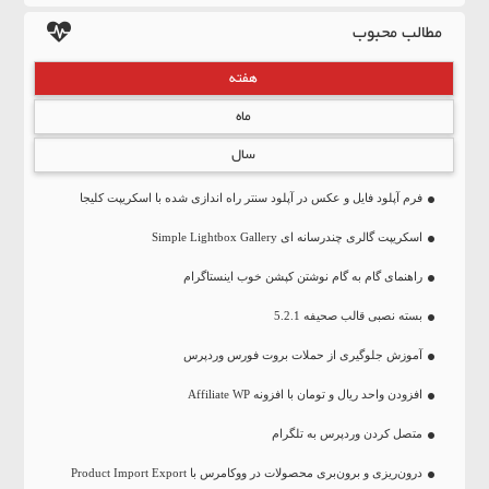
مطالب محبوب
هفته
ماه
سال
فرم آپلود فایل و عکس در آپلود سنتر راه اندازی شده با اسکریپت کلیجا
اسکریپت گالری چندرسانه ای Simple Lightbox Gallery
راهنمای گام به گام نوشتن کپشن خوب اینستاگرام
بسته نصبی قالب صحیفه 5.2.1
آموزش جلوگیری از حملات بروت فورس وردپرس
افزودن واحد ریال و تومان با افزونه Affiliate WP
متصل کردن وردپرس به تلگرام
درون‌ریزی و برون‌بری محصولات در ووکامرس با Product Import Export