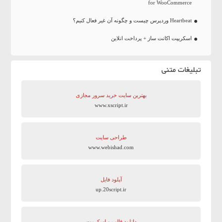
for WooCommerce
Heartbeat وردپرس چیست و چگونه آن غیر فعال کنیم؟
اسکریپت اکانت ساز + پرداخت انلاین
تبلیغات متنی
بهترین سایت‌ خرید سرور مجازی
www.xscript.ir
طراحی سایت
www.webishad.com
آپلود فایل
up.20script.ir
دانلود قالب و اسکریپت