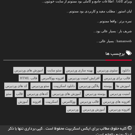
ویزای کانادا : اطلاعات جامع و کاملی بود ممنونم از سایت خوبتون...
لیان استور : مطلب مفید و کاربردی بود ممنونم...
نمره برتر : واقعا ممنونم...
شریف بار : بسیار عالی بود...
hamanweb : بسیار عالی...
برچسب ها
دانلود
سئوی وردپرس
بهینه سازی وردپرس
سئو سایت
اموزش های وردپرس
قالب برای وردپرس
افزایش امنیت وردپرس
افزونه ووکامرس
قالب HTML
اموزش ها
پوسته
پلاگین وردپرس
دانلود اسکریپت
سئو وردپرس
کد های وردپرس
امنیت وردپرس
پوسته وردپرس
آموزش های وردپرس
کدهای وردپرس
قالب
سئو
افزونه های وردپرس
قالب وردپرس
ووکامرس
اسکریپت
افزونه
آموزش
افزونه وردپرس
آموزش وردپرس
وردپرس
کلیه حقوق مطالب برای
ایکس اسکریپت
محفوظ است . کپی برداری تنها با ذکر
لینک منبع بلامانع است.