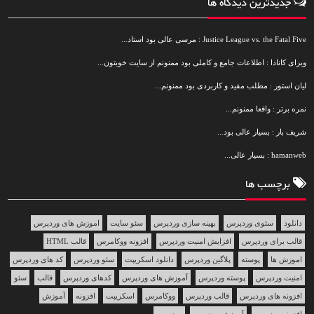
جدیدترین دیدگاه ها
Justice League vs. the Fatal Five : مرسی عالی بود استاد...
ویزای کانادا : اطلاعات جامع و کاملی بود ممنونم از سایت خوبتون...
لیان استور : مطلب مفید و کاربردی بود ممنونم...
نمره برتر : واقعا ممنونم...
شریف بار : بسیار عالی بود...
hamanweb : بسیار عالی...
برچسب ها
دانلود
سئوی وردپرس
بهینه سازی وردپرس
سئو سایت
اموزش های وردپرس
قالب برای وردپرس
افزایش امنیت وردپرس
افزونه ووکامرس
قالب HTML
اموزش ها
پوسته
پلاگین وردپرس
دانلود اسکریپت
سئو وردپرس
کد های وردپرس
امنیت وردپرس
پوسته وردپرس
آموزش های وردپرس
کدهای وردپرس
قالب
سئو
افزونه های وردپرس
قالب وردپرس
ووکامرس
اسکریپت
افزونه
آموزش