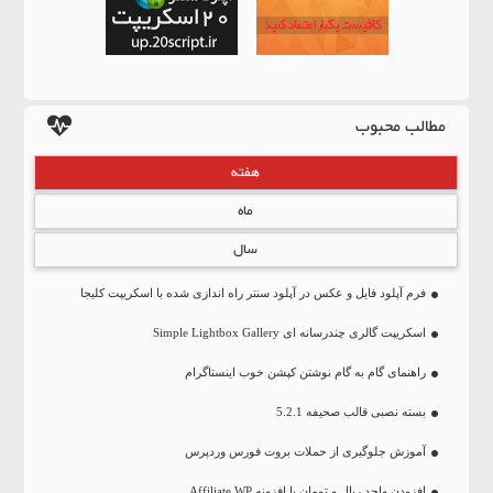
مطالب محبوب
هفته
ماه
سال
فرم آپلود فایل و عکس در آپلود سنتر راه اندازی شده با اسکریپت کلیجا
اسکریپت گالری چندرسانه ای Simple Lightbox Gallery
راهنمای گام به گام نوشتن کپشن خوب اینستاگرام
بسته نصبی قالب صحیفه 5.2.1
آموزش جلوگیری از حملات بروت فورس وردپرس
افزودن واحد ریال و تومان با افزونه Affiliate WP