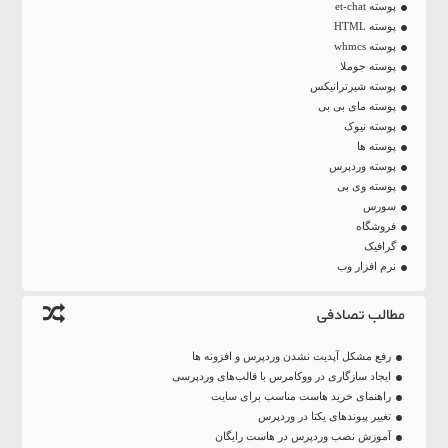
پوسته et-chat
پوسته HTML
پوسته whmcs
پوسته جوملا
پوسته شیرترانیکس
پوسته مای بی بی
پوسته نیوک
پوسته ها
پوسته وردپرس
پوسته وی بی
سورس
فروشگاه
گرافیک
نرم افزار وب
مطالب تصادفی
رفع مشکل آپدیت نشدن وردپرس و افزونه ها
ایجاد سازگاری در ووکامرس با قالب‌های وردپرسی
راهنمای خرید هاست مناسب برای سایت
تغییر پیوندهای یکتا در وردپرس
آموزش نصب وردپرس در هاست رایگان