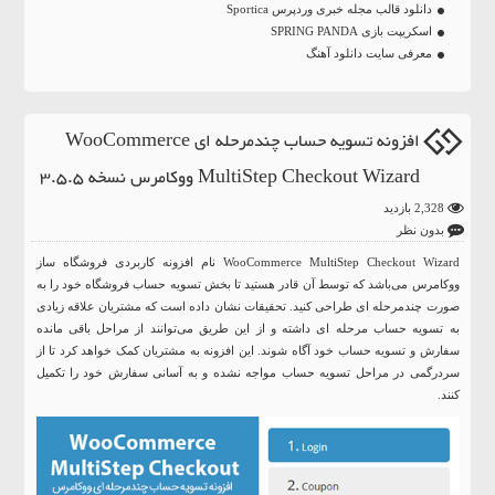
دانلود قالب مجله خبری وردپرس Sportica
اسکریپت بازی SPRING PANDA
معرفی سایت دانلود آهنگ
افزونه تسویه حساب چندمرحله ای WooCommerce
MultiStep Checkout Wizard ووکامرس نسخه 3.5.5
2,328 بازدید
بدون نظر
WooCommerce MultiStep Checkout Wizard نام افزونه کاربردی فروشگاه ساز
ووکامرس می‌باشد که توسط آن قادر هستید تا بخش تسویه حساب فروشگاه خود را به
صورت چندمرحله ای طراحی کنید. تحقیقات نشان داده است که مشتریان علاقه زیادی
به تسویه حساب مرحله ای داشته و از این طریق می‌توانند از مراحل باقی مانده
سفارش و تسویه حساب خود آگاه شوند. این افزونه به مشتریان کمک خواهد کرد تا از
سردرگمی در مراحل تسویه حساب مواجه نشده و به آسانی سفارش خود را تکمیل
کنند.