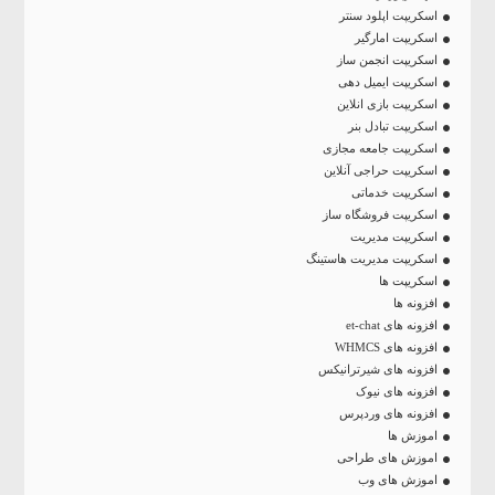
اسکریپت اپلود سنتر
اسکریپت امارگیر
اسکریپت انجمن ساز
اسکریپت ایمیل دهی
اسکریپت بازی انلاین
اسکریپت تبادل بنر
اسکریپت جامعه مجازی
اسکریپت حراجی آنلاین
اسکریپت خدماتی
اسکریپت فروشگاه ساز
اسکریپت مدیریت
اسکریپت مدیریت هاستینگ
اسکریپت ها
افزونه ها
افزونه های et-chat
افزونه های WHMCS
افزونه های شیرترانیکس
افزونه های نیوک
افزونه های وردپرس
اموزش ها
اموزش های طراحی
اموزش های وب