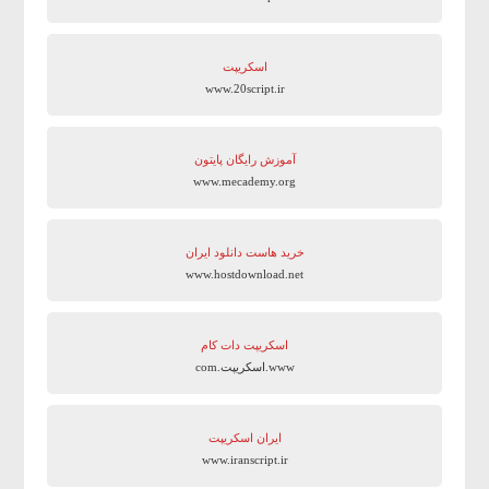
اسکریپت
www.20script.ir
آموزش رایگان پایتون
www.mecademy.org
خرید هاست دانلود ایران
www.hostdownload.net
اسکریپت دات کام
www.اسکریپت.com
ایران اسکریپت
www.iranscript.ir