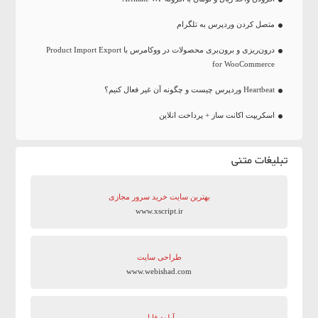
متصل کردن وردپرس به تلگرام
درون‌ریزی و برون‌بری محصولات در ووکامرس با Product Import Export
for WooCommerce
Heartbeat وردپرس چیست و چگونه آن غیر فعال کنیم؟
اسکریپت اکانت ساز + پرداخت انلاین
تبلیغات متنی
بهترین سایت‌ خرید سرور مجازی
www.xscript.ir
طراحی سایت
www.webishad.com
آپلود فایل