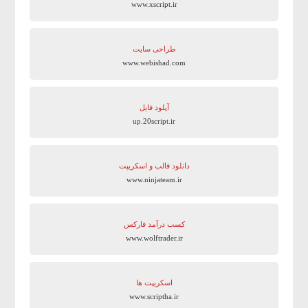
www.xscript.ir
طراحی سایت
www.webishad.com
آپلود فایل
up.20script.ir
دانلود قالب و اسکریپت
www.ninjateam.ir
کسب درآمد فارکس
www.wolftrader.ir
اسکریپت ها
www.scriptha.ir