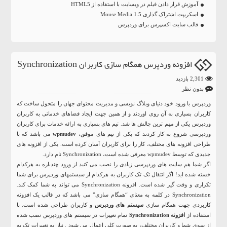
آموزش قرار دادن فیلم در وبسایت با استفاده از HTML5
اسکریپت اشتراک گذاری Mouse Media 1.5
قالب سایت اکسپرس برای وردپرس
افزونه وردپرس همگام سازی کاربران Synchronization
2,301 بازدید
بدون نظر
وردپرس با ورود خود دنیای وبلاگ نویسی و مدیریت محتوای جهان را متحول ساخت که
کاربران بسیاری به آن روی اوردند و از همین جهت ایجاد فضاهای خدماتی به کاربران
وردپرس یکی از مهم ترین چالش ها شد. تیم های بسیاری به ارائه خدمات برای کاربران
وردپرسی شروع به کار کردند که یکی از تیم های موفق،
wpmudev
می باشد که با
طراحی افزونه های مختلف، کار را برای کاربران آسان کرده است. یکی از افزونه های
جدیدی که توسط wpmudev معرفی شده است، Synchronization نام دارد.
اگر شما هم سایت های وردپرسی زیادی را نصب می کنید از ورود چندباره به هرکدام
خسته شده اید! اگر انتقال تک تک کاربران به هرکدام از سیستمهای وردپرس برای شما
تکراری و وقت گیر شده است. افزونه Synchronization می تواند به شما کمک کند.
Synchronization در کلمه به معنای “همگام سازی” می باشد که در قالب یک افزونه
کاربردی جهت همگام سازی
سیستم های وردپرس
و کاربران طراحی شده است. با
استفاده از
افزونه Synchronization
تمام تغییرات در سیستم های وردپرس نصب شده
از سوی شما و کاربران مختلف، به صورت کلی اعمال می شود . نیاز به تغییرات تک به