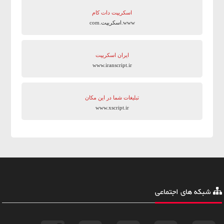
اسکریپت دات کام
www.اسکریپت.com
ایران اسکریپت
www.iranscript.ir
تبلیغات شما در این مکان
www.xscript.ir
شبکه های اجتماعی