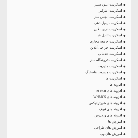
اسکریپت اپلود سنتر
اسکریپت امارگیر
اسکریپت انجمن ساز
اسکریپت ایمیل دهی
اسکریپت بازی انلاین
اسکریپت تبادل بنر
اسکریپت جامعه مجازی
اسکریپت حراجی آنلاین
اسکریپت خدماتی
اسکریپت فروشگاه ساز
اسکریپت مدیریت
اسکریپت مدیریت هاستینگ
اسکریپت ها
افزونه ها
افزونه های et-chat
افزونه های WHMCS
افزونه های شیرترانیکس
افزونه های نیوک
افزونه های وردپرس
اموزش ها
اموزش های طراحی
اموزش های وب