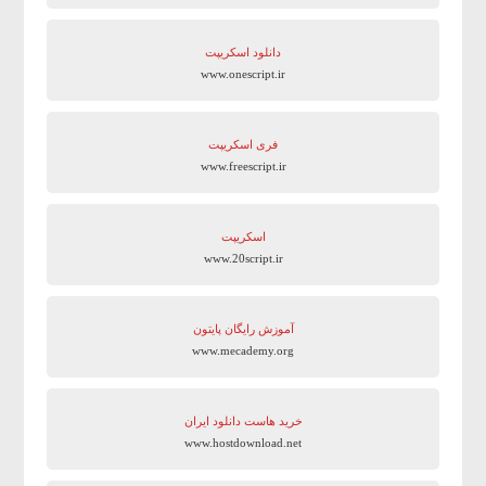
دانلود اسکریپت
www.onescript.ir
فری اسکریپت
www.freescript.ir
اسکریپت
www.20script.ir
آموزش رایگان پایتون
www.mecademy.org
خرید هاست دانلود ایران
www.hostdownload.net