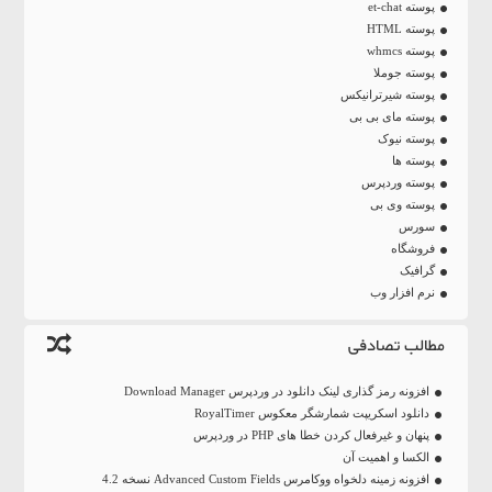
پوسته et-chat
پوسته HTML
پوسته whmcs
پوسته جوملا
پوسته شیرترانیکس
پوسته مای بی بی
پوسته نیوک
پوسته ها
پوسته وردپرس
پوسته وی بی
سورس
فروشگاه
گرافیک
نرم افزار وب
مطالب تصادفی
افزونه رمز گذاری لینک دانلود در وردپرس Download Manager
دانلود اسکریپت شمارشگر معکوس RoyalTimer
پنهان و غیرفعال کردن خطا های PHP در وردپرس
الکسا و اهمیت آن
افزونه زمینه دلخواه ووکامرس Advanced Custom Fields نسخه 4.2