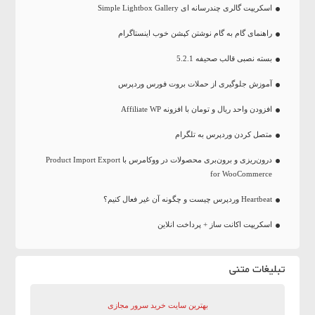
اسکریپت گالری چندرسانه ای Simple Lightbox Gallery
راهنمای گام به گام نوشتن کپشن خوب اینستاگرام
بسته نصبی قالب صحیفه 5.2.1
آموزش جلوگیری از حملات بروت فورس وردپرس
افزودن واحد ریال و تومان با افزونه Affiliate WP
متصل کردن وردپرس به تلگرام
درون‌ریزی و برون‌بری محصولات در ووکامرس با Product Import Export
for WooCommerce
Heartbeat وردپرس چیست و چگونه آن غیر فعال کنیم؟
اسکریپت اکانت ساز + پرداخت انلاین
تبلیغات متنی
بهترین سایت‌ خرید سرور مجازی