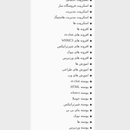
اسکریپت فروشگاه ساز
اسکریپت مدیریت
اسکریپت مدیریت هاستینگ
اسکریپت ها
افزونه ها
افزونه های et-chat
افزونه های WHMCS
افزونه های شیرترانیکس
افزونه های نیوک
افزونه های وردپرس
اموزش ها
اموزش های طراحی
اموزش های وب
پوسته et-chat
پوسته HTML
پوسته whmcs
پوسته جوملا
پوسته شیرترانیکس
پوسته مای بی بی
پوسته نیوک
پوسته ها
پوسته وردپرس