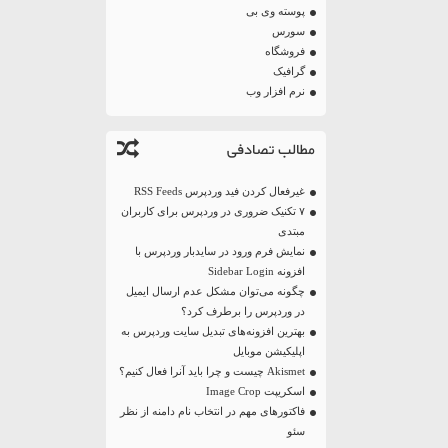
پوسته وی بی
سورس
فروشگاه
گرافیک
نرم افزار وب
مطالب تصادفی
غیرفعال کردن فید وردپرس RSS Feeds
۷ تکنیک ضروری در وردپرس برای کاربران
مبتدی
نمایش فرم ورود در سایدبار وردپرس با
افزونه Sidebar Login
چگونه می‌توان مشکل عدم ارسال ایمیل
در وردپرس را برطرف کرد؟
بهترین افزونه‌های تبدیل سایت وردپرس به
اپلیکیشن موبایل
Akismet چیست و چرا باید آنرا فعال کنیم؟
اسکریپت Image Crop
فاکتورهای مهم در انتخاب نام دامنه از نظر
سئو