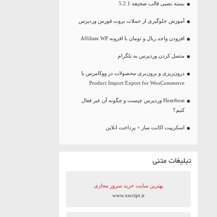
بسته نصبی قالب صحیفه 5.2.1
آموزش جلوگیری از حملات بروت فورس وردپرس
افزودن واحد ریال و تومان با افزونه Affiliate WP
متصل کردن وردپرس به تلگرام
درون‌ریزی و برون‌بری محصولات در ووکامرس با
Product Import Export for WooCommerce
Heartbeat وردپرس چیست و چگونه آن غیر فعال
کنیم؟
اسکریپت اکانت ساز + پرداخت انلاین
تبلیغات متنی
بهترین سایت‌ خرید سرور مجازی
www.xscript.ir