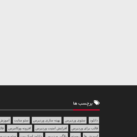
برچسب ها
دانلود
سئوی وردپرس
بهینه سازی وردپرس
سئو سایت
اموزش 
قالب برای وردپرس
افزایش امنیت وردپرس
افزونه ووکامرس
قالب 
اموزش ها
پوسته
پلاگین وردپرس
دانلود اسکریپت
سئو وردپر