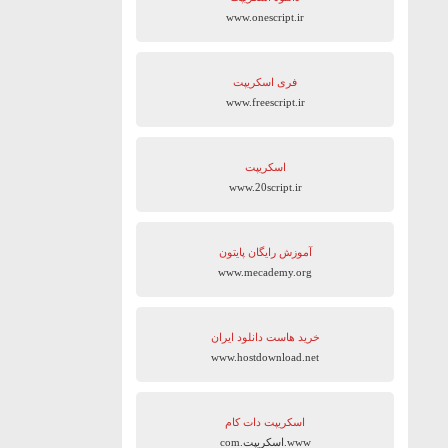
www.onescript.ir
فری اسکریپت
www.freescript.ir
اسکریپت
www.20script.ir
آموزش رایگان پایتون
www.mecademy.org
خرید هاست دانلود ایران
www.hostdownload.net
اسکریپت دات کام
www.اسکریپت.com