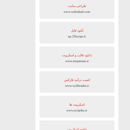
طراحی سایت
www.webishad.com
آپلود فایل
up.20script.ir
دانلود قالب و اسکریپت
www.ninjateam.ir
کسب درآمد فارکس
www.wolftrader.ir
اسکریپت ها
www.scriptha.ir
دانلود اسکریپت