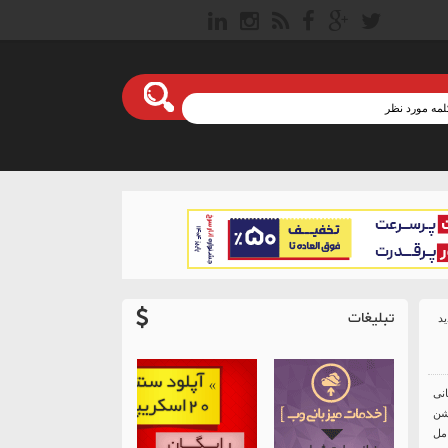
تبلیغات
انی
یشن
مل