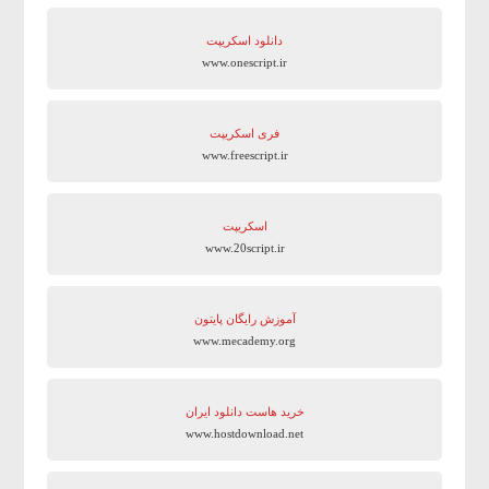
دانلود اسکریپت
www.onescript.ir
فری اسکریپت
www.freescript.ir
اسکریپت
www.20script.ir
آموزش رایگان پایتون
www.mecademy.org
خرید هاست دانلود ایران
www.hostdownload.net