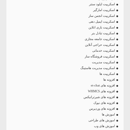
اسکریپت اپلود سنتر
اسکریپت امارگیر
اسکریپت انجمن ساز
اسکریپت ایمیل دهی
اسکریپت بازی انلاین
اسکریپت تبادل بنر
اسکریپت جامعه مجازی
اسکریپت حراجی آنلاین
اسکریپت خدماتی
اسکریپت فروشگاه ساز
اسکریپت مدیریت
اسکریپت مدیریت هاستینگ
اسکریپت ها
افزونه ها
افزونه های et-chat
افزونه های WHMCS
افزونه های شیرترانیکس
افزونه های نیوک
افزونه های وردپرس
اموزش ها
اموزش های طراحی
اموزش های وب