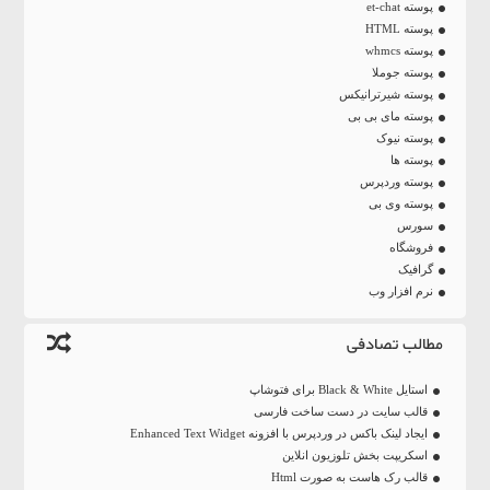
پوسته et-chat
پوسته HTML
پوسته whmcs
پوسته جوملا
پوسته شیرترانیکس
پوسته مای بی بی
پوسته نیوک
پوسته ها
پوسته وردپرس
پوسته وی بی
سورس
فروشگاه
گرافیک
نرم افزار وب
مطالب تصادفی
استایل Black & White برای فتوشاپ
قالب سایت در دست ساخت فارسی
ایجاد لینک باکس در وردپرس با افزونه Enhanced Text Widget
اسکریپت بخش تلوزیون انلاین
قالب رک هاست به صورت Html