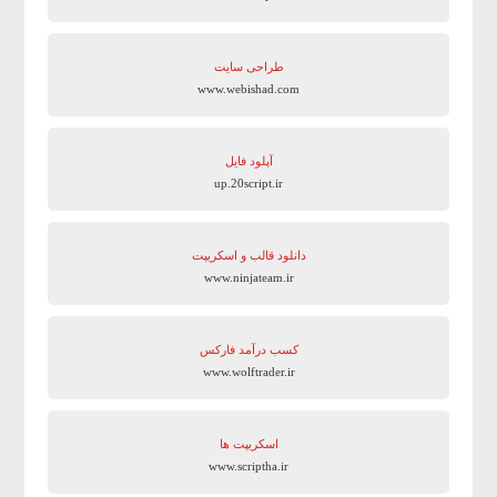
طراحی سایت
www.webishad.com
آپلود فایل
up.20script.ir
دانلود قالب و اسکریپت
www.ninjateam.ir
کسب درآمد فارکس
www.wolftrader.ir
اسکریپت ها
www.scriptha.ir