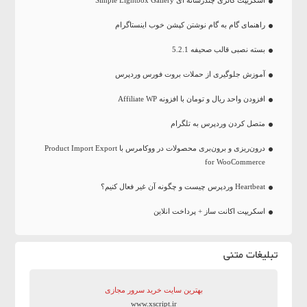
راهنمای گام به گام نوشتن کپشن خوب اینستاگرام
بسته نصبی قالب صحیفه 5.2.1
آموزش جلوگیری از حملات بروت فورس وردپرس
افزودن واحد ریال و تومان با افزونه Affiliate WP
متصل کردن وردپرس به تلگرام
درون‌ریزی و برون‌بری محصولات در ووکامرس با Product Import Export
for WooCommerce
Heartbeat وردپرس چیست و چگونه آن غیر فعال کنیم؟
اسکریپت اکانت ساز + پرداخت انلاین
تبلیغات متنی
بهترین سایت‌ خرید سرور مجازی
www.xscript.ir