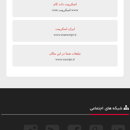
اسکریپت دات کام
www.اسکریپت.com
ایران اسکریپت
www.iranscript.ir
تبلیغات شما در این مکان
www.xscript.ir
شبکه های اجتماعی