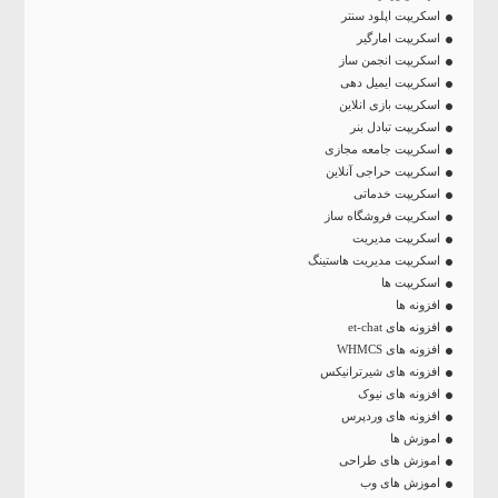
اسکریپت اپلود سنتر
اسکریپت امارگیر
اسکریپت انجمن ساز
اسکریپت ایمیل دهی
اسکریپت بازی انلاین
اسکریپت تبادل بنر
اسکریپت جامعه مجازی
اسکریپت حراجی آنلاین
اسکریپت خدماتی
اسکریپت فروشگاه ساز
اسکریپت مدیریت
اسکریپت مدیریت هاستینگ
اسکریپت ها
افزونه ها
افزونه های et-chat
افزونه های WHMCS
افزونه های شیرترانیکس
افزونه های نیوک
افزونه های وردپرس
اموزش ها
اموزش های طراحی
اموزش های وب