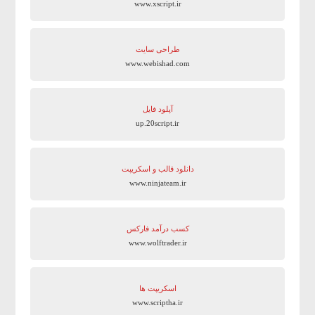
www.xscript.ir
طراحی سایت
www.webishad.com
آپلود فایل
up.20script.ir
دانلود قالب و اسکریپت
www.ninjateam.ir
کسب درآمد فارکس
www.wolftrader.ir
اسکریپت ها
www.scriptha.ir