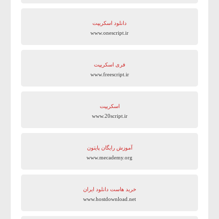
دانلود اسکریپت
www.onescript.ir
فری اسکریپت
www.freescript.ir
اسکریپت
www.20script.ir
آموزش رایگان پایتون
www.mecademy.org
خرید هاست دانلود ایران
www.hostdownload.net