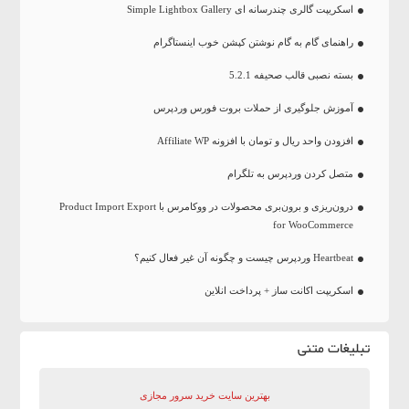
اسکریپت گالری چندرسانه ای Simple Lightbox Gallery
راهنمای گام به گام نوشتن کپشن خوب اینستاگرام
بسته نصبی قالب صحیفه 5.2.1
آموزش جلوگیری از حملات بروت فورس وردپرس
افزودن واحد ریال و تومان با افزونه Affiliate WP
متصل کردن وردپرس به تلگرام
درون‌ریزی و برون‌بری محصولات در ووکامرس با Product Import Export
for WooCommerce
Heartbeat وردپرس چیست و چگونه آن غیر فعال کنیم؟
اسکریپت اکانت ساز + پرداخت انلاین
تبلیغات متنی
بهترین سایت‌ خرید سرور مجازی