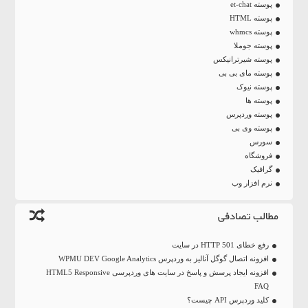
پوسته et-chat
پوسته HTML
پوسته whmcs
پوسته جوملا
پوسته شیرترانیکس
پوسته مای بی بی
پوسته نیوک
پوسته ها
پوسته وردپرس
پوسته وی بی
سورس
فروشگاه
گرافیک
نرم افزار وب
مطالب تصادفی
رفع خطای HTTP 501 در سایت
افزونه اتصال گوگل آنالیز به وردپرس WPMU DEV Google Analytics
افزونه ایجاد پرسش و پاسخ در سایت های وردپرسی HTML5 Responsive
FAQ
کلید وردپرس API چیست؟