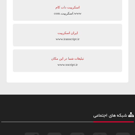
اسکریپت دات کام
www.اسکریپت.com
ایران اسکریپت
www.iranscript.ir
تبلیغات شما در این مکان
www.xscript.ir
شبکه های اجتماعی