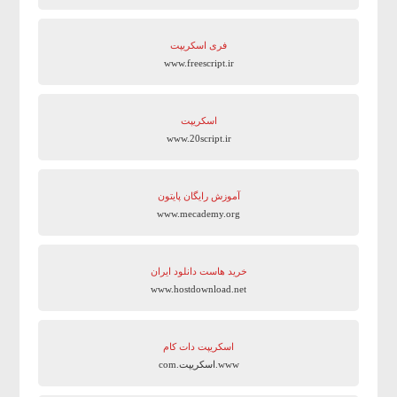
فری اسکریپت
www.freescript.ir
اسکریپت
www.20script.ir
آموزش رایگان پایتون
www.mecademy.org
خرید هاست دانلود ایران
www.hostdownload.net
اسکریپت دات کام
www.اسکریپت.com