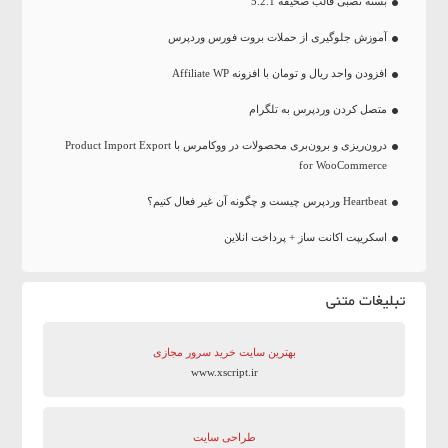
بسته نصبی قالب صحیفه 5.2.1
آموزش جلوگیری از حملات بروت فورس وردپرس
افزودن واحد ریال و تومان با افزونه Affiliate WP
متصل کردن وردپرس به تلگرام
درون‌ریزی و برون‌بری محصولات در ووکامرس با Product Import Export
for WooCommerce
Heartbeat وردپرس چیست و چگونه آن غیر فعال کنیم؟
اسکریپت اکانت ساز + پرداخت انلاین
تبلیغات متنی
بهترین سایت‌ خرید سرور مجازی
www.xscript.ir
طراحی سایت