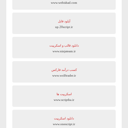
www.webishad.com
آپلود فایل
up.20script.ir
دانلود قالب و اسکریپت
www.ninjateam.ir
کسب درآمد فارکس
www.wolftrader.ir
اسکریپت ها
www.scriptha.ir
دانلود اسکریپت
www.onescript.ir