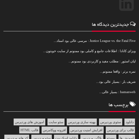
جدیدترین دیدگاه ها
Justice League vs. the Fatal Five : مرسی عالی بود استاد...
ویزای کانادا : اطلاعات جامع و کاملی بود ممنونم از سایت خوبتون...
لیان استور : مطلب مفید و کاربردی بود ممنونم...
نمره برتر : واقعا ممنونم...
شریف بار : بسیار عالی بود...
hamanweb : بسیار عالی...
برچسب ها
دانلود
سئوی وردپرس
بهینه سازی وردپرس
سئو سایت
اموزش های وردپرس
قالب برای وردپرس
افزایش امنیت وردپرس
افزونه ووکامرس
قالب HTML
اموزش ها
پوسته
پلاگین وردپرس
دانلود اسکریپت
سئو وردپرس
کد های وردپرس