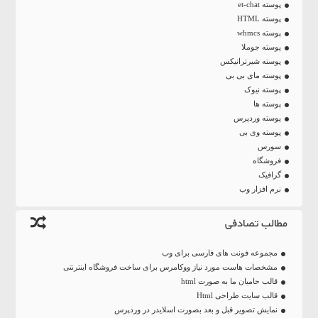
پوسته et-chat
پوسته HTML
پوسته whmcs
پوسته جوملا
پوسته شیرترانیکس
پوسته مای بی بی
پوسته نیوک
پوسته ها
پوسته وردپرس
پوسته وی بی
سورس
فروشگاه
گرافیک
نرم افزار وب
مطالب تصادفی
مجموعه فونت های فارسی برای وب
مشخصات هاست مورد نیاز ووکامرس برای ساخت فروشگاه اینترنتی
قالب حامیان ما به صورت html
قالب سایت طراحی Html
نمایش تصویر قبل و بعد بصورت اسلایدر در وردپرس