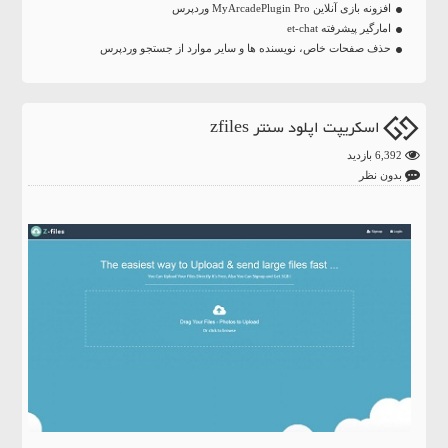
افزونه بازی آنلاین MyArcadePlugin Pro وردپرس
امارگیر پیشرفته et-chat
حذف صفحات خاص، نویسنده ها و سایر موارد از جستجو وردپرس
اسکریپت اپلود سنتر zfiles
6,392 بازدید
بدون نظر