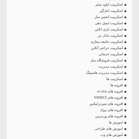
اسکریپت اپلود سنتر
اسکریپت امارگیر
اسکریپت انجمن ساز
اسکریپت ایمیل دهی
اسکریپت بازی انلاین
اسکریپت تبادل بنر
اسکریپت جامعه مجازی
اسکریپت حراجی آنلاین
اسکریپت خدماتی
اسکریپت فروشگاه ساز
اسکریپت مدیریت
اسکریپت مدیریت هاستینگ
اسکریپت ها
افزونه ها
افزونه های et-chat
افزونه های WHMCS
افزونه های شیرترانیکس
افزونه های نیوک
افزونه های وردپرس
اموزش ها
اموزش های طراحی
اموزش های وب