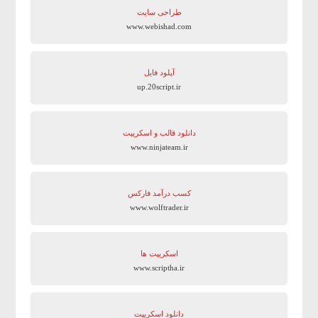
طراحی سایت
www.webishad.com
آپلود فایل
up.20script.ir
دانلود قالب و اسکریپت
www.ninjateam.ir
کسب درآمد فارکس
www.wolftrader.ir
اسکریپت ها
www.scriptha.ir
دانلود اسکریپت