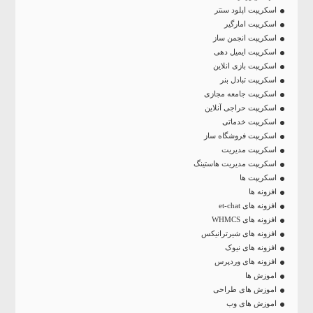
اسکریپت اپلود سنتر
اسکریپت امارگیر
اسکریپت انجمن ساز
اسکریپت ایمیل دهی
اسکریپت بازی انلاین
اسکریپت تبادل بنر
اسکریپت جامعه مجازی
اسکریپت حراجی آنلاین
اسکریپت خدماتی
اسکریپت فروشگاه ساز
اسکریپت مدیریت
اسکریپت مدیریت هاستینگ
اسکریپت ها
افزونه ها
افزونه های et-chat
افزونه های WHMCS
افزونه های شیرترانیکس
افزونه های نیوک
افزونه های وردپرس
اموزش ها
اموزش های طراحی
اموزش های وب