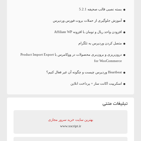
بسته نصبی قالب صحیفه 5.2.1
آموزش جلوگیری از حملات بروت فورس وردپرس
افزودن واحد ریال و تومان با افزونه Affiliate WP
متصل کردن وردپرس به تلگرام
درون‌ریزی و برون‌بری محصولات در ووکامرس با Product Import Export
for WooCommerce
Heartbeat وردپرس چیست و چگونه آن غیر فعال کنیم؟
اسکریپت اکانت ساز + پرداخت انلاین
تبلیغات متنی
بهترین سایت‌ خرید سرور مجازی
www.xscript.ir