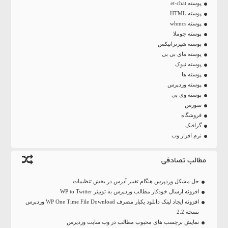
پوسته et-chat
پوسته HTML
پوسته whmcs
پوسته جوملا
پوسته شیرترانیکس
پوسته مای بی بی
پوسته نیوک
پوسته ها
پوسته وردپرس
پوسته وی بی
سورس
فروشگاه
گرافیک
نرم افزار وب
مطالب تصادفی
حل مشکل وردپرس هنگام تغییر آدرس در بخش تنظیمات
افزونه ارسال خودکار مطالب وردپرس به توییتر WP to Twitter
افزونه ایجاد لینک دانلود یکبار مصرف WP One Time File Download وردپرس
نسخه 2.2
نمایش برچسب های محبوب مطالب در وب سایت وردپرس