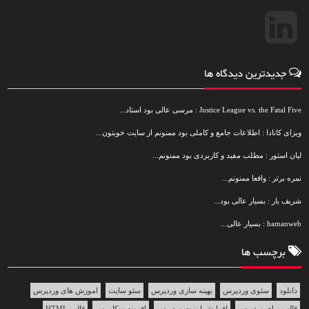
جدیدترین دیدگاه ها
Justice League vs. the Fatal Five : مرسی عالی بود استاد...
ویزای کانادا : اطلاعات جامع و کاملی بود ممنونم از سایت خوبتون...
لیان استور : مطلب مفید و کاربردی بود ممنونم...
نمره برتر : واقعا ممنونم...
شریف بار : بسیار عالی بود...
hamanweb : بسیار عالی...
برچسب ها
دانلود
سئوی وردپرس
بهینه سازی وردپرس
سئو سایت
اموزش های وردپرس
قالب برای وردپرس
افزایش امنیت وردپرس
افزونه ووکامرس
قالب HTML