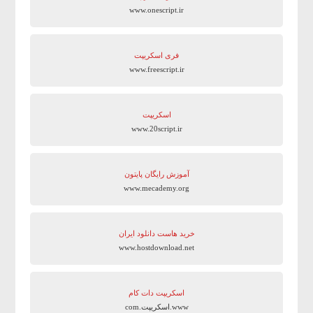
www.onescript.ir
فری اسکریپت
www.freescript.ir
اسکریپت
www.20script.ir
آموزش رایگان پایتون
www.mecademy.org
خرید هاست دانلود ایران
www.hostdownload.net
اسکریپت دات کام
www.اسکریپت.com