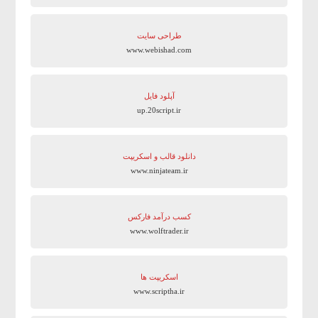
طراحی سایت
www.webishad.com
آپلود فایل
up.20script.ir
دانلود قالب و اسکریپت
www.ninjateam.ir
کسب درآمد فارکس
www.wolftrader.ir
اسکریپت ها
www.scriptha.ir