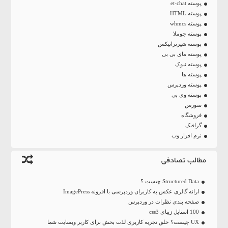
پوسته et-chat
پوسته HTML
پوسته whmcs
پوسته جوملا
پوسته شیرترانیکس
پوسته مای بی بی
پوسته نیوک
پوسته ها
پوسته وردپرس
پوسته وی بی
سورس
فروشگاه
گرافیک
نرم افزار وب
مطالب تصادفی
Structured Data چیست ؟
ارائه گالری عکس به کاربران وردپرسی با افزونه ImagePress
صفحه بندی نظرات در وردپرس
100 استایل زیبای css3
UX چیست؟ خلق تجربه کاربری لذت بخش برای کاربر وبسایت شما