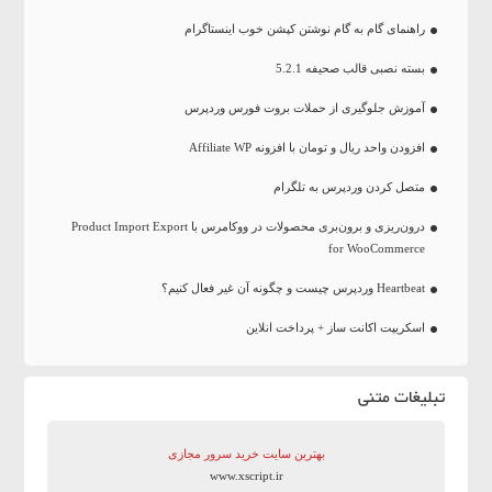
راهنمای گام به گام نوشتن کپشن خوب اینستاگرام
بسته نصبی قالب صحیفه 5.2.1
آموزش جلوگیری از حملات بروت فورس وردپرس
افزودن واحد ریال و تومان با افزونه Affiliate WP
متصل کردن وردپرس به تلگرام
درون‌ریزی و برون‌بری محصولات در ووکامرس با Product Import Export
for WooCommerce
Heartbeat وردپرس چیست و چگونه آن غیر فعال کنیم؟
اسکریپت اکانت ساز + پرداخت انلاین
تبلیغات متنی
بهترین سایت‌ خرید سرور مجازی
www.xscript.ir