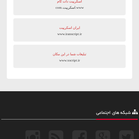
اسکریپت دات کام
www.اسکریپت.com
ایران اسکریپت
www.iranscript.ir
تبلیغات شما در این مکان
www.xscript.ir
شبکه های اجتماعی