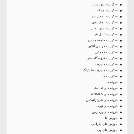
اسکریپت اپلود سنتر
اسکریپت امارگیر
اسکریپت انجمن ساز
اسکریپت ایمیل دهی
اسکریپت بازی انلاین
اسکریپت تبادل بنر
اسکریپت جامعه مجازی
اسکریپت حراجی آنلاین
اسکریپت خدماتی
اسکریپت فروشگاه ساز
اسکریپت مدیریت
اسکریپت مدیریت هاستینگ
اسکریپت ها
افزونه ها
افزونه های et-chat
افزونه های WHMCS
افزونه های شیرترانیکس
افزونه های نیوک
افزونه های وردپرس
اموزش ها
اموزش های طراحی
اموزش های وب