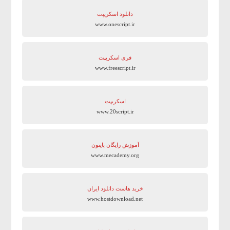
دانلود اسکریپت
www.onescript.ir
فری اسکریپت
www.freescript.ir
اسکریپت
www.20script.ir
آموزش رایگان پایتون
www.mecademy.org
خرید هاست دانلود ایران
www.hostdownload.net