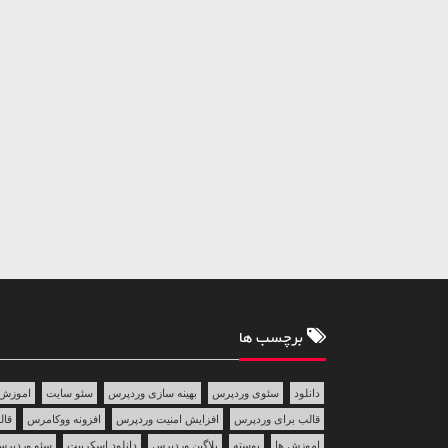
برچسب ها
دانلود
سئوی وردپرس
بهینه سازی وردپرس
سئو سایت
اموزش 
قالب برای وردپرس
افزایش امنیت وردپرس
افزونه ووکامرس
قالب 
اموزش ها
پوسته
پلاگین وردپرس
دانلود اسکریپت
سئو وردپر