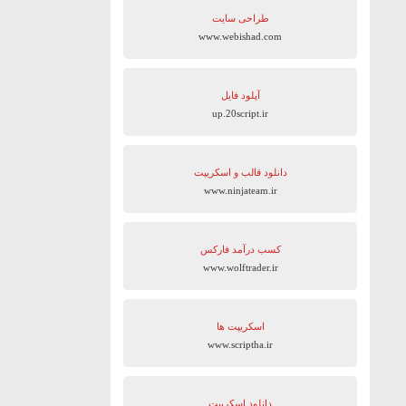
طراحی سایت
www.webishad.com
آپلود فایل
up.20script.ir
دانلود قالب و اسکریپت
www.ninjateam.ir
کسب درآمد فارکس
www.wolftrader.ir
اسکریپت ها
www.scriptha.ir
دانلود اسکریپت