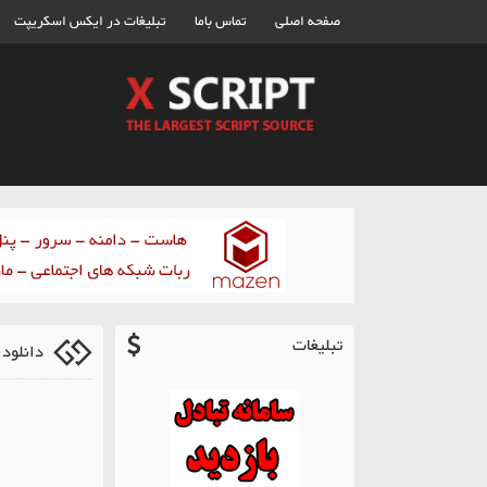
صفحه اصلی
تماس باما
تبلیغات در ایکس اسکریپت
تبلیغات
دانلود Mybb نسخه 1.8 فارس