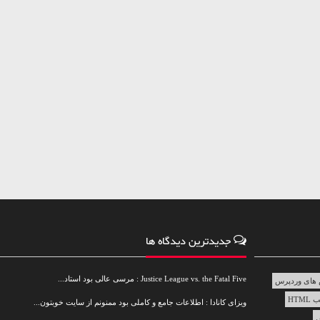
جدیدترین دیدگاه ها
Justice League vs. the Fatal Five : مرسی عالی بود استاد...
های وردپرس
HTML
ویزای کانادا : اطلاعات جامع و کاملی بود ممنونم از سایت خوبتون...
س