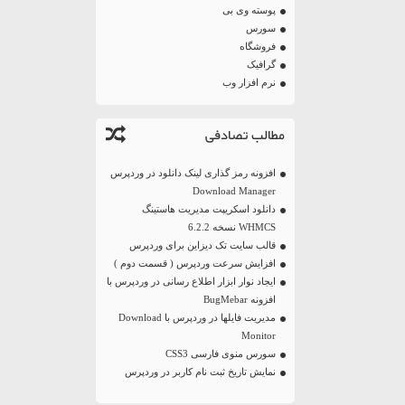
پوسته وی بی
سورس
فروشگاه
گرافیک
نرم افزار وب
مطالب تصادفی
افزونه رمز گذاری لینک دانلود در وردپرس
Download Manager
دانلود اسکریپت مدیریت هاستینگ
WHMCS نسخه 6.2.2
قالب سایت تک دیزاین برای وردپرس
افزایش سرعت وردپرس ( قسمت دوم )
ایجاد نوار ابزار اطلاع رسانی در وردپرس با
افزونه BugMebar
مدیریت فایلها در وردپرس با Download
Monitor
سورس منوی فارسی CSS3
نمایش تاریخ ثبت نام کاربر در وردپرس