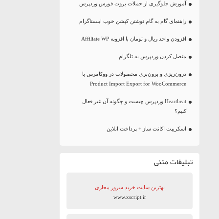
آموزش جلوگیری از حملات بروت فورس وردپرس
راهنمای گام به گام نوشتن کپشن خوب اینستاگرام
افزودن واحد ریال و تومان با افزونه Affiliate WP
متصل کردن وردپرس به تلگرام
درون‌ریزی و برون‌بری محصولات در ووکامرس با
Product Import Export for WooCommerce
Heartbeat وردپرس چیست و چگونه آن غیر فعال
کنیم؟
اسکریپت اکانت ساز + پرداخت انلاین
تبلیغات متنی
بهترین سایت‌ خرید سرور مجازی
www.xscript.ir