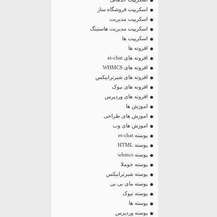
اسکریپت فروشگاه ساز
اسکریپت مدیریت
اسکریپت مدیریت هاستینگ
اسکریپت ها
افزونه ها
افزونه های et-chat
افزونه های WHMCS
افزونه های شیرترانیکس
افزونه های نیوک
افزونه های وردپرس
اموزش ها
اموزش های طراحی
اموزش های وب
پوسته et-chat
پوسته HTML
پوسته whmcs
پوسته جوملا
پوسته شیرترانیکس
پوسته مای بی بی
پوسته نیوک
پوسته ها
پوسته وردپرس