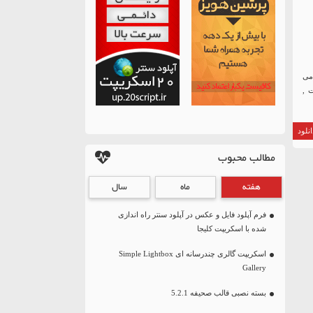
 mybb انتشار داده می
 ,
نلود
مطالب محبوب
هفته
ماه
سال
فرم آپلود فایل و عکس در آپلود سنتر راه اندازی
شده با اسکریپت کلیجا
اسکریپت گالری چندرسانه ای Simple Lightbox
Gallery
بسته نصبی قالب صحیفه 5.2.1