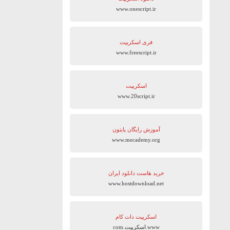
www.onescript.ir
فری اسکریپت
www.freescript.ir
اسکریپت
www.20script.ir
آموزش رایگان پایتون
www.mecademy.org
خرید هاست دانلود ایران
www.hostdownload.net
اسکریپت دات کام
www.اسکریپت.com