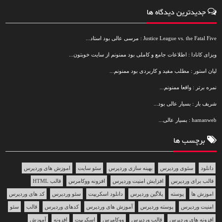
جدیدترین دیدگاه ها
Justice League vs. the Fatal Five : مرسی عالی بود استاد...
ویزای کانادا : اطلاعات جامع و کاملی بود ممنونم از سایت خوبتون...
لیان استور : مطلب مفید و کاربردی بود ممنونم...
نمره برتر : واقعا ممنونم...
شریف بار : بسیار عالی بود...
hamanweb : بسیار عالی...
برچسب ها
دانلود
سئوی وردپرس
بهینه سازی وردپرس
سئو سایت
اموزش های وردپرس
قالب برای وردپرس
افزایش امنیت وردپرس
افزونه ووکامرس
قالب HTML
اموزش ها
پوسته
پلاگین وردپرس
دانلود اسکریپت
سئو وردپرس
کد های وردپرس
امنیت وردپرس
پوسته وردپرس
آموزش های وردپرس
کدهای وردپرس
قالب
سئو
افزونه های وردپرس
قالب وردپرس
ووکامرس
اسکریپت
افزونه
آموزش