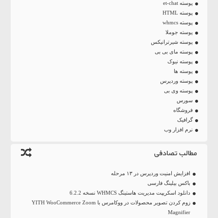
پوسته et-chat
پوسته HTML
پوسته whmcs
پوسته جوملا
پوسته شیرترانیکس
پوسته مای بی بی
پوسته نیوک
پوسته ها
پوسته وردپرس
پوسته وی بی
سورس
فروشگاه
گرافیک
نرم افزار وب
مطالب تصادفی
افزایش امنیت وردپرس در ۱۳ مرحله
باکس بیلینگ فارسی
دانلود اسکریپت مدیریت هاستینگ WHMCS نسخه 6.2.2
زوم کردن تصویر محصولات در ووکامرس با YITH WooCommerce Zoom
Magnifier