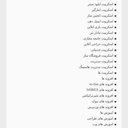
اسکریپت اپلود سنتر
اسکریپت امارگیر
اسکریپت انجمن ساز
اسکریپت ایمیل دهی
اسکریپت بازی انلاین
اسکریپت تبادل بنر
اسکریپت جامعه مجازی
اسکریپت حراجی آنلاین
اسکریپت خدماتی
اسکریپت فروشگاه ساز
اسکریپت مدیریت
اسکریپت مدیریت هاستینگ
اسکریپت ها
افزونه ها
افزونه های et-chat
افزونه های WHMCS
افزونه های شیرترانیکس
افزونه های نیوک
افزونه های وردپرس
اموزش ها
اموزش های طراحی
اموزش های وب