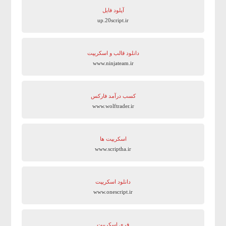
آپلود فایل
up.20script.ir
دانلود قالب و اسکریپت
www.ninjateam.ir
کسب درآمد فارکس
www.wolftrader.ir
اسکریپت ها
www.scriptha.ir
دانلود اسکریپت
www.onescript.ir
فری اسکریپت