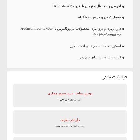
افزودن واحد ریال و تومان با افزونه Affiliate WP
متصل کردن وردپرس به تلگرام
درون‌ریزی و برون‌بری محصولات در ووکامرس با Product Import Export
for WooCommerce
اسکریپت اکانت ساز + پرداخت انلاین
قالب هاست من برای وردپرس
تبلیغات متنی
بهترین سایت‌ خرید سرور مجازی
www.xscript.ir
طراحی سایت
www.webishad.com