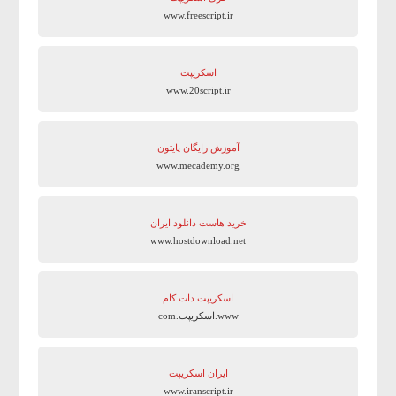
www.freescript.ir
اسکریپت
www.20script.ir
آموزش رایگان پایتون
www.mecademy.org
خرید هاست دانلود ایران
www.hostdownload.net
اسکریپت دات کام
www.اسکریپت.com
ایران اسکریپت
www.iranscript.ir