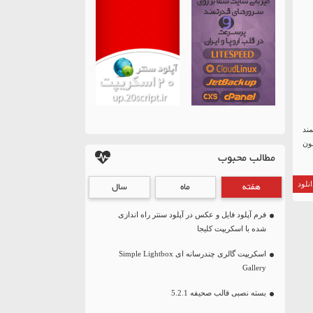
ته‌ای قدرتمند
ون
مطالب محبوب
هفته
ماه
سال
نلود
فرم آپلود فایل و عکس در آپلود سنتر راه اندازی
شده با اسکریپت کلیجا
اسکریپت گالری چندرسانه ای Simple Lightbox
Gallery
بسته نصبی قالب صحیفه 5.2.1