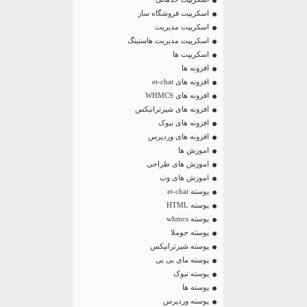
اسکریپت فروشگاه ساز
اسکریپت مدیریت
اسکریپت مدیریت هاستینگ
اسکریپت ها
افزونه ها
افزونه های et-chat
افزونه های WHMCS
افزونه های شیرترانیکس
افزونه های نیوک
افزونه های وردپرس
اموزش ها
اموزش های طراحی
اموزش های وب
پوسته et-chat
پوسته HTML
پوسته whmcs
پوسته جوملا
پوسته شیرترانیکس
پوسته مای بی بی
پوسته نیوک
پوسته ها
پوسته وردپرس