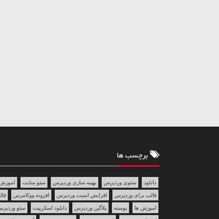
برچسب ها
دانلود
سئوی وردپرس
بهینه سازی وردپرس
سئو سایت
اموزش 
قالب برای وردپرس
افزایش امنیت وردپرس
افزونه ووکامرس
قالب 
اموزش ها
پوسته
پلاگین وردپرس
دانلود اسکریپت
سئو وردپر