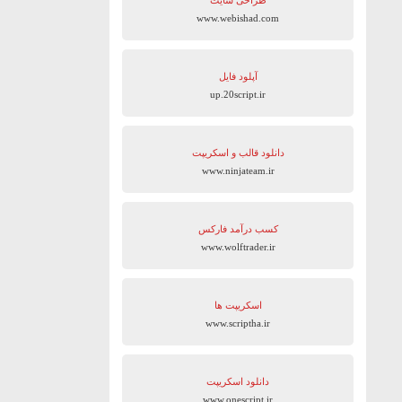
طراحی سایت
www.webishad.com
آپلود فایل
up.20script.ir
دانلود قالب و اسکریپت
www.ninjateam.ir
کسب درآمد فارکس
www.wolftrader.ir
اسکریپت ها
www.scriptha.ir
دانلود اسکریپت
www.onescript.ir