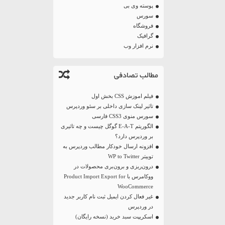
پوسته وی بی
سورس
فروشگاه
گرافیک
نرم افزار وب
مطالب تصادفی
فیلم اموزش CSS بخش اول
تاثیر لینک سازی داخلی بر سئو وردپرس
سورس منوی CSS3 فارسی
الگوریتم E-A-T گوگل چیست و چه تاثیری
بر وردپرس دارد؟
افزونه ارسال خودکار مطالب وردپرس به
توییتر WP to Twitter
درون‌ریزی و برون‌بری محصولات در
ووکامرس با Product Import Export for
WooCommerce
غیر فعال کردن ایمیل ثبت نام کاربر جدید
در وردپرس
اسکریپت سبد خرید (نسخه رایگان)