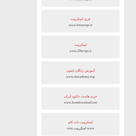
فری اسکریپت
www.freescript.ir
اسکریپت
www.20script.ir
آموزش رایگان پایتون
www.mecademy.org
خرید هاست دانلود ایران
www.hostdownload.net
اسکریپت دات کام
www.اسکریپت.com