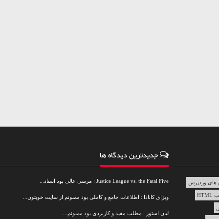
جدیدترین دیدگاه ها
Justice League vs. the Fatal Five : مرسی عالی بود استاد...
های وردپرس
HTML
ویزای کانادا : اطلاعات جامع و کاملی بود ممنونم از سایت خوبتون...
س
لیان استور : مطلب مفید و کاربردی بود ممنونم...