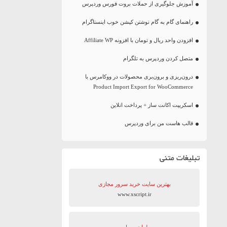
آموزش جلوگیری از حملات بروت فورس وردپرس
راهنمای گام به گام نوشتن کپشن خوب اینستاگرام
افزودن واحد ریال و تومان با افزونه Affiliate WP
متصل کردن وردپرس به تلگرام
درون‌ریزی و برون‌بری محصولات در ووکامرس با
Product Import Export for WooCommerce
اسکریپت اکانت ساز + پرداخت انلاین
قالب هاست من برای وردپرس
تبلیغات متنی
بهترین سایت‌ خرید سرور مجازی
www.xscript.ir