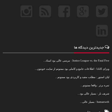
جدیدترین دیدگاه ها
Justice League vs. the Fatal Five : مرسی عالی بود استاد...
ویزای کانادا : اطلاعات جامع و کاملی بود ممنونم از سایت خوبتون...
لیان استور : مطلب مفید و کاربردی بود ممنونم...
نمره برتر : واقعا ممنونم...
شریف بار : بسیار عالی بود...
hamanweb : بسیار عالی...