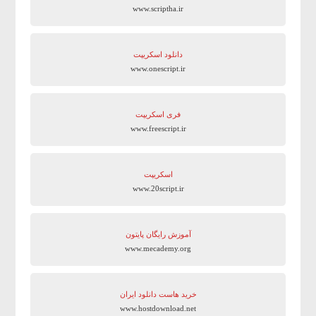
www.scriptha.ir
دانلود اسکریپت
www.onescript.ir
فری اسکریپت
www.freescript.ir
اسکریپت
www.20script.ir
آموزش رایگان پایتون
www.mecademy.org
خرید هاست دانلود ایران
www.hostdownload.net