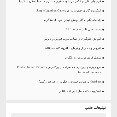
فرم آپلود فایل و عکس در آپلود سنتر راه اندازی شده با اسکریپت کلیجا
اسکریپت گالری چندرسانه ای Simple Lightbox Gallery
راهنمای گام به گام نوشتن کپشن خوب اینستاگرام
بسته نصبی قالب صحیفه 5.2.1
آموزش جلوگیری از حملات بروت فورس وردپرس
افزودن واحد ریال و تومان با افزونه Affiliate WP
متصل کردن وردپرس به تلگرام
درون‌ریزی و برون‌بری محصولات در ووکامرس با Product Import Export
for WooCommerce
Heartbeat وردپرس چیست و چگونه آن غیر فعال کنیم؟
اسکریپت اکانت ساز + پرداخت انلاین
تبلیغات متنی