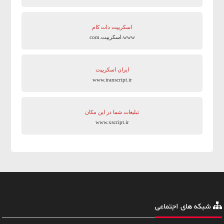
اسکریپت دات کام
www.اسکریپت.com
ایران اسکریپت
www.iranscript.ir
تبلیغات شما در این مکان
www.xscript.ir
شبکه های اجتماعی