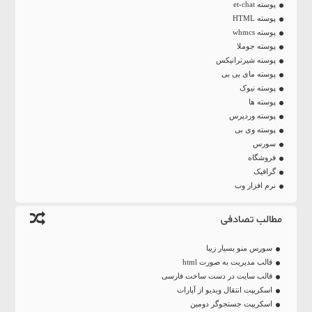
پوسته et-chat
پوسته HTML
پوسته whmcs
پوسته جوملا
پوسته شیرترانیکس
پوسته مای بی بی
پوسته نیوک
پوسته ها
پوسته وردپرس
پوسته وی بی
سورس
فروشگاه
گرافیک
نرم افزار وب
مطالب تصادفی
سورس منو بسیار زیبا
قالب مدیریت به صورت html
قالب سایت در دست ساخت فارسی
اسکریپت انتقال ویدیو از آپارات
اسکریپت جستجوگر دومین