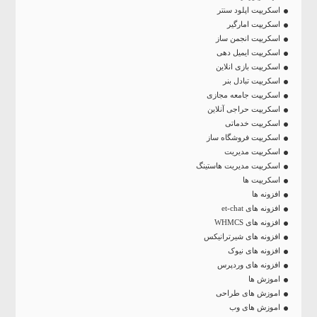
اسکریپت اپلود سنتر
اسکریپت امارگیر
اسکریپت انجمن ساز
اسکریپت ایمیل دهی
اسکریپت بازی انلاین
اسکریپت تبادل بنر
اسکریپت جامعه مجازی
اسکریپت حراجی آنلاین
اسکریپت خدماتی
اسکریپت فروشگاه ساز
اسکریپت مدیریت
اسکریپت مدیریت هاستینگ
اسکریپت ها
افزونه ها
افزونه های et-chat
افزونه های WHMCS
افزونه های شیرترانیکس
افزونه های نیوک
افزونه های وردپرس
اموزش ها
اموزش های طراحی
اموزش های وب