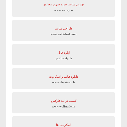
بهترین سایت‌ خرید سرور مجازی
www.xscript.ir
طراحی سایت
www.webishad.com
آپلود فایل
up.20script.ir
دانلود قالب و اسکریپت
www.ninjateam.ir
کسب درآمد فارکس
www.wolftrader.ir
اسکریپت ها