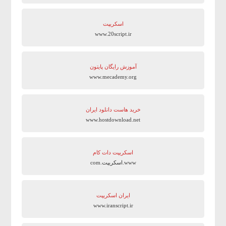
اسکریپت
www.20script.ir
آموزش رایگان پایتون
www.mecademy.org
خرید هاست دانلود ایران
www.hostdownload.net
اسکریپت دات کام
www.اسکریپت.com
ایران اسکریپت
www.iranscript.ir