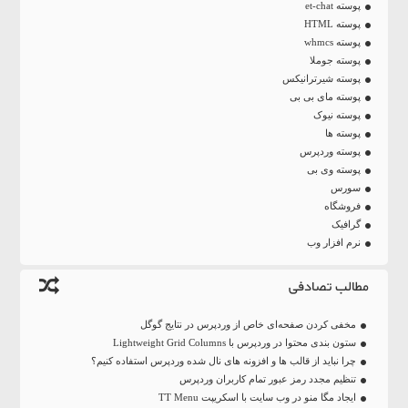
پوسته et-chat
پوسته HTML
پوسته whmcs
پوسته جوملا
پوسته شیرترانیکس
پوسته مای بی بی
پوسته نیوک
پوسته ها
پوسته وردپرس
پوسته وی بی
سورس
فروشگاه
گرافیک
نرم افزار وب
مطالب تصادفی
مخفی کردن صفحه‌ای خاص از وردپرس در نتایج گوگل
ستون بندی محتوا در وردپرس با Lightweight Grid Columns
چرا نباید از قالب ها و افزونه های نال شده وردپرس استفاده کنیم؟
تنظیم مجدد رمز عبور تمام کاربران وردپرس
ایجاد مگا منو در وب سایت با اسکریپت TT Menu