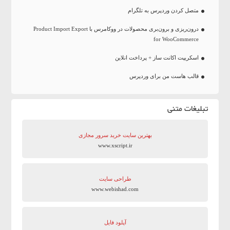
متصل کردن وردپرس به تلگرام
درون‌ریزی و برون‌بری محصولات در ووکامرس با Product Import Export
for WooCommerce
اسکریپت اکانت ساز + پرداخت انلاین
قالب هاست من برای وردپرس
تبلیغات متنی
بهترین سایت‌ خرید سرور مجازی
www.xscript.ir
طراحی سایت
www.webishad.com
آپلود فایل