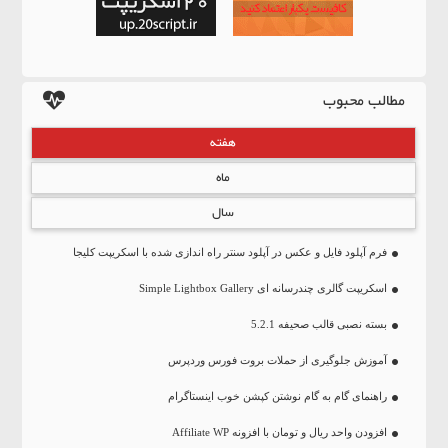
مطالب محبوب
هفته
ماه
سال
فرم آپلود فایل و عکس در آپلود سنتر راه اندازی شده با اسکریپت کلیجا
اسکریپت گالری چندرسانه ای Simple Lightbox Gallery
بسته نصبی قالب صحیفه 5.2.1
آموزش جلوگیری از حملات بروت فورس وردپرس
راهنمای گام به گام نوشتن کپشن خوب اینستاگرام
افزودن واحد ریال و تومان با افزونه Affiliate WP