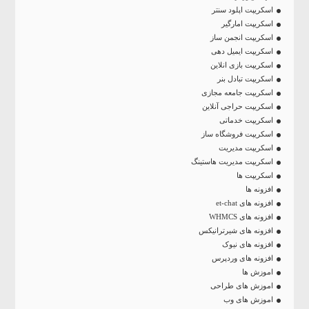
اسکریپت اپلود سنتر
اسکریپت امارگیر
اسکریپت انجمن ساز
اسکریپت ایمیل دهی
اسکریپت بازی انلاین
اسکریپت تبادل بنر
اسکریپت جامعه مجازی
اسکریپت حراجی آنلاین
اسکریپت خدماتی
اسکریپت فروشگاه ساز
اسکریپت مدیریت
اسکریپت مدیریت هاستینگ
اسکریپت ها
افزونه ها
افزونه های et-chat
افزونه های WHMCS
افزونه های شیرترانیکس
افزونه های نیوک
افزونه های وردپرس
اموزش ها
اموزش های طراحی
اموزش های وب