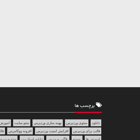
برچسب ها
دانلود
سئوی وردپرس
بهینه سازی وردپرس
سئو سایت
اموزش 
قالب برای وردپرس
افزایش امنیت وردپرس
افزونه ووکامرس
قالب 
اموزش ها
پوسته
پلاگین وردپرس
دانلود اسکریپت
سئو وردپر