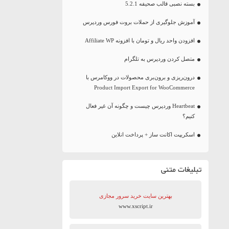
بسته نصبی قالب صحیفه 5.2.1
آموزش جلوگیری از حملات بروت فورس وردپرس
افزودن واحد ریال و تومان با افزونه Affiliate WP
متصل کردن وردپرس به تلگرام
درون‌ریزی و برون‌بری محصولات در ووکامرس با
Product Import Export for WooCommerce
Heartbeat وردپرس چیست و چگونه آن غیر فعال
کنیم؟
اسکریپت اکانت ساز + پرداخت انلاین
تبلیغات متنی
بهترین سایت‌ خرید سرور مجازی
www.xscript.ir