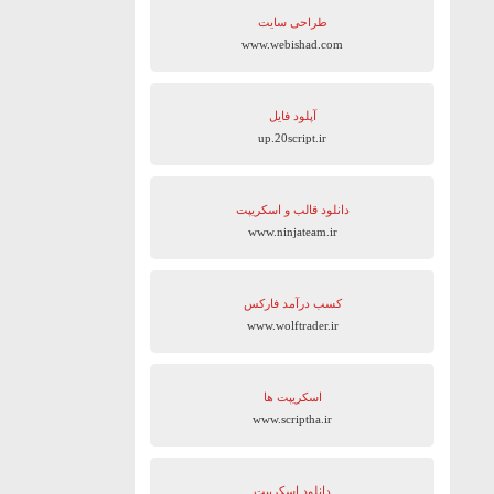
طراحی سایت
www.webishad.com
آپلود فایل
up.20script.ir
دانلود قالب و اسکریپت
www.ninjateam.ir
کسب درآمد فارکس
www.wolftrader.ir
اسکریپت ها
www.scriptha.ir
دانلود اسکریپت