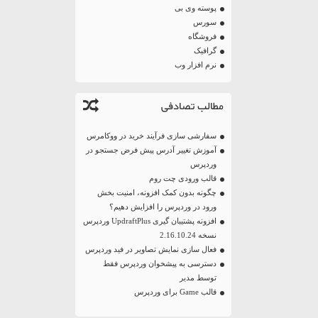
پوسته وی بی
سورس
فروشگاه
گرافیک
نرم افزار وب
مطالب تصادفی
سفارشی سازی فرآیند خرید در ووکامرس
آموزش تغییر آدرس پیش فرض جستجو در
وردپرس
قالب ورودی چت روم
چگونه بدون کمک افزونه، امنیت بخش
ورود در وردپرس را افزایش دهیم؟
افزونه پشتیبان گیری UpdraftPlus وردپرس
نسخه 2.16.10.24
فعال سازی نمایش تصاویر در فید وردپرس
دسترسی به پیشخوان وردپرس فقط
توسط مدیر
قالب Game برای وردپرس