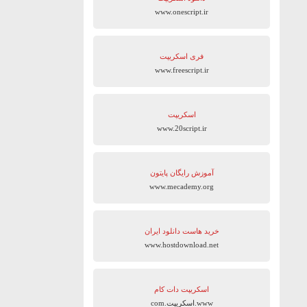
www.onescript.ir
فری اسکریپت
www.freescript.ir
اسکریپت
www.20script.ir
آموزش رایگان پایتون
www.mecademy.org
خرید هاست دانلود ایران
www.hostdownload.net
اسکریپت دات کام
www.اسکریپت.com