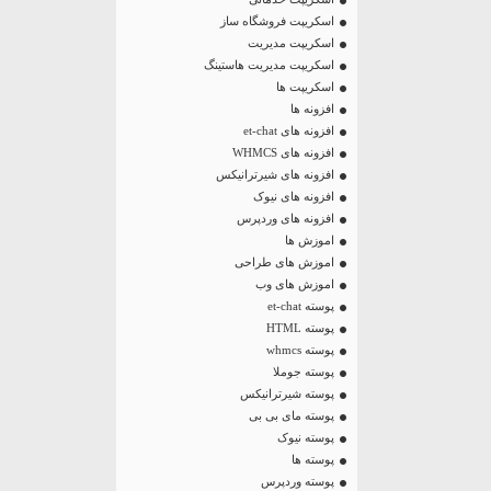
اسکریپت فروشگاه ساز
اسکریپت مدیریت
اسکریپت مدیریت هاستینگ
اسکریپت ها
افزونه ها
افزونه های et-chat
افزونه های WHMCS
افزونه های شیرترانیکس
افزونه های نیوک
افزونه های وردپرس
اموزش ها
اموزش های طراحی
اموزش های وب
پوسته et-chat
پوسته HTML
پوسته whmcs
پوسته جوملا
پوسته شیرترانیکس
پوسته مای بی بی
پوسته نیوک
پوسته ها
پوسته وردپرس