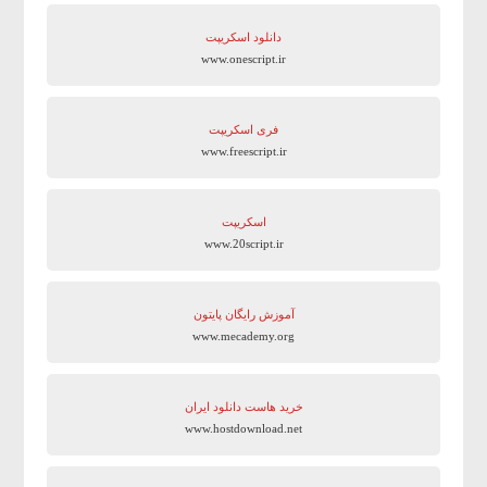
دانلود اسکریپت
www.onescript.ir
فری اسکریپت
www.freescript.ir
اسکریپت
www.20script.ir
آموزش رایگان پایتون
www.mecademy.org
خرید هاست دانلود ایران
www.hostdownload.net