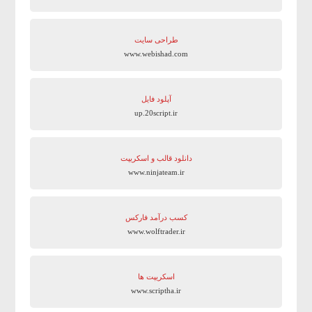
طراحی سایت
www.webishad.com
آپلود فایل
up.20script.ir
دانلود قالب و اسکریپت
www.ninjateam.ir
کسب درآمد فارکس
www.wolftrader.ir
اسکریپت ها
www.scriptha.ir