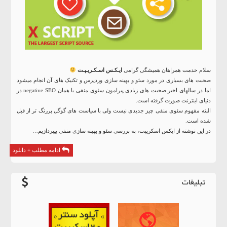
سلام خدمت همراهان همیشگی گرامی
ایـکـس اسـکـریـپـت
صحبت های بسیاری در مورد سئو و بهینه سازی وردپرس و تکنیک های آن انجام میشود
اما در سالهای اخیر صحبت های زیادی پیرامون سئوی منفی یا همان negative SEO در
دنیای اینترنت صورت گرفته است.
البته مفهوم سئوی منفی چیز جدیدی نیست ولی با سیاست های گوگل پررنگ تر از قبل
شده است.
در این نوشته از ایکس اسکریپت، به بررسی سئو و بهینه سازی منفی پیپردازیم…
ادامه مطلب + دانلود
تبلیغات