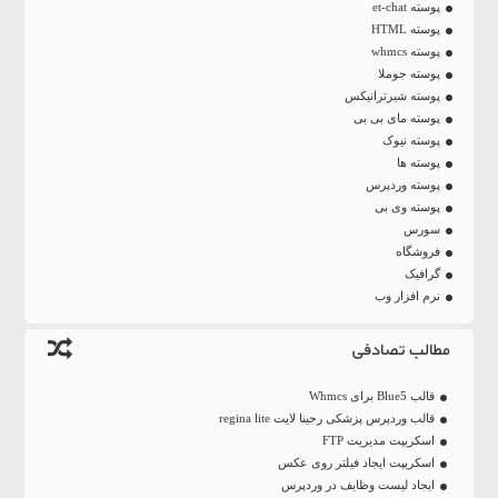
پوسته et-chat
پوسته HTML
پوسته whmcs
پوسته جوملا
پوسته شیرترانیکس
پوسته مای بی بی
پوسته نیوک
پوسته ها
پوسته وردپرس
پوسته وی بی
سورس
فروشگاه
گرافیک
نرم افزار وب
مطالب تصادفی
قالب Blue5 برای Whmcs
قالب وردپرس پزشکی رجینا لایت regina lite
اسکریپت مدیریت FTP
اسکریپت ایجاد فیلتر روی عکس
ایجاد لیست وظایف در وردپرس