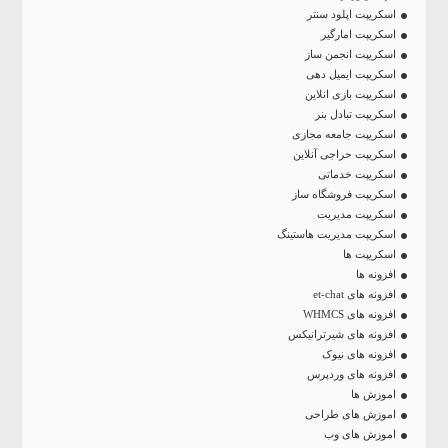
اسکریپت اپلود سنتر
اسکریپت امارگیر
اسکریپت انجمن ساز
اسکریپت ایمیل دهی
اسکریپت بازی انلاین
اسکریپت تبادل بنر
اسکریپت جامعه مجازی
اسکریپت حراجی آنلاین
اسکریپت خدماتی
اسکریپت فروشگاه ساز
اسکریپت مدیریت
اسکریپت مدیریت هاستینگ
اسکریپت ها
افزونه ها
افزونه های et-chat
افزونه های WHMCS
افزونه های شیرترانیکس
افزونه های نیوک
افزونه های وردپرس
اموزش ها
اموزش های طراحی
اموزش های وب