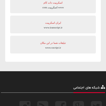
اسکریپت دات کام
www.اسکریپت.com
ایران اسکریپت
www.iranscript.ir
تبلیغات شما در این مکان
www.xscript.ir
شبکه های اجتماعی