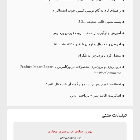
راهنمای گام به گام نوشتن کپشن خوب اینستاگرام
بسته نصبی قالب صحیفه 5.2.1
آموزش جلوگیری از حملات بروت فورس وردپرس
افزودن واحد ریال و تومان با افزونه Affiliate WP
متصل کردن وردپرس به تلگرام
درون‌ریزی و برون‌بری محصولات در ووکامرس با Product Import Export
for WooCommerce
Heartbeat وردپرس چیست و چگونه آن غیر فعال کنیم؟
اسکریپت اکانت ساز + پرداخت انلاین
تبلیغات متنی
بهترین سایت‌ خرید سرور مجازی
www.xscript.ir