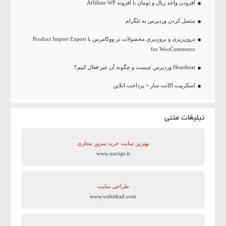
افزودن واحد ریال و تومان با افزونه Affiliate WP
متصل کردن وردپرس به تلگرام
درون‌ریزی و برون‌بری محصولات در ووکامرس با Product Import Export
for WooCommerce
Heartbeat وردپرس چیست و چگونه آن غیر فعال کنیم؟
اسکریپت اکانت ساز + پرداخت انلاین
تبلیغات متنی
بهترین سایت‌ خرید سرور مجازی
www.xscript.ir
طراحی سایت
www.webishad.com