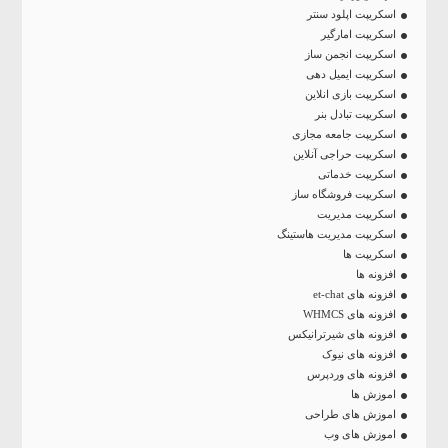
اسکریپت اپلود سنتر
اسکریپت امارگیر
اسکریپت انجمن ساز
اسکریپت ایمیل دهی
اسکریپت بازی انلاین
اسکریپت تبادل بنر
اسکریپت جامعه مجازی
اسکریپت حراجی آنلاین
اسکریپت خدماتی
اسکریپت فروشگاه ساز
اسکریپت مدیریت
اسکریپت مدیریت هاستینگ
اسکریپت ها
افزونه ها
افزونه های et-chat
افزونه های WHMCS
افزونه های شیرترانیکس
افزونه های نیوک
افزونه های وردپرس
اموزش ها
اموزش های طراحی
اموزش های وب