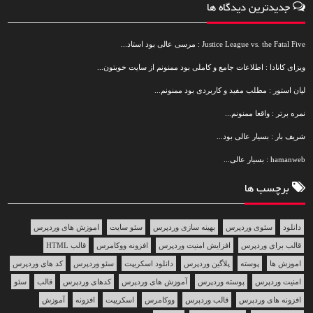
جدیدترین دیدگاه ها
Justice League vs. the Fatal Five : مرسی عالی بود استاد...
ویزای کانادا : اطلاعات جامع و کاملی بود ممنونم از سایت خوبتون...
لیان استور : مطلب مفید و کاربردی بود ممنونم...
نمره برتر : واقعا ممنونم...
شریف بار : بسیار عالی بود...
hamanweb : بسیار عالی...
برچسب ها
دانلود
سئوی وردپرس
بهینه سازی وردپرس
سئو سایت
اموزش های وردپرس
قالب برای وردپرس
افزایش امنیت وردپرس
افزونه ووکامرس
قالب HTML
اموزش ها
پوسته
پلاگین وردپرس
دانلود اسکریپت
سئو وردپرس
کد های وردپرس
امنیت وردپرس
پوسته وردپرس
آموزش های وردپرس
کدهای وردپرس
قالب
سئو
افزونه های وردپرس
قالب وردپرس
ووکامرس
اسکریپت
افزونه
آموزش