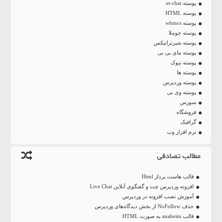
پوسته et-chat
پوسته HTML
پوسته whmcs
پوسته جوملا
پوسته شیرترانیکس
پوسته مای بی بی
پوسته نیوک
پوسته ها
پوسته وردپرس
پوسته وی بی
سورس
فروشگاه
گرافیک
نرم افزار وب
مطالب تصادفی
قالب هاست پرداز Html
افزونه وردپرس چت و گفتگوی آنلاین Live Chat
آموزش نصب افزونه در وردپرس
حذف NoFollow از بخش دیدگاه‌های وردپرس
قالب anaheim به صورت HTML