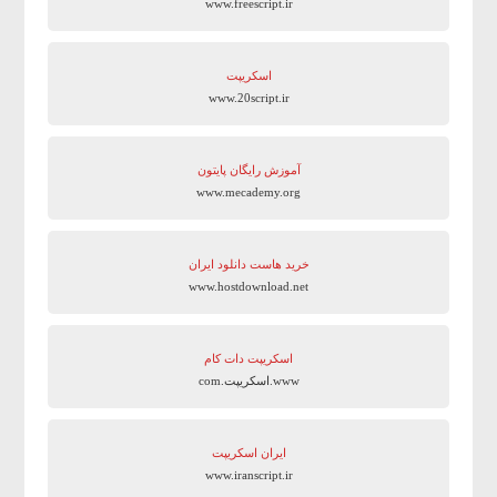
www.freescript.ir
اسکریپت
www.20script.ir
آموزش رایگان پایتون
www.mecademy.org
خرید هاست دانلود ایران
www.hostdownload.net
اسکریپت دات کام
www.اسکریپت.com
ایران اسکریپت
www.iranscript.ir