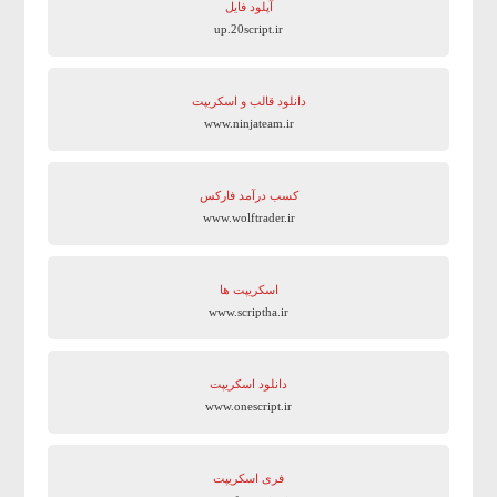
آپلود فایل
up.20script.ir
دانلود قالب و اسکریپت
www.ninjateam.ir
کسب درآمد فارکس
www.wolftrader.ir
اسکریپت ها
www.scriptha.ir
دانلود اسکریپت
www.onescript.ir
فری اسکریپت