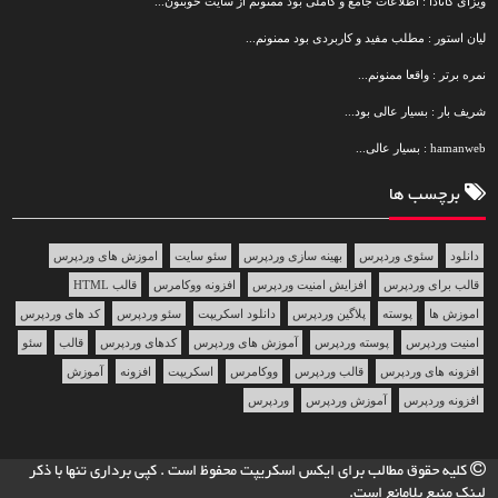
ویزای کانادا : اطلاعات جامع و کاملی بود ممنونم از سایت خوبتون...
لیان استور : مطلب مفید و کاربردی بود ممنونم...
نمره برتر : واقعا ممنونم...
شریف بار : بسیار عالی بود...
hamanweb : بسیار عالی...
برچسب ها
دانلود
سئوی وردپرس
بهینه سازی وردپرس
سئو سایت
اموزش های وردپرس
قالب برای وردپرس
افزایش امنیت وردپرس
افزونه ووکامرس
قالب HTML
اموزش ها
پوسته
پلاگین وردپرس
دانلود اسکریپت
سئو وردپرس
کد های وردپرس
امنیت وردپرس
پوسته وردپرس
آموزش های وردپرس
کدهای وردپرس
قالب
سئو
افزونه های وردپرس
قالب وردپرس
ووکامرس
اسکریپت
افزونه
آموزش
افزونه وردپرس
آموزش وردپرس
وردپرس
کلیه حقوق مطالب برای
ایکس اسکریپت
محفوظ است . کپی برداری تنها با ذکر
لینک منبع بلامانع است.