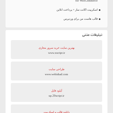
for WooCommerce
اسکریپت اکانت ساز + پرداخت انلاین
قالب هاست من برای وردپرس
تبلیغات متنی
بهترین سایت‌ خرید سرور مجازی
www.xscript.ir
طراحی سایت
www.webishad.com
آپلود فایل
up.20script.ir
دانلود قالب و اسکریپت