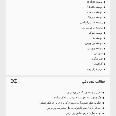
پوسته et-chat
پوسته HTML
پوسته whmcs
پوسته جوملا
پوسته شیرترانیکس
پوسته مای بی بی
پوسته نیوک
پوسته ها
پوسته وردپرس
پوسته وی بی
سورس
فروشگاه
گرافیک
نرم افزار وب
مطالب تصادفی
تغییر پیوندهای یکتا در وردپرس
هک‌های رشد جهت بالا بردن ترافیک سایت
چگونه هکر شویم؟ روش‌های کاربردی برای هکر شدن
اضافه کردن منو دلخواه به پنل مدیریت وردپرس
بهینه سازی فرم تماس وردپرس