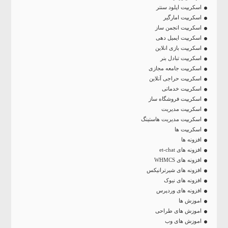
اسکریپت اپلود سنتر
اسکریپت امارگیر
اسکریپت انجمن ساز
اسکریپت ایمیل دهی
اسکریپت بازی انلاین
اسکریپت تبادل بنر
اسکریپت جامعه مجازی
اسکریپت حراجی آنلاین
اسکریپت خدماتی
اسکریپت فروشگاه ساز
اسکریپت مدیریت
اسکریپت مدیریت هاستینگ
اسکریپت ها
افزونه ها
افزونه های et-chat
افزونه های WHMCS
افزونه های شیرترانیکس
افزونه های نیوک
افزونه های وردپرس
اموزش ها
اموزش های طراحی
اموزش های وب