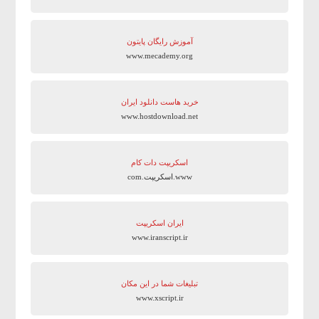
آموزش رایگان پایتون
www.mecademy.org
خرید هاست دانلود ایران
www.hostdownload.net
اسکریپت دات کام
www.اسکریپت.com
ایران اسکریپت
www.iranscript.ir
تبلیغات شما در این مکان
www.xscript.ir