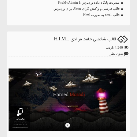
مدیریت پایگاه داده وردپرس با PhpMyAdmin
قالب فارسی و واکنش گرای Abtin برای وردپرس
قالب nex1 به صورت Html
قالب شخصی حامد مرادی HTML
4,546 بازدید
بدون نظر