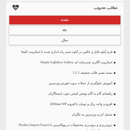
مطالب محبوب
هفته
ماه
سال
فرم آپلود فایل و عکس در آپلود سنتر راه اندازی شده با اسکریپت کلیجا
اسکریپت گالری چندرسانه ای Simple Lightbox Gallery
بسته نصبی قالب صحیفه 5.2.1
آموزش جلوگیری از حملات بروت فورس وردپرس
راهنمای گام به گام نوشتن کپشن خوب اینستاگرام
افزودن واحد ریال و تومان با افزونه Affiliate WP
متصل کردن وردپرس به تلگرام
درون‌ریزی و برون‌بری محصولات در ووکامرس با Product Import Export