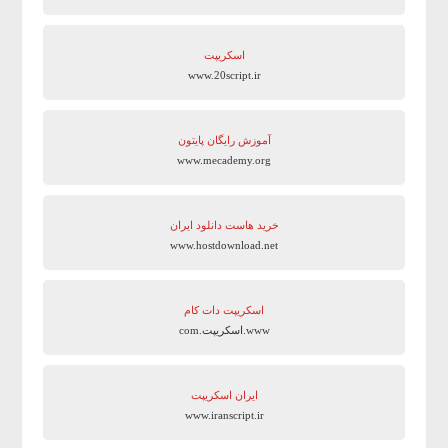
اسکریپت
www.20script.ir
آموزش رایگان پایتون
www.mecademy.org
خرید هاست دانلود ایران
www.hostdownload.net
اسکریپت دات کام
www.اسکریپت.com
ایران اسکریپت
www.iranscript.ir