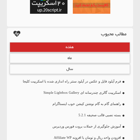
مطالب محبوب
هفته
ماه
سال
فرم آپلود فایل و عکس در آپلود سنتر راه اندازی شده با اسکریپت کلیجا
اسکریپت گالری چندرسانه ای Simple Lightbox Gallery
راهنمای گام به گام نوشتن کپشن خوب اینستاگرام
بسته نصبی قالب صحیفه 5.2.1
آموزش جلوگیری از حملات بروت فورس وردپرس
افزودن واحد ریال و تومان با افزونه Affiliate WP