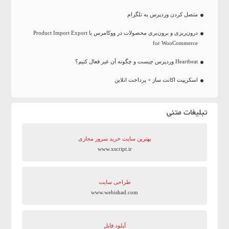
متصل کردن وردپرس به تلگرام
درون‌ریزی و برون‌بری محصولات در ووکامرس با Product Import Export
for WooCommerce
Heartbeat وردپرس چیست و چگونه آن غیر فعال کنیم؟
اسکریپت اکانت ساز + پرداخت انلاین
تبلیغات متنی
بهترین سایت‌ خرید سرور مجازی
www.xscript.ir
طراحی سایت
www.webishad.com
آپلود فایل