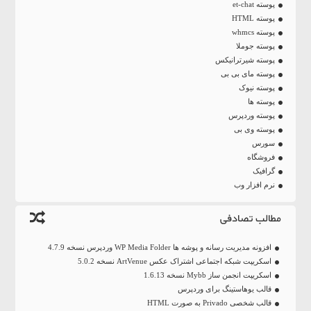
پوسته et-chat
پوسته HTML
پوسته whmcs
پوسته جوملا
پوسته شیرترانیکس
پوسته مای بی بی
پوسته نیوک
پوسته ها
پوسته وردپرس
پوسته وی بی
سورس
فروشگاه
گرافیک
نرم افزار وب
مطالب تصادفی
افزونه مدیریت رسانه و پوشه ها WP Media Folder وردپرس نسخه 4.7.9
اسکریپت شبکه اجتماعی اشتراک عکس ArtVenue نسخه 5.0.2
اسکریپت انجمن ساز Mybb نسخه 1.6.13
قالب یوهاستینگ برای وردپرس
قالب شخصی Privado به صورت HTML