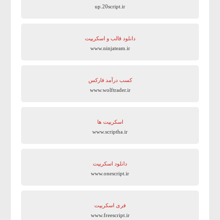
up.20script.ir
دانلود قالب و اسکریپت
www.ninjateam.ir
کسب درآمد فارکس
www.wolftrader.ir
اسکریپت ها
www.scriptha.ir
دانلود اسکریپت
www.onescript.ir
فری اسکریپت
www.freescript.ir