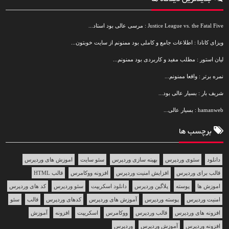
Justice League vs. the Fatal Five : مرسی عالی بود استاد...
ویزای کانادا : اطلاعات جامع و کاملی بود ممنونم از سایت خوبتون...
لیان استور : مطلب مفید و کاربردی بود ممنونم...
نمره برتر : واقعا ممنونم...
شریف بار : بسیار عالی بود...
hamanweb : بسیار عالی...
برچسب ها
دانلود
سئوی وردپرس
بهینه سازی وردپرس
سئو سایت
اموزش های وردپرس
قالب برای وردپرس
افزایش امنیت وردپرس
افزونه ووکامرس
قالب HTML
اموزش ها
پوسته
پلاگین وردپرس
دانلود اسکریپت
سئو وردپرس
کد های وردپرس
امنیت وردپرس
پوسته وردپرس
آموزش های وردپرس
کدهای وردپرس
قالب
سئو
افزونه های وردپرس
قالب وردپرس
ووکامرس
اسکریپت
افزونه
آموزش
افزونه وردپرس
آموزش وردپرس
وردپرس