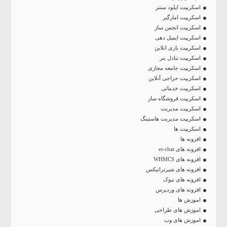
اسکریپت اپلود سنتر
اسکریپت امارگیر
اسکریپت انجمن ساز
اسکریپت ایمیل دهی
اسکریپت بازی انلاین
اسکریپت تبادل بنر
اسکریپت جامعه مجازی
اسکریپت حراجی آنلاین
اسکریپت خدماتی
اسکریپت فروشگاه ساز
اسکریپت مدیریت
اسکریپت مدیریت هاستینگ
اسکریپت ها
افزونه ها
افزونه های et-chat
افزونه های WHMCS
افزونه های شیرترانیکس
افزونه های نیوک
افزونه های وردپرس
اموزش ها
اموزش های طراحی
اموزش های وب