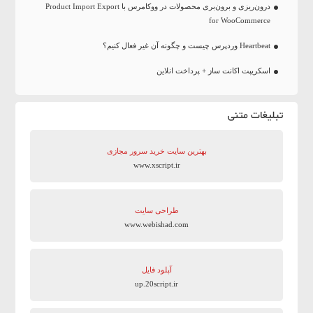
درون‌ریزی و برون‌بری محصولات در ووکامرس با Product Import Export
for WooCommerce
Heartbeat وردپرس چیست و چگونه آن غیر فعال کنیم؟
اسکریپت اکانت ساز + پرداخت انلاین
تبلیغات متنی
بهترین سایت‌ خرید سرور مجازی
www.xscript.ir
طراحی سایت
www.webishad.com
آپلود فایل
up.20script.ir