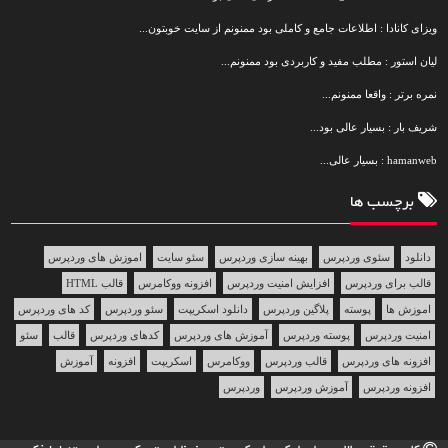
ویزای کانادا : اطلاعات جامع و کاملی بود ممنونم از سایت خوبتون...
لیان استور : مطلب مفید و کاربردی بود ممنونم...
نمره برتر : واقعا ممنونم...
شریف بار : بسیار عالی بود...
hamanweb : بسیار عالی...
برچسب ها
دانلود
سئوی وردپرس
بهینه سازی وردپرس
سئو سایت
اموزش های وردپرس
قالب برای وردپرس
افزایش امنیت وردپرس
افزونه ووکامرس
قالب HTML
اموزش ها
پوسته
پلاگین وردپرس
دانلود اسکریپت
سئو وردپرس
کد های وردپرس
امنیت وردپرس
پوسته وردپرس
آموزش های وردپرس
کدهای وردپرس
قالب
سئو
افزونه های وردپرس
قالب وردپرس
ووکامرس
اسکریپت
افزونه
آموزش
افزونه وردپرس
آموزش وردپرس
وردپرس