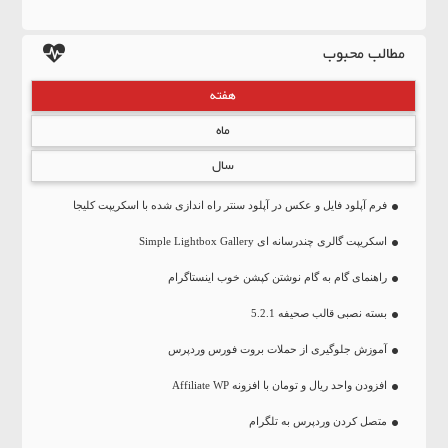
مطالب محبوب
هفته
ماه
سال
فرم آپلود فایل و عکس در آپلود سنتر راه اندازی شده با اسکریپت کلیجا
اسکریپت گالری چندرسانه ای Simple Lightbox Gallery
راهنمای گام به گام نوشتن کپشن خوب اینستاگرام
بسته نصبی قالب صحیفه 5.2.1
آموزش جلوگیری از حملات بروت فورس وردپرس
افزودن واحد ریال و تومان با افزونه Affiliate WP
متصل کردن وردپرس به تلگرام