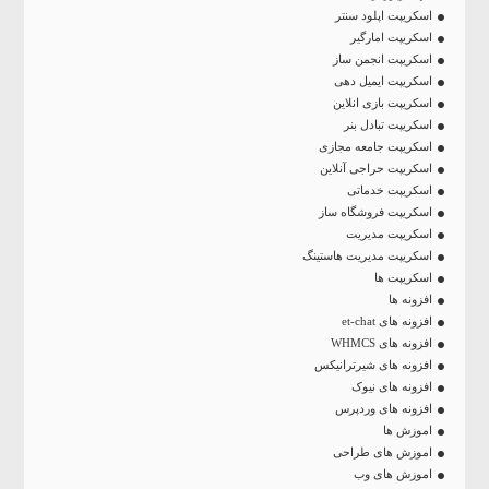
اسکریپت اپلود سنتر
اسکریپت امارگیر
اسکریپت انجمن ساز
اسکریپت ایمیل دهی
اسکریپت بازی انلاین
اسکریپت تبادل بنر
اسکریپت جامعه مجازی
اسکریپت حراجی آنلاین
اسکریپت خدماتی
اسکریپت فروشگاه ساز
اسکریپت مدیریت
اسکریپت مدیریت هاستینگ
اسکریپت ها
افزونه ها
افزونه های et-chat
افزونه های WHMCS
افزونه های شیرترانیکس
افزونه های نیوک
افزونه های وردپرس
اموزش ها
اموزش های طراحی
اموزش های وب