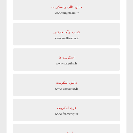
دانلود قالب و اسکریپت
www.ninjateam.ir
کسب درآمد فارکس
www.wolftrader.ir
اسکریپت ها
www.scriptha.ir
دانلود اسکریپت
www.onescript.ir
فری اسکریپت
www.freescript.ir