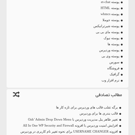
پوسته et-chat
پوسته HTML
پوسته whmcs
پوسته جوملا
پوسته شیرترانیکس
پوسته مای بی بی
پوسته نیوک
پوسته ها
پوسته وردپرس
پوسته وی بی
سورس
فروشگاه
گرافیک
نرم افزار وب
مطالب تصادفی
برگه تقلب قالب های وردپرس برای تازه کار ها
قالب بندری ها برای وردپرس
تغییر ظاهر پنل مدیریت وردپرس با Ozh’ Admin Drop Down Menu
افزایش امنیت وردپرس با افزونه All In One WP Security and Firewall
افزونه USERNAME CHANGER برای نحوه تغییر نام کاربری در وردپرس