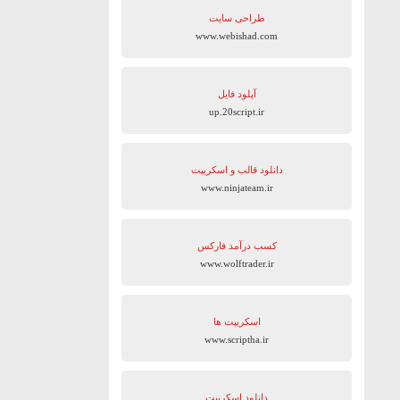
طراحی سایت
www.webishad.com
آپلود فایل
up.20script.ir
دانلود قالب و اسکریپت
www.ninjateam.ir
کسب درآمد فارکس
www.wolftrader.ir
اسکریپت ها
www.scriptha.ir
دانلود اسکریپت