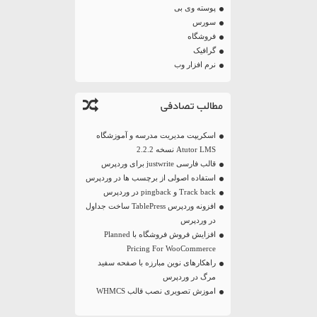
پوسته وی بی
سورس
فروشگاه
گرافیک
نرم افزار وب
مطالب تصادفی
اسکریپت مدیریت مدرسه و آموزشگاه
Atutor LMS نسخه 2.2.2
قالب فارسی justwrite برای وردپرس
استفاده اصولی از برچسب ها در وردپرس
Track back و pingback در وردپرس
افزونه وردپرس TablePress ساخت جداول
در وردپرس
افزایش فروش فروشگاه با Planned
Pricing For WooCommerce
راهکارهای نوین مبارزه با صفحه سفید
مرگ در وردپرس
اموزش تصویری نصب قالب WHMCS