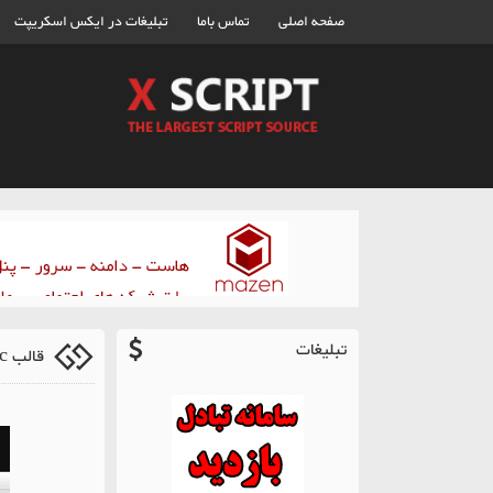
صفحه اصلی
تماس باما
تبلیغات در ایکس اسکریپت
تبلیغات
قالب Mr Music برای وردپرس