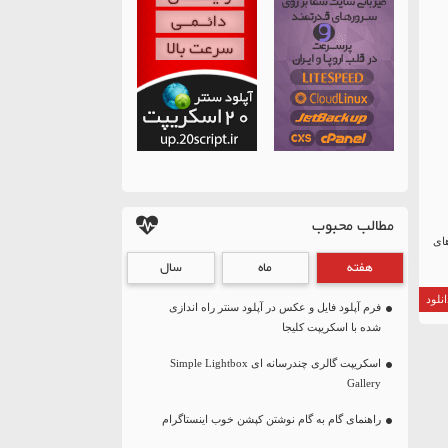
مطالب محبوب
یت های
هفته
ماه
سال
نلود
فرم آپلود فایل و عکس در آپلود سنتر راه اندازی
شده با اسکریپت کلیجا
اسکریپت گالری چندرسانه ای Simple Lightbox
Gallery
راهنمای گام به گام نوشتن کپشن خوب اینستاگرام