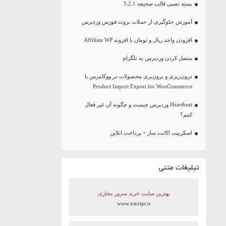
بسته نصبی قالب صحیفه 5.2.1
آموزش جلوگیری از حملات بروت فورس وردپرس
افزودن واحد ریال و تومان با افزونه Affiliate WP
متصل کردن وردپرس به تلگرام
درون‌ریزی و برون‌بری محصولات در ووکامرس با
Product Import Export for WooCommerce
Heartbeat وردپرس چیست و چگونه آن غیر فعال
کنیم؟
اسکریپت اکانت ساز + پرداخت انلاین
تبلیغات متنی
بهترین سایت‌ خرید سرور مجازی
www.xscript.ir