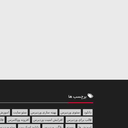
برچسب ها
دانلود
سئوی وردپرس
بهینه سازی وردپرس
سئو سایت
اموزش 
قالب برای وردپرس
افزایش امنیت وردپرس
افزونه ووکامرس
قالب 
اموزش ها
پوسته
پلاگین وردپرس
دانلود اسکریپت
سئو وردپر