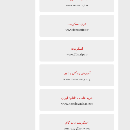
www.onescript.ir
فری اسکریپت
www.freescript.ir
اسکریپت
www.20script.ir
آموزش رایگان پایتون
www.mecademy.org
خرید هاست دانلود ایران
www.hostdownload.net
اسکریپت دات کام
www.اسکریپت.com