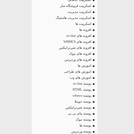
اسکریپت فروشگاه ساز
اسکریپت مدیریت
اسکریپت مدیریت هاستینگ
اسکریپت ها
افزونه ها
افزونه های et-chat
افزونه های WHMCS
افزونه های شیرترانیکس
افزونه های نیوک
افزونه های وردپرس
اموزش ها
اموزش های طراحی
اموزش های وب
پوسته et-chat
پوسته HTML
پوسته whmcs
پوسته جوملا
پوسته شیرترانیکس
پوسته مای بی بی
پوسته نیوک
پوسته ها
پوسته وردپرس