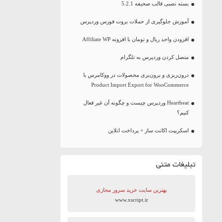
بسته نصبی قالب صحیفه 5.2.1
آموزش جلوگیری از حملات بروت فورس وردپرس
افزودن واحد ریال و تومان با افزونه Affiliate WP
متصل کردن وردپرس به تلگرام
درون‌ریزی و برون‌بری محصولات در ووکامرس با
Product Import Export for WooCommerce
Heartbeat وردپرس چیست و چگونه آن غیر فعال
کنیم؟
اسکریپت اکانت ساز + پرداخت انلاین
تبلیغات متنی
بهترین سایت‌ خرید سرور مجازی
www.xscript.ir