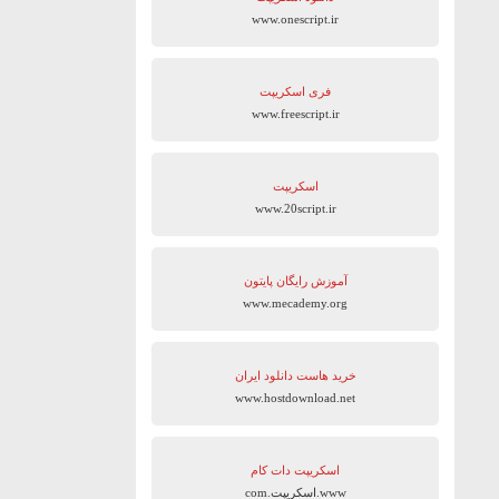
www.onescript.ir
فری اسکریپت
www.freescript.ir
اسکریپت
www.20script.ir
آموزش رایگان پایتون
www.mecademy.org
خرید هاست دانلود ایران
www.hostdownload.net
اسکریپت دات کام
www.اسکریپت.com