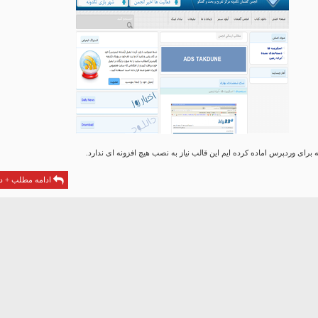
 برای وردپرس اماده کرده ایم این قالب نیاز به نصب هیچ افزونه ای ندارد.
ادامه مطلب + دا