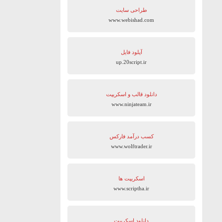
طراحی سایت
www.webishad.com
آپلود فایل
up.20script.ir
دانلود قالب و اسکریپت
www.ninjateam.ir
کسب درآمد فارکس
www.wolftrader.ir
اسکریپت ها
www.scriptha.ir
دانلود اسکریپت