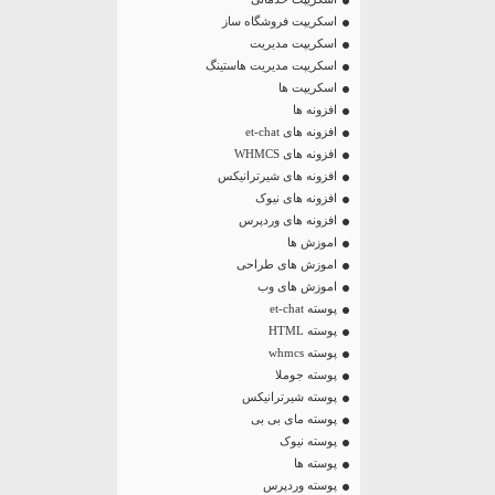
اسکریپت فروشگاه ساز
اسکریپت مدیریت
اسکریپت مدیریت هاستینگ
اسکریپت ها
افزونه ها
افزونه های et-chat
افزونه های WHMCS
افزونه های شیرترانیکس
افزونه های نیوک
افزونه های وردپرس
اموزش ها
اموزش های طراحی
اموزش های وب
پوسته et-chat
پوسته HTML
پوسته whmcs
پوسته جوملا
پوسته شیرترانیکس
پوسته مای بی بی
پوسته نیوک
پوسته ها
پوسته وردپرس