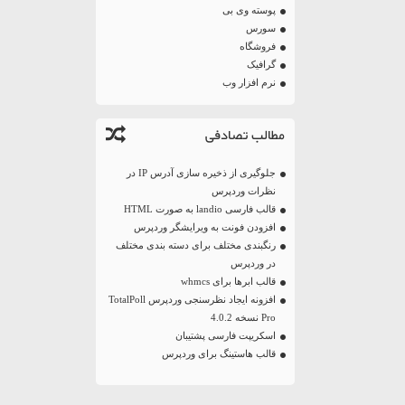
پوسته وی بی
سورس
فروشگاه
گرافیک
نرم افزار وب
مطالب تصادفی
جلوگیری از ذخیره سازی آدرس IP در
نظرات وردپرس
قالب فارسی landio به صورت HTML
افزودن فونت به ویرایشگر وردپرس
رنگبندی مختلف برای دسته بندی مختلف
در وردپرس
قالب ابرها برای whmcs
افزونه ایجاد نظرسنجی وردپرس TotalPoll
Pro نسخه 4.0.2
اسکریپت فارسی پشتیبان
قالب هاستینگ برای وردپرس