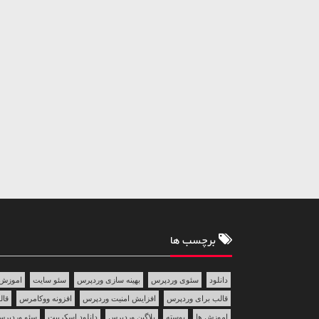
برچسب ها
دانلود
سئوی وردپرس
بهینه سازی وردپرس
سئو سایت
اموزش 
قالب برای وردپرس
افزایش امنیت وردپرس
افزونه ووکامرس
قالب 
اموزش ها
پوسته
پلاگین وردپرس
دانلود اسکریپت
سئو وردپر