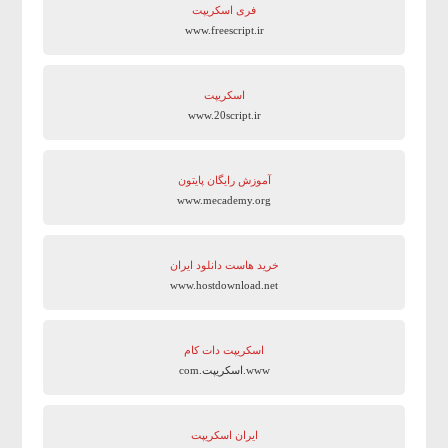
فری اسکریپت
www.freescript.ir
اسکریپت
www.20script.ir
آموزش رایگان پایتون
www.mecademy.org
خرید هاست دانلود ایران
www.hostdownload.net
اسکریپت دات کام
www.اسکریپت.com
ایران اسکریپت