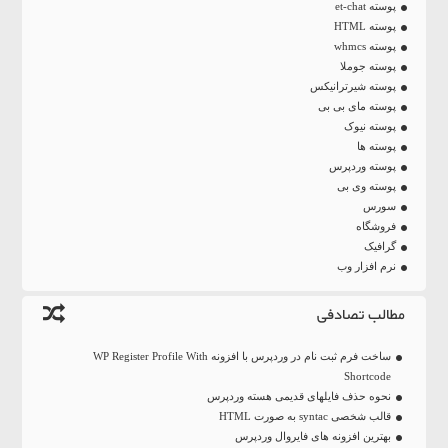
پوسته et-chat
پوسته HTML
پوسته whmcs
پوسته جوملا
پوسته شیرترانیکس
پوسته مای بی بی
پوسته نیوک
پوسته ها
پوسته وردپرس
پوسته وی بی
سورس
فروشگاه
گرافیک
نرم افزار وب
مطالب تصادفی
ساخت فرم ثبت نام در وردپرس با افزونه WP Register Profile With
Shortcode
نحوه حذف فایلهای قدیمی هسته وردپرس
قالب شخصی syntac به صورت HTML
بهترین افزونه های فایروال وردپرس