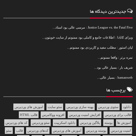
جدیدترین دیدگاه ها
Justice League vs. the Fatal Five : مرسی عالی بود استاد...
ویزای کانادا : اطلاعات جامع و کاملی بود ممنونم از سایت خوبتون...
لیان استور : مطلب مفید و کاربردی بود ممنونم...
نمره برتر : واقعا ممنونم...
شریف بار : بسیار عالی بود...
hamanweb : بسیار عالی...
برچسب ها
دانلود
سئوی وردپرس
بهینه سازی وردپرس
سئو سایت
اموزش های وردپرس
قالب برای وردپرس
افزایش امنیت وردپرس
افزونه ووکامرس
قالب HTML
اموزش ها
پوسته
پلاگین وردپرس
دانلود اسکریپت
سئو وردپرس
کد های وردپرس
امنیت وردپرس
پوسته وردپرس
آموزش های وردپرس
کدهای وردپرس
قالب
سئو