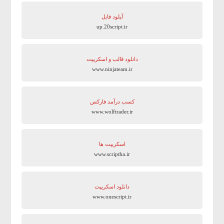
آپلود فایل
up.20script.ir
دانلود قالب و اسکریپت
www.ninjateam.ir
کسب درآمد فارکس
www.wolftrader.ir
اسکریپت ها
www.scriptha.ir
دانلود اسکریپت
www.onescript.ir