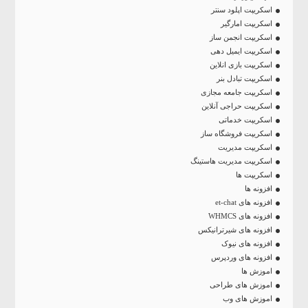
اسکریپت اپلود سنتر
اسکریپت امارگیر
اسکریپت انجمن ساز
اسکریپت ایمیل دهی
اسکریپت بازی انلاین
اسکریپت تبادل بنر
اسکریپت جامعه مجازی
اسکریپت حراجی آنلاین
اسکریپت خدماتی
اسکریپت فروشگاه ساز
اسکریپت مدیریت
اسکریپت مدیریت هاستینگ
اسکریپت ها
افزونه ها
افزونه های et-chat
افزونه های WHMCS
افزونه های شیرترانیکس
افزونه های نیوک
افزونه های وردپرس
اموزش ها
اموزش های طراحی
اموزش های وب