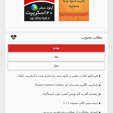
مطالب محبوب
هفته
ماه
سال
فرم آپلود فایل و عکس در آپلود سنتر راه اندازی شده با اسکریپت کلیجا
اسکریپت گالری چندرسانه ای Simple Lightbox Gallery
راهنمای گام به گام نوشتن کپشن خوب اینستاگرام
بسته نصبی قالب صحیفه 5.2.1
آموزش جلوگیری از حملات بروت فورس وردپرس