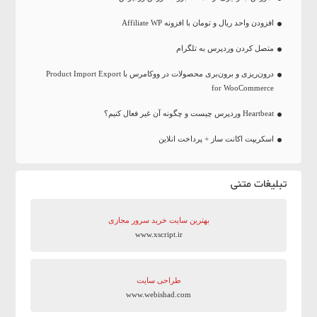
افزودن واحد ریال و تومان با افزونه Affiliate WP
متصل کردن وردپرس به تلگرام
درون‌ریزی و برون‌بری محصولات در ووکامرس با Product Import Export
for WooCommerce
Heartbeat وردپرس چیست و چگونه آن غیر فعال کنیم؟
اسکریپت اکانت ساز + پرداخت انلاین
تبلیغات متنی
بهترین سایت‌ خرید سرور مجازی
www.xscript.ir
طراحی سایت
www.webishad.com