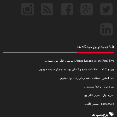
جدیدترین دیدگاه ها
Justice League vs. the Fatal Five : مرسی عالی بود استاد...
ویزای کانادا : اطلاعات جامع و کاملی بود ممنونم از سایت خوبتون...
لیان استور : مطلب مفید و کاربردی بود ممنونم...
نمره برتر : واقعا ممنونم...
شریف بار : بسیار عالی بود...
hamanweb : بسیار عالی...
برچسب ها