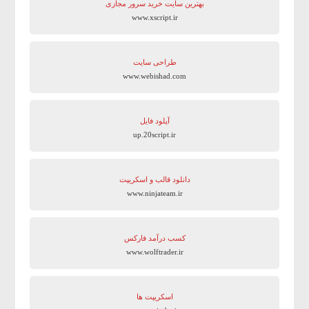
بهترین سایت‌ خرید سرور مجازی
www.xscript.ir
طراحی سایت
www.webishad.com
آپلود فایل
up.20script.ir
دانلود قالب و اسکریپت
www.ninjateam.ir
کسب درآمد فارکس
www.wolftrader.ir
اسکریپت ها