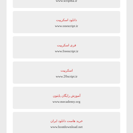
www.scriptha.ir
دانلود اسکریپت
www.onescript.ir
فری اسکریپت
www.freescript.ir
اسکریپت
www.20script.ir
آموزش رایگان پایتون
www.mecademy.org
خرید هاست دانلود ایران
www.hostdownload.net