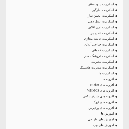
اسکریپت اپلود سنتر
اسکریپت امارگیر
اسکریپت انجمن ساز
اسکریپت ایمیل دهی
اسکریپت بازی انلاین
اسکریپت تبادل بنر
اسکریپت جامعه مجازی
اسکریپت حراجی آنلاین
اسکریپت خدماتی
اسکریپت فروشگاه ساز
اسکریپت مدیریت
اسکریپت مدیریت هاستینگ
اسکریپت ها
افزونه ها
افزونه های et-chat
افزونه های WHMCS
افزونه های شیرترانیکس
افزونه های نیوک
افزونه های وردپرس
اموزش ها
اموزش های طراحی
اموزش های وب