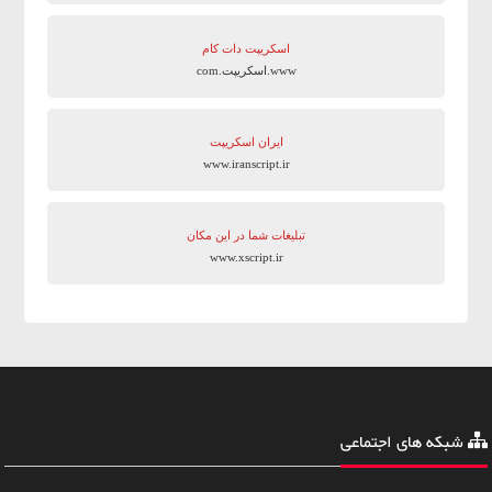
اسکریپت دات کام
www.اسکریپت.com
ایران اسکریپت
www.iranscript.ir
تبلیغات شما در این مکان
www.xscript.ir
شبکه های اجتماعی