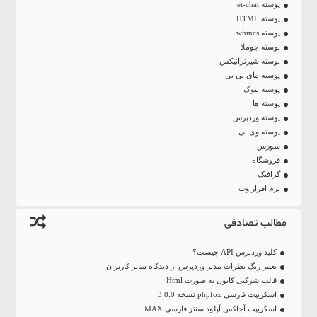
پوسته et-chat
پوسته HTML
پوسته whmcs
پوسته جوملا
پوسته شیرترانیکس
پوسته مای بی بی
پوسته نیوک
پوسته ها
پوسته وردپرس
پوسته وی بی
سورس
فروشگاه
گرافیک
نرم افزار وب
مطالب تصادفی
کلید وردپرس API چیست؟
تغییر رنگ نظرات مدیر وردپرس از دیدگاه سایر کاربران
قالب شرکتی کانون به صورت Html
اسکریپت فارسی phpfox نسخه 3.8.0
اسکریپت آجاکس آپلود سنتر فارسی MAX