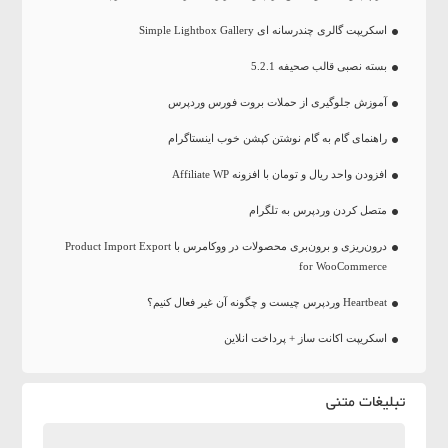
اسکریپت گالری چندرسانه ای Simple Lightbox Gallery
بسته نصبی قالب صحیفه 5.2.1
آموزش جلوگیری از حملات بروت فورس وردپرس
راهنمای گام به گام نوشتن کپشن خوب اینستاگرام
افزودن واحد ریال و تومان با افزونه Affiliate WP
متصل کردن وردپرس به تلگرام
درون‌ریزی و برون‌بری محصولات در ووکامرس با Product Import Export
for WooCommerce
Heartbeat وردپرس چیست و چگونه آن غیر فعال کنیم؟
اسکریپت اکانت ساز + پرداخت انلاین
تبلیغات متنی