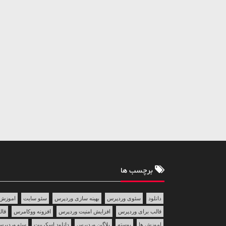
برچسب ها
دانلود
سئوی وردپرس
بهینه سازی وردپرس
سئو سایت
اموزش 
قالب برای وردپرس
افزایش امنیت وردپرس
افزونه ووکامرس
قالب 
اموزش ها
پوسته
پلاگین وردپرس
دانلود اسکریپت
سئو وردپر