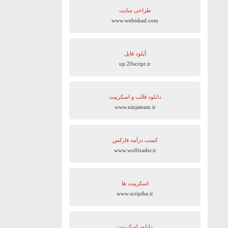
طراحی سایت
www.webishad.com
آپلود فایل
up.20script.ir
دانلود قالب و اسکریپت
www.ninjateam.ir
کسب درآمد فارکس
www.wolftrader.ir
اسکریپت ها
www.scriptha.ir
دانلود اسکریپت