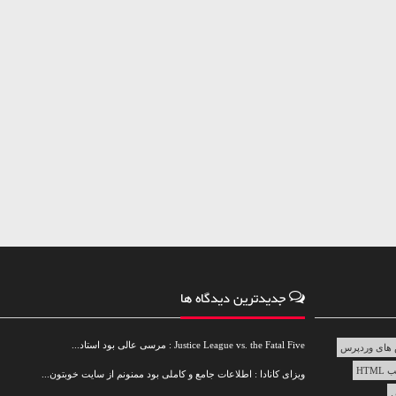
جدیدترین دیدگاه ها
Justice League vs. the Fatal Five : مرسی عالی بود استاد...
های وردپرس
HTML
ویزای کانادا : اطلاعات جامع و کاملی بود ممنونم از سایت خوبتون...
س