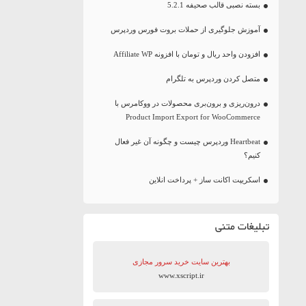
بسته نصبی قالب صحیفه 5.2.1
آموزش جلوگیری از حملات بروت فورس وردپرس
افزودن واحد ریال و تومان با افزونه Affiliate WP
متصل کردن وردپرس به تلگرام
درون‌ریزی و برون‌بری محصولات در ووکامرس با
Product Import Export for WooCommerce
Heartbeat وردپرس چیست و چگونه آن غیر فعال
کنیم؟
اسکریپت اکانت ساز + پرداخت انلاین
تبلیغات متنی
بهترین سایت‌ خرید سرور مجازی
www.xscript.ir