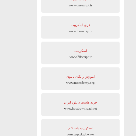
www.onescript.ir
فری اسکریپت
www.freescript.ir
اسکریپت
www.20script.ir
آموزش رایگان پایتون
www.mecademy.org
خرید هاست دانلود ایران
www.hostdownload.net
اسکریپت دات کام
www.اسکریپت.com