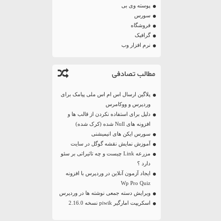
پوسته وی بی
سورس
فروشگاه
گرافیک
نرم افزار وب
مطالب تصادفی
پلاگین ارسال اس ام اس ملی پیامک برای
وردپرس و ووکامرس
دلیل برای استفاده نکردن از قالب ها و
افزونه های Null شده (کرک شده)
سورس ایکن های انیمیشنی
آموزش نمایش نقشه گوگل در سایت
مزرعه Link چیست و چه تاثیراتی بر سئو
دارد ؟
ایجاد آزمون آنلاین در وردپرس با افزونه
Wp Pro Quiz
ویرایش دسته جمعی نوشته ها در وردپرس
اسکریپت امارگیر piwik نسخه 2.16.0