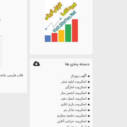
دسته بندی ها
قالب فارسی Creanly به صورت Html
آگهی رپورتاژ
اسکریپت اپلود سنتر
اسکریپت امارگیر
اسکریپت انجمن ساز
اسکریپت ایمیل دهی
اسکریپت بازی انلاین
اسکریپت تبادل بنر
اسکریپت جامعه مجازی
اسکریپت حراجی آنلاین
اسکریپت خدماتی