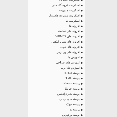
اسکریپت فروشگاه ساز
اسکریپت مدیریت
اسکریپت مدیریت هاستینگ
اسکریپت ها
افزونه ها
افزونه های et-chat
افزونه های WHMCS
افزونه های شیرترانیکس
افزونه های نیوک
افزونه های وردپرس
اموزش ها
اموزش های طراحی
اموزش های وب
پوسته et-chat
پوسته HTML
پوسته whmcs
پوسته جوملا
پوسته شیرترانیکس
پوسته مای بی بی
پوسته نیوک
پوسته ها
پوسته وردپرس