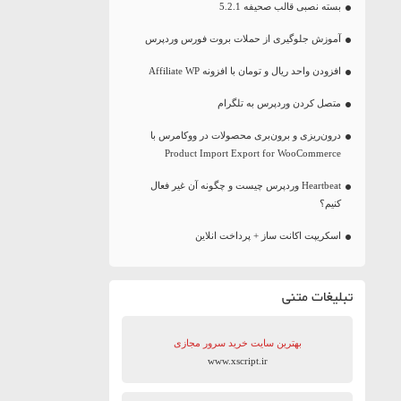
بسته نصبی قالب صحیفه 5.2.1
آموزش جلوگیری از حملات بروت فورس وردپرس
افزودن واحد ریال و تومان با افزونه Affiliate WP
متصل کردن وردپرس به تلگرام
درون‌ریزی و برون‌بری محصولات در ووکامرس با
Product Import Export for WooCommerce
Heartbeat وردپرس چیست و چگونه آن غیر فعال
کنیم؟
اسکریپت اکانت ساز + پرداخت انلاین
تبلیغات متنی
بهترین سایت‌ خرید سرور مجازی
www.xscript.ir