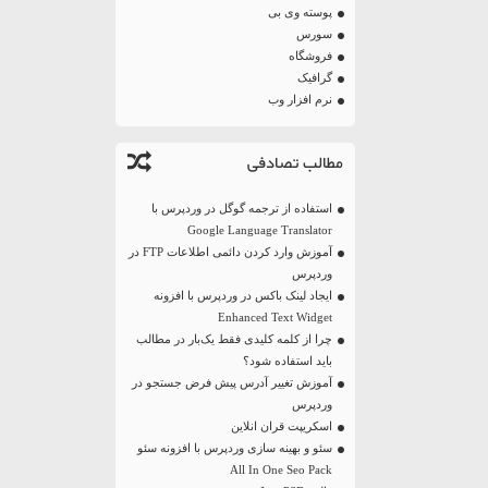
پوسته وی بی
سورس
فروشگاه
گرافیک
نرم افزار وب
مطالب تصادفی
استفاده از ترجمه گوگل در وردپرس با
Google Language Translator
آموزش وارد کردن دائمی اطلاعات FTP در
وردپرس
ایجاد لینک باکس در وردپرس با افزونه
Enhanced Text Widget
چرا از کلمه کلیدی فقط یک‌بار در مطالب
باید استفاده شود؟
آموزش تغییر آدرس پیش فرض جستجو در
وردپرس
اسکریپت قران انلاین
سئو و بهینه سازی وردپرس با افزونه سئو
All In One Seo Pack