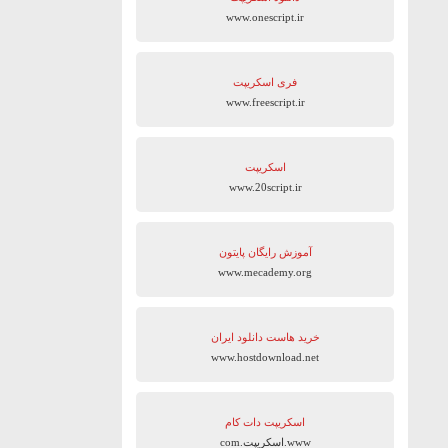
www.onescript.ir
فری اسکریپت
www.freescript.ir
اسکریپت
www.20script.ir
آموزش رایگان پایتون
www.mecademy.org
خرید هاست دانلود ایران
www.hostdownload.net
اسکریپت دات کام
www.اسکریپت.com