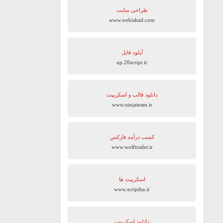
طراحی سایت
www.webishad.com
آپلود فایل
up.20script.ir
دانلود قالب و اسکریپت
www.ninjateam.ir
کسب درآمد فارکس
www.wolftrader.ir
اسکریپت ها
www.scriptha.ir
دانلود اسکریپت