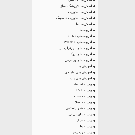
اسکریپت فروشگاه ساز
اسکریپت مدیریت
اسکریپت مدیریت هاستینگ
اسکریپت ها
افزونه ها
افزونه های et-chat
افزونه های WHMCS
افزونه های شیرترانیکس
افزونه های نیوک
افزونه های وردپرس
اموزش ها
اموزش های طراحی
اموزش های وب
پوسته et-chat
پوسته HTML
پوسته whmcs
پوسته جوملا
پوسته شیرترانیکس
پوسته مای بی بی
پوسته نیوک
پوسته ها
پوسته وردپرس