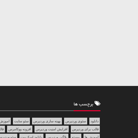
برچسب ها
دانلود
سئوی وردپرس
بهینه سازی وردپرس
سئو سایت
اموزش 
قالب برای وردپرس
افزایش امنیت وردپرس
افزونه ووکامرس
قالب 
اموزش ها
پوسته
پلاگین وردپرس
دانلود اسکریپت
سئو وردپر