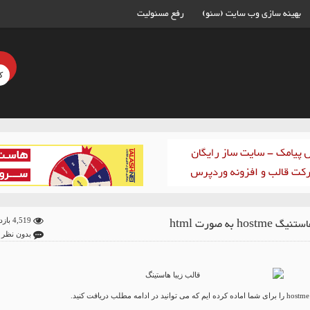
بهینه سازی وب سایت (سئو)
رفع مسئولیت
hostm به صورت html
4,519 بازدید
بدون نظر
.