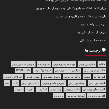
Justice League vs. the Fatal Five : مرسی عالی بود استاد...
ویزای کانادا : اطلاعات جامع و کاملی بود ممنونم از سایت خوبتون...
لیان استور : مطلب مفید و کاربردی بود ممنونم...
نمره برتر : واقعا ممنونم...
شریف بار : بسیار عالی بود...
hamanweb : بسیار عالی...
برچسب ها
دانلود
سئوی وردپرس
بهینه سازی وردپرس
سئو سایت
اموزش های وردپرس
قالب برای وردپرس
افزایش امنیت وردپرس
افزونه ووکامرس
قالب HTML
اموزش ها
پوسته
پلاگین وردپرس
دانلود اسکریپت
سئو وردپرس
کد های وردپرس
امنیت وردپرس
پوسته وردپرس
آموزش های وردپرس
کدهای وردپرس
قالب
سئو
افزونه های وردپرس
قالب وردپرس
ووکامرس
اسکریپت
افزونه
آموزش
افزونه وردپرس
آموزش وردپرس
وردپرس