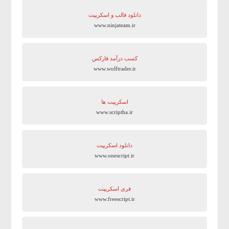
دانلود قالب و اسکریپت
www.ninjateam.ir
کسب درآمد فارکس
www.wolftrader.ir
اسکریپت ها
www.scriptha.ir
دانلود اسکریپت
www.onescript.ir
فری اسکریپت
www.freescript.ir