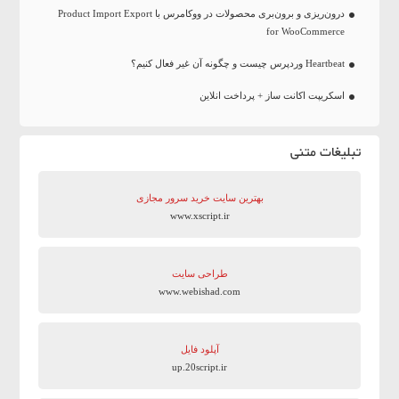
درون‌ریزی و برون‌بری محصولات در ووکامرس با Product Import Export
for WooCommerce
Heartbeat وردپرس چیست و چگونه آن غیر فعال کنیم؟
اسکریپت اکانت ساز + پرداخت انلاین
تبلیغات متنی
بهترین سایت‌ خرید سرور مجازی
www.xscript.ir
طراحی سایت
www.webishad.com
آپلود فایل
up.20script.ir