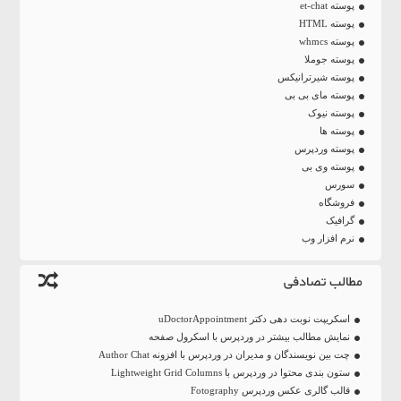
پوسته et-chat
پوسته HTML
پوسته whmcs
پوسته جوملا
پوسته شیرترانیکس
پوسته مای بی بی
پوسته نیوک
پوسته ها
پوسته وردپرس
پوسته وی بی
سورس
فروشگاه
گرافیک
نرم افزار وب
مطالب تصادفی
اسکریپت نوبت دهی دکتر uDoctorAppointment
نمایش مطالب بیشتر در وردپرس با اسکرول صفحه
چت بین نویسندگان و مدیران در وردپرس با افزونه Author Chat
ستون بندی محتوا در وردپرس با Lightweight Grid Columns
قالب گالری عکس وردپرس Fotography