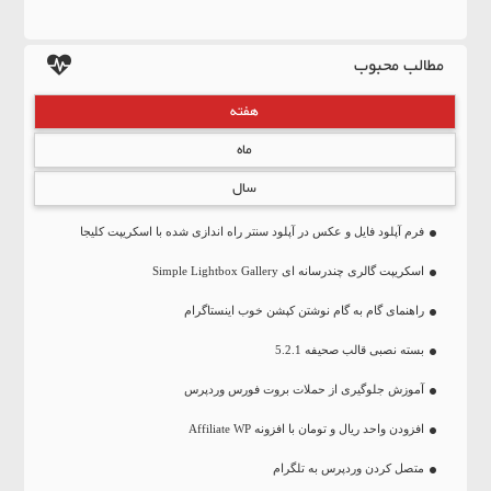
مطالب محبوب
هفته
ماه
سال
فرم آپلود فایل و عکس در آپلود سنتر راه اندازی شده با اسکریپت کلیجا
اسکریپت گالری چندرسانه ای Simple Lightbox Gallery
راهنمای گام به گام نوشتن کپشن خوب اینستاگرام
بسته نصبی قالب صحیفه 5.2.1
آموزش جلوگیری از حملات بروت فورس وردپرس
افزودن واحد ریال و تومان با افزونه Affiliate WP
متصل کردن وردپرس به تلگرام