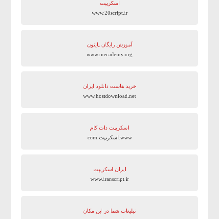
اسکریپت
www.20script.ir
آموزش رایگان پایتون
www.mecademy.org
خرید هاست دانلود ایران
www.hostdownload.net
اسکریپت دات کام
www.اسکریپت.com
ایران اسکریپت
www.iranscript.ir
تبلیغات شما در این مکان