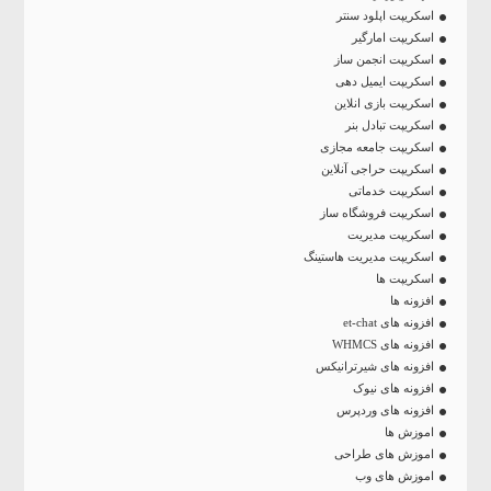
اسکریپت اپلود سنتر
اسکریپت امارگیر
اسکریپت انجمن ساز
اسکریپت ایمیل دهی
اسکریپت بازی انلاین
اسکریپت تبادل بنر
اسکریپت جامعه مجازی
اسکریپت حراجی آنلاین
اسکریپت خدماتی
اسکریپت فروشگاه ساز
اسکریپت مدیریت
اسکریپت مدیریت هاستینگ
اسکریپت ها
افزونه ها
افزونه های et-chat
افزونه های WHMCS
افزونه های شیرترانیکس
افزونه های نیوک
افزونه های وردپرس
اموزش ها
اموزش های طراحی
اموزش های وب