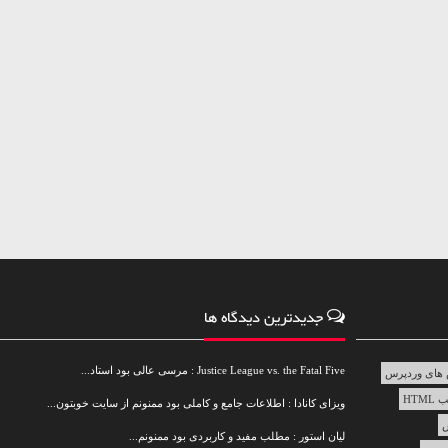
جدیدترین دیدگاه ها
Justice League vs. the Fatal Five : مرسی عالی بود استاد...
های وردپرس
HTML
ویزای کانادا : اطلاعات جامع و کاملی بود ممنونم از سایت خوبتون...
س
لیان استور : مطلب مفید و کاربردی بود ممنونم...