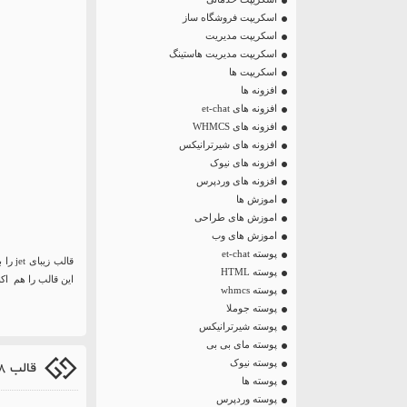
اسکریپت فروشگاه ساز
اسکریپت مدیریت
اسکریپت مدیریت هاستینگ
اسکریپت ها
افزونه ها
افزونه های et-chat
افزونه های WHMCS
افزونه های شیرترانیکس
افزونه های نیوک
افزونه های وردپرس
اموزش ها
اموزش های طراحی
اموزش های وب
پوسته et-chat
قالب
پوسته HTML
این قالب را هم اک
پوسته whmcs
پوسته جوملا
پوسته شیرترانیکس
پوسته مای بی بی
قالب 98 برای freer
پوسته نیوک
پوسته ها
پوسته وردپرس