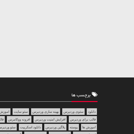
برچسب ها
دانلود
سئوی وردپرس
بهینه سازی وردپرس
سئو سایت
اموزش 
قالب برای وردپرس
افزایش امنیت وردپرس
افزونه ووکامرس
قالب 
اموزش ها
پوسته
پلاگین وردپرس
دانلود اسکریپت
سئو وردپر