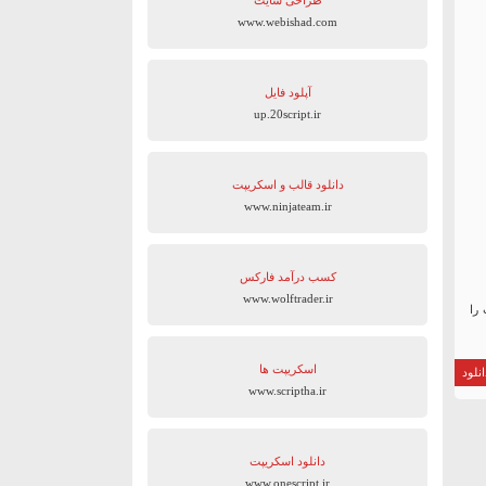
طراحی سایت
www.webishad.com
آپلود فایل
up.20script.ir
دانلود قالب و اسکریپت
www.ninjateam.ir
کسب درآمد فارکس
www.wolftrader.ir
 را
اسکریپت ها
نلود
www.scriptha.ir
دانلود اسکریپت
www.onescript.ir