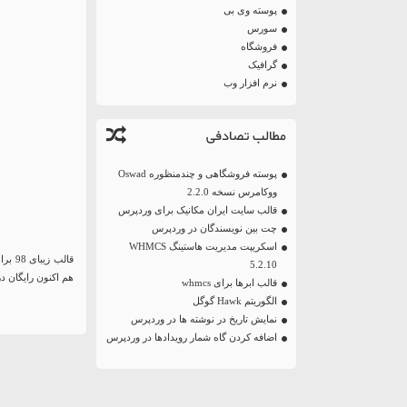
پوسته وی بی
سورس
فروشگاه
گرافیک
نرم افزار وب
مطالب تصادفی
پوسته فروشگاهی و چندمنظوره Oswad
ووکامرس نسخه 2.2.0
قالب سایت ایران مکانیک برای وردپرس
چت بین نویسندگان در وردپرس
اسکریپت مدیریت هاستینگ WHMCS
5.2.10
هم اکنون رایگان در
قالب ابرها برای whmcs
الگوریتم Hawk گوگل
نمایش تاریخ در نوشته ها در وردپرس
اضافه کردن گاه شمار رویدادها در وردپرس