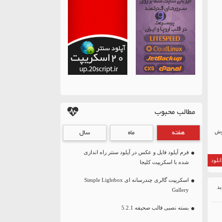
مطالب محبوب
هفته
ماه
سال
 فروش
فرم آپلود فایل و عکس در آپلود سنتر راه اندازی
نلود
شده با اسکریپت کلیجا
اسکریپت گالری چندرسانه ای Simple Lightbox
Gallery
بسته نصبی قالب صحیفه 5.2.1