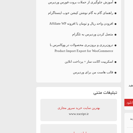
آموزش جلوگیری از حملات بروت فورس وردپرس
راهنمای گام به گام نوشتن کپشن خوب اینستاگرام
افزودن واحد ریال و تومان با افزونه Affiliate WP
متصل کردن وردپرس به تلگرام
درون‌ریزی و برون‌بری محصولات در ووکامرس با
Product Import Export for WooCommerce
اسکریپت اکانت ساز + پرداخت انلاین
قالب هاست من برای وردپرس
هید
تبلیغات متنی
نلود
بهترین سایت‌ خرید سرور مجازی
www.xscript.ir