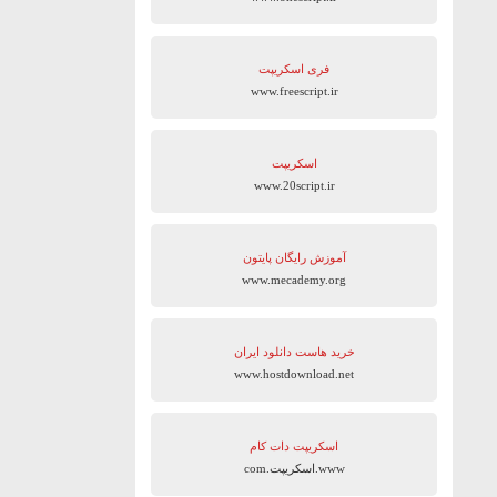
فری اسکریپت
www.freescript.ir
اسکریپت
www.20script.ir
آموزش رایگان پایتون
www.mecademy.org
خرید هاست دانلود ایران
www.hostdownload.net
اسکریپت دات کام
www.اسکریپت.com