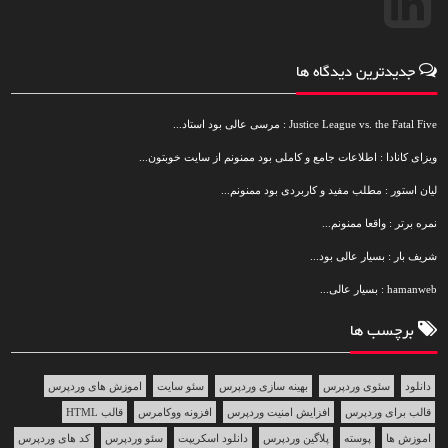
جدیدترین دیدگاه ها
Justice League vs. the Fatal Five : مرسی عالی بود استاد...
ویزای کانادا : اطلاعات جامع و کاملی بود ممنونم از سایت خوبتون...
لیان استور : مطلب مفید و کاربردی بود ممنونم...
نمره برتر : واقعا ممنونم...
شریف بار : بسیار عالی بود...
hamanweb : بسیار عالی...
برچسب ها
دانلود
سئوی وردپرس
بهینه سازی وردپرس
سئو سایت
اموزش های وردپرس
قالب برای وردپرس
افزایش امنیت وردپرس
افزونه ووکامرس
قالب HTML
اموزش ها
پوسته
پلاگین وردپرس
دانلود اسکریپت
سئو وردپرس
کد های وردپرس