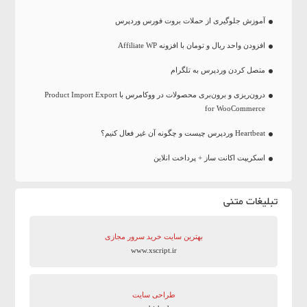
آموزش جلوگیری از حملات بروت فورس وردپرس
افزودن واحد ریال و تومان با افزونه Affiliate WP
متصل کردن وردپرس به تلگرام
درون‌ریزی و برون‌بری محصولات در ووکامرس با Product Import Export
for WooCommerce
Heartbeat وردپرس چیست و چگونه آن غیر فعال کنیم؟
اسکریپت اکانت ساز + پرداخت انلاین
تبلیغات متنی
بهترین سایت‌ خرید سرور مجازی
www.xscript.ir
طراحی سایت