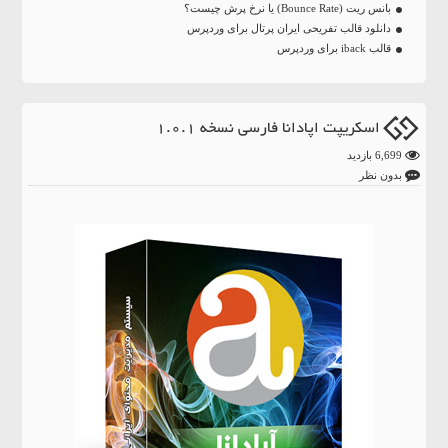
بانس ریت (Bounce Rate) یا نرخ پرش چیست؟
دانلود قالب تفریحی ایران پرتال برای وردپرس
قالب iback برای وردپرس
اسکریپت اپادانا فارسی نسخه 1.0.1
6,699 بازدید
بدون نظر