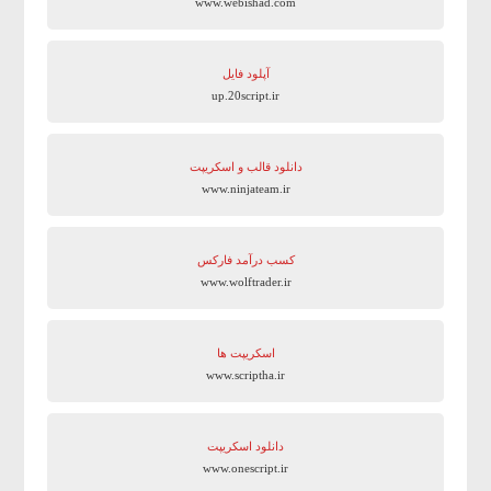
www.webishad.com
آپلود فایل
up.20script.ir
دانلود قالب و اسکریپت
www.ninjateam.ir
کسب درآمد فارکس
www.wolftrader.ir
اسکریپت ها
www.scriptha.ir
دانلود اسکریپت
www.onescript.ir