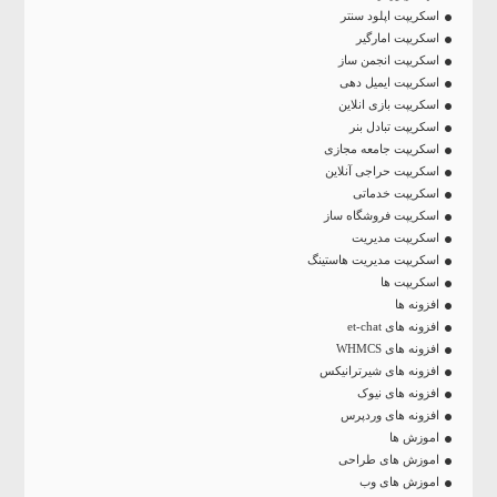
اسکریپت اپلود سنتر
اسکریپت امارگیر
اسکریپت انجمن ساز
اسکریپت ایمیل دهی
اسکریپت بازی انلاین
اسکریپت تبادل بنر
اسکریپت جامعه مجازی
اسکریپت حراجی آنلاین
اسکریپت خدماتی
اسکریپت فروشگاه ساز
اسکریپت مدیریت
اسکریپت مدیریت هاستینگ
اسکریپت ها
افزونه ها
افزونه های et-chat
افزونه های WHMCS
افزونه های شیرترانیکس
افزونه های نیوک
افزونه های وردپرس
اموزش ها
اموزش های طراحی
اموزش های وب