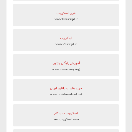
فری اسکریپت
www.freescript.ir
اسکریپت
www.20script.ir
آموزش رایگان پایتون
www.mecademy.org
خرید هاست دانلود ایران
www.hostdownload.net
اسکریپت دات کام
www.اسکریپت.com