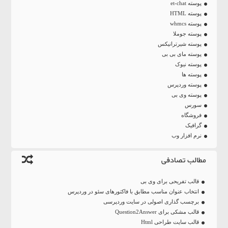
پوسته et-chat
پوسته HTML
پوسته whmcs
پوسته جوملا
پوسته شیرترانیکس
پوسته مای بی بی
پوسته نیوک
پوسته ها
پوسته وردپرس
پوسته وی بی
سورس
فروشگاه
گرافیک
نرم افزار وب
مطالب تصادفی
قالب تفریحی برای وی بی
انتخاب عنوان مناسب مطابق با فاکتورهای سئو در وردپرس
برچسب گذاری اصولی در سایت وردپرسی
قالب مشکی برای Question2Answer
قالب سایت طراحی Html