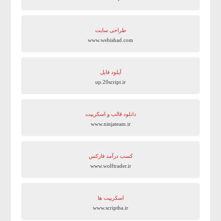
طراحی سایت
www.webishad.com
آپلود فایل
up.20script.ir
دانلود قالب و اسکریپت
www.ninjateam.ir
کسب درآمد فارکس
www.wolftrader.ir
اسکریپت ها
www.scriptha.ir