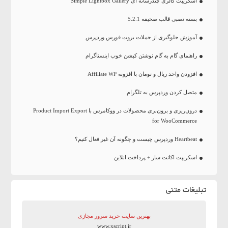
اسکریپت گالری چندرسانه ای Simple Lightbox Gallery
بسته نصبی قالب صحیفه 5.2.1
آموزش جلوگیری از حملات بروت فورس وردپرس
راهنمای گام به گام نوشتن کپشن خوب اینستاگرام
افزودن واحد ریال و تومان با افزونه Affiliate WP
متصل کردن وردپرس به تلگرام
درون‌ریزی و برون‌بری محصولات در ووکامرس با Product Import Export
for WooCommerce
Heartbeat وردپرس چیست و چگونه آن غیر فعال کنیم؟
اسکریپت اکانت ساز + پرداخت انلاین
تبلیغات متنی
بهترین سایت‌ خرید سرور مجازی
www.xscript.ir