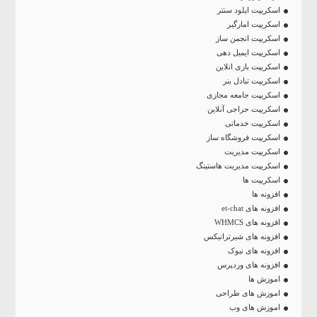
اسکریپت اپلود سنتر
اسکریپت امارگیر
اسکریپت انجمن ساز
اسکریپت ایمیل دهی
اسکریپت بازی انلاین
اسکریپت تبادل بنر
اسکریپت جامعه مجازی
اسکریپت حراجی آنلاین
اسکریپت خدماتی
اسکریپت فروشگاه ساز
اسکریپت مدیریت
اسکریپت مدیریت هاستینگ
اسکریپت ها
افزونه ها
افزونه های et-chat
افزونه های WHMCS
افزونه های شیرترانیکس
افزونه های نیوک
افزونه های وردپرس
اموزش ها
اموزش های طراحی
اموزش های وب