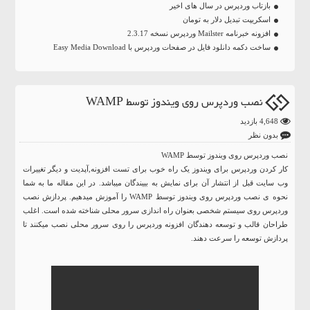
بازتاب وردپرس در سال های اخیر
اسکریپت تبدیل دلار به تومان
افزونه خبرنامه Mailster وردپرس نسخه 2.3.17
ساخت دکمه دانلود فایل در صفحات وردپرس با Easy Media Download
نصب وردپرس روی ویندوز توسط WAMP
4,648 بازدید
بدون نظر
نصب وردپرس روی ویندوز توسط WAMP
کار کردن وردپرس برای ویندوز یک راه خوب برای تست افزونه,آپدیت و دیگر تغییرات
وب سایت قبل از انتشار آن برای نمایش به بییندگان میباشد. در این مقاله ما به شما
نحوه ی نصب وردپرس روی ویندوز توسط WAMP را آموزش میدهیم. پردازش نصب
وردپرس روی سیستم شخصی بعنوان راه اندازی سرور محلی شناخته شده است. اغلب
طراحان قالب و توسعه دهندگان افزونه وردپرس را روی سرور محلی نصب میکنند تا
پردازش توسعه را سرعت دهند.