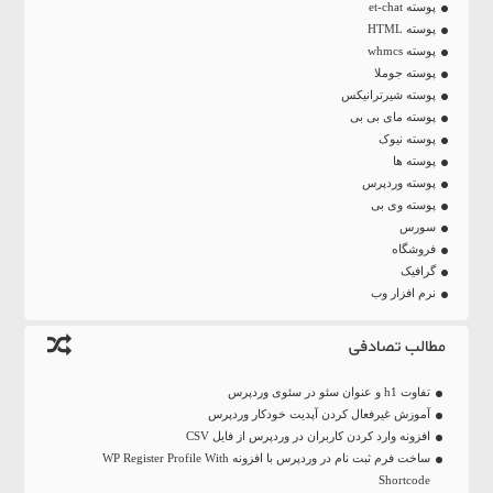
پوسته et-chat
پوسته HTML
پوسته whmcs
پوسته جوملا
پوسته شیرترانیکس
پوسته مای بی بی
پوسته نیوک
پوسته ها
پوسته وردپرس
پوسته وی بی
سورس
فروشگاه
گرافیک
نرم افزار وب
مطالب تصادفی
تفاوت h1 و عنوان سئو در سئوی وردپرس
آموزش غیرفعال کردن آپدیت خودکار وردپرس
افزونه وارد کردن کاربران در وردپرس از فایل CSV
ساخت فرم ثبت نام در وردپرس با افزونه WP Register Profile With
Shortcode