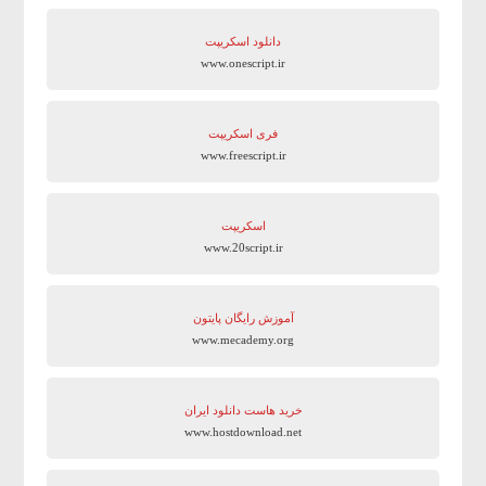
دانلود اسکریپت
www.onescript.ir
فری اسکریپت
www.freescript.ir
اسکریپت
www.20script.ir
آموزش رایگان پایتون
www.mecademy.org
خرید هاست دانلود ایران
www.hostdownload.net