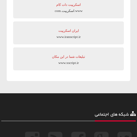
اسکریپت دات کام
www.اسکریپت.com
ایران اسکریپت
www.iranscript.ir
تبلیغات شما در این مکان
www.xscript.ir
شبکه های اجتماعی