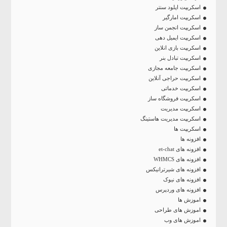
اسکریپت اپلود سنتر
اسکریپت امارگیر
اسکریپت انجمن ساز
اسکریپت ایمیل دهی
اسکریپت بازی انلاین
اسکریپت تبادل بنر
اسکریپت جامعه مجازی
اسکریپت حراجی آنلاین
اسکریپت خدماتی
اسکریپت فروشگاه ساز
اسکریپت مدیریت
اسکریپت مدیریت هاستینگ
اسکریپت ها
افزونه ها
افزونه های et-chat
افزونه های WHMCS
افزونه های شیرترانیکس
افزونه های نیوک
افزونه های وردپرس
اموزش ها
اموزش های طراحی
اموزش های وب