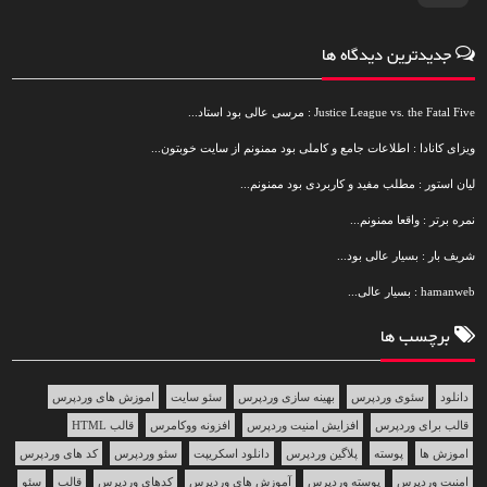
جدیدترین دیدگاه ها
Justice League vs. the Fatal Five : مرسی عالی بود استاد...
ویزای کانادا : اطلاعات جامع و کاملی بود ممنونم از سایت خوبتون...
لیان استور : مطلب مفید و کاربردی بود ممنونم...
نمره برتر : واقعا ممنونم...
شریف بار : بسیار عالی بود...
hamanweb : بسیار عالی...
برچسب ها
دانلود
سئوی وردپرس
بهینه سازی وردپرس
سئو سایت
اموزش های وردپرس
قالب برای وردپرس
افزایش امنیت وردپرس
افزونه ووکامرس
قالب HTML
اموزش ها
پوسته
پلاگین وردپرس
دانلود اسکریپت
سئو وردپرس
کد های وردپرس
امنیت وردپرس
پوسته وردپرس
آموزش های وردپرس
کدهای وردپرس
قالب
سئو