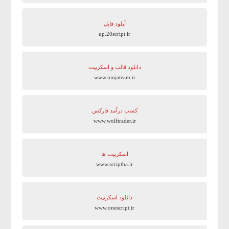
آپلود فایل
up.20script.ir
دانلود قالب و اسکریپت
www.ninjateam.ir
کسب درآمد فارکس
www.wolftrader.ir
اسکریپت ها
www.scriptha.ir
دانلود اسکریپت
www.onescript.ir