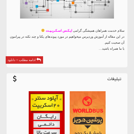
سلام خدمت همراهان همیشگی گرامی
ایـکـس اسـکـریـپـت
در این مقاله از آموزش وردپرس میخواهیم در مورد پیوندهای یکتا و چند نکته در پیرامون
آن صحبت کنیم.
با ما همراه باشید…
ادامه مطلب + دانلود
تبلیغات