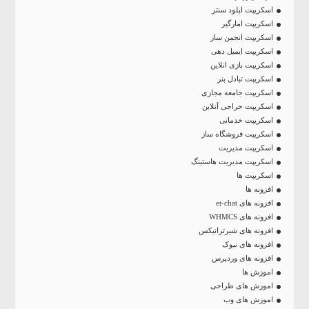
اسکریپت اپلود سنتر
اسکریپت امارگیر
اسکریپت انجمن ساز
اسکریپت ایمیل دهی
اسکریپت بازی انلاین
اسکریپت تبادل بنر
اسکریپت جامعه مجازی
اسکریپت حراجی آنلاین
اسکریپت خدماتی
اسکریپت فروشگاه ساز
اسکریپت مدیریت
اسکریپت مدیریت هاستینگ
اسکریپت ها
افزونه ها
افزونه های et-chat
افزونه های WHMCS
افزونه های شیرترانیکس
افزونه های نیوک
افزونه های وردپرس
اموزش ها
اموزش های طراحی
اموزش های وب