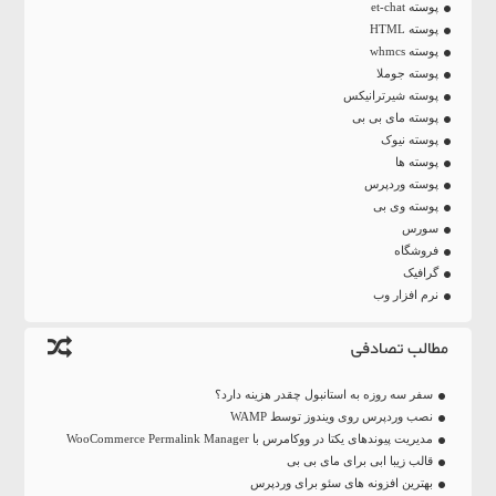
پوسته et-chat
پوسته HTML
پوسته whmcs
پوسته جوملا
پوسته شیرترانیکس
پوسته مای بی بی
پوسته نیوک
پوسته ها
پوسته وردپرس
پوسته وی بی
سورس
فروشگاه
گرافیک
نرم افزار وب
مطالب تصادفی
سفر سه روزه به استانبول چقدر هزینه دارد؟
نصب وردپرس روی ویندوز توسط WAMP
مدیریت پیوندهای یکتا در ووکامرس با WooCommerce Permalink Manager
قالب زیبا ابی برای مای بی بی
بهترین افزونه های سئو برای وردپرس