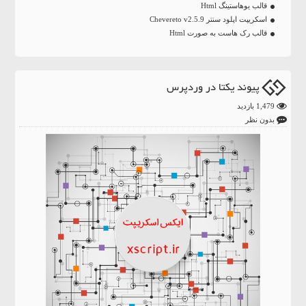
قالب یوهاستینگ Html
اسکریپت اپلود سنتر Chevereto v2.5.9
قالب رک هاست به صورت Html
پیوند یکتا در وردپرس
1,479 بازدید
بدون نظر