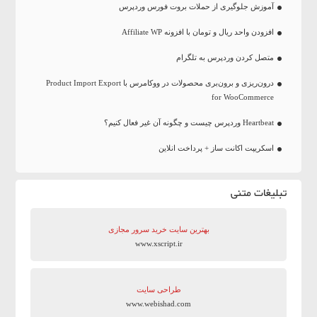
آموزش جلوگیری از حملات بروت فورس وردپرس
افزودن واحد ریال و تومان با افزونه Affiliate WP
متصل کردن وردپرس به تلگرام
درون‌ریزی و برون‌بری محصولات در ووکامرس با Product Import Export
for WooCommerce
Heartbeat وردپرس چیست و چگونه آن غیر فعال کنیم؟
اسکریپت اکانت ساز + پرداخت انلاین
تبلیغات متنی
بهترین سایت‌ خرید سرور مجازی
www.xscript.ir
طراحی سایت
www.webishad.com