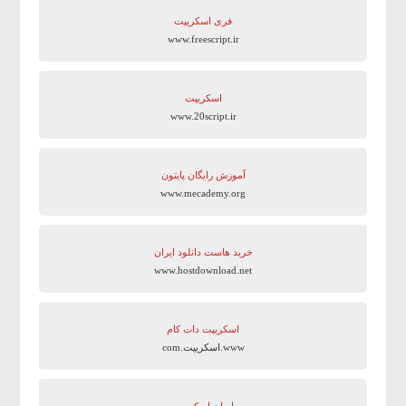
فری اسکریپت
www.freescript.ir
اسکریپت
www.20script.ir
آموزش رایگان پایتون
www.mecademy.org
خرید هاست دانلود ایران
www.hostdownload.net
اسکریپت دات کام
www.اسکریپت.com
ایران اسکریپت