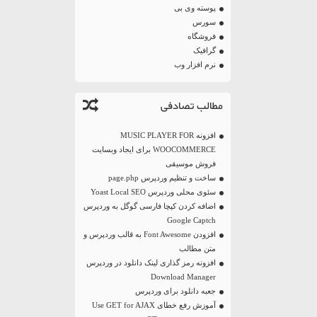
پوسته وی بی
سورس
فروشگاه
گرافیک
نرم افزار وب
مطالب تصادفی
افزونه MUSIC PLAYER FOR
WOOCOMMERCE برای ایجاد وبسایت
فروش موسیقی
ساخت و تنظیم وردپرس page.php
سئوی محلی وردپرس Yoast Local SEO
اضافه کردن کپچا فارسی گوگل به وردپرس
Google Captch
افزودن Font Awesome به قالب وردپرس و
متن مطالب
افزونه رمز گذاری لینک دانلود در وردپرس
Download Manager
جعبه دانلود برای وردپرس
آموزش رفع خطای Use GET for AJAX