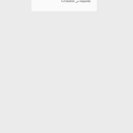
requests در GTmetrix