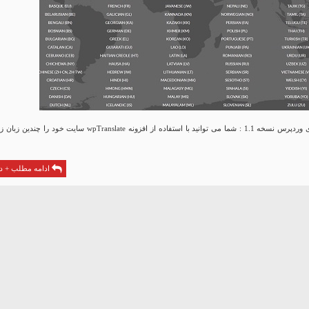
افزونه مترجم برای وردپرس نسخه 1.1 : شما می توانید با استفاده از افزونه wpTranslate سایت خود را چندی
ادامه مطلب + دا