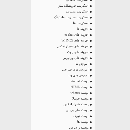
اسکریپت فروشگاه ساز
اسکریپت مدیریت
اسکریپت مدیریت هاستینگ
اسکریپت ها
افزونه ها
افزونه های et-chat
افزونه های WHMCS
افزونه های شیرترانیکس
افزونه های نیوک
افزونه های وردپرس
اموزش ها
اموزش های طراحی
اموزش های وب
پوسته et-chat
پوسته HTML
پوسته whmcs
پوسته جوملا
پوسته شیرترانیکس
پوسته مای بی بی
پوسته نیوک
پوسته ها
پوسته وردپرس