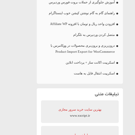
آموزش جلوگیری از حملات بروت فورس وردپرس
راهنمای گام به گام نوشتن کپشن خوب اینستاگرام
افزودن واحد ریال و تومان با افزونه Affiliate WP
متصل کردن وردپرس به تلگرام
درون‌ریزی و برون‌بری محصولات در ووکامرس با
Product Import Export for WooCommerce
اسکریپت اکانت ساز + پرداخت انلاین
اسکریپت انتقال فایل به هاست
تبلیغات متنی
بهترین سایت‌ خرید سرور مجازی
www.xscript.ir