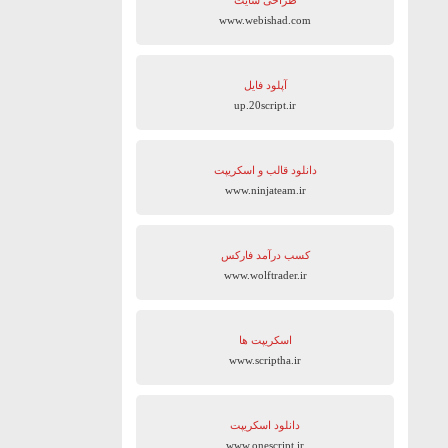
طراحی سایت
www.webishad.com
آپلود فایل
up.20script.ir
دانلود قالب و اسکریپت
www.ninjateam.ir
کسب درآمد فارکس
www.wolftrader.ir
اسکریپت ها
www.scriptha.ir
دانلود اسکریپت
www.onescript.ir