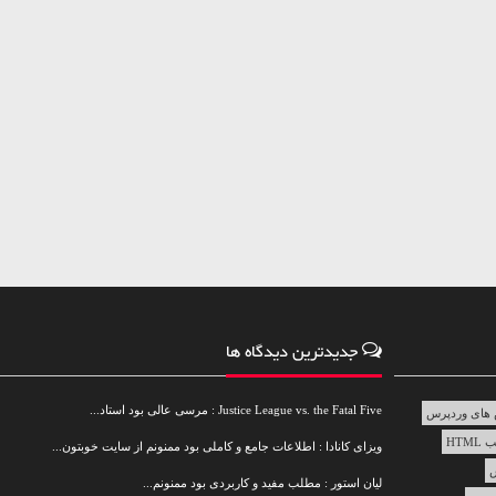
جدیدترین دیدگاه ها
Justice League vs. the Fatal Five : مرسی عالی بود استاد...
های وردپرس
HTML
ویزای کانادا : اطلاعات جامع و کاملی بود ممنونم از سایت خوبتون...
س
لیان استور : مطلب مفید و کاربردی بود ممنونم...