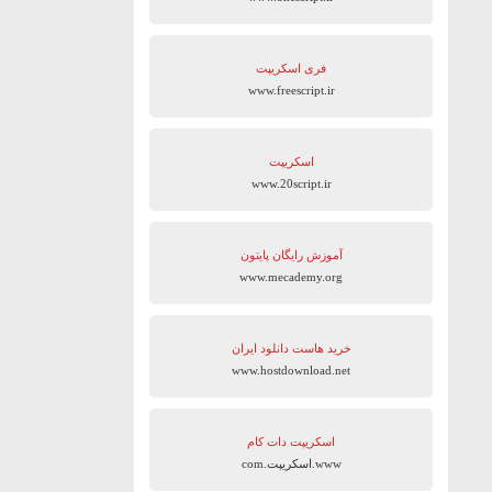
فری اسکریپت
www.freescript.ir
اسکریپت
www.20script.ir
آموزش رایگان پایتون
www.mecademy.org
خرید هاست دانلود ایران
www.hostdownload.net
اسکریپت دات کام
www.اسکریپت.com