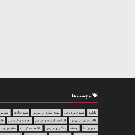
برچسب ها
دانلود
سئوی وردپرس
بهینه سازی وردپرس
سئو سایت
اموزش 
قالب برای وردپرس
افزایش امنیت وردپرس
افزونه ووکامرس
قالب 
اموزش ها
پوسته
پلاگین وردپرس
دانلود اسکریپت
سئو وردپر