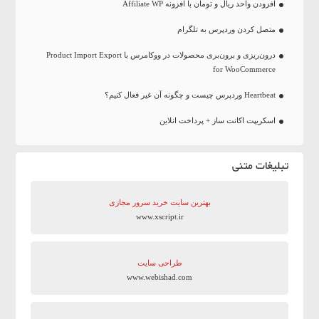
افزودن واحد ریال و تومان با افزونه Affiliate WP
متصل کردن وردپرس به تلگرام
درون‌ریزی و برون‌بری محصولات در ووکامرس با Product Import Export
for WooCommerce
Heartbeat وردپرس چیست و چگونه آن غیر فعال کنیم؟
اسکریپت اکانت ساز + پرداخت انلاین
تبلیغات متنی
بهترین سایت‌ خرید سرور مجازی
www.xscript.ir
طراحی سایت
www.webishad.com