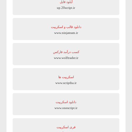
آپلود فایل
up.20script.ir
دانلود قالب و اسکریپت
www.ninjateam.ir
کسب درآمد فارکس
www.wolftrader.ir
اسکریپت ها
www.scriptha.ir
دانلود اسکریپت
www.onescript.ir
فری اسکریپت