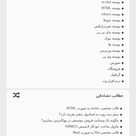
پوسته et-chat
پوسته HTML
پوسته whmcs
پوسته جوملا
پوسته شیرترانیکس
پوسته مای بی بی
پوسته نیوک
پوسته ها
پوسته وردپرس
پوسته وی بی
سورس
فروشگاه
گرافیک
نرم افزار وب
مطالب تصادفی
قالب شخصی syntac به صورت HTML
سفر سه روزه به استانبول چقدر هزینه دارد؟
چگونه یک وبسایت فروش موسیقی در ووکامرس بسازیم؟
ماژول ساخت خودکار لایسنس WHMCS
قالب شخصی Flat به صورت Html