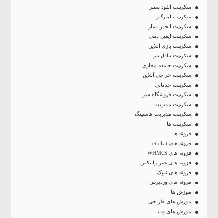
اسکریپت اپلود سنتر
اسکریپت امارگیر
اسکریپت انجمن ساز
اسکریپت ایمیل دهی
اسکریپت بازی انلاین
اسکریپت تبادل بنر
اسکریپت جامعه مجازی
اسکریپت حراجی آنلاین
اسکریپت خدماتی
اسکریپت فروشگاه ساز
اسکریپت مدیریت
اسکریپت مدیریت هاستینگ
اسکریپت ها
افزونه ها
افزونه های et-chat
افزونه های WHMCS
افزونه های شیرترانیکس
افزونه های نیوک
افزونه های وردپرس
اموزش ها
اموزش های طراحی
اموزش های وب