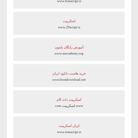
www.freescript.ir
اسکریپت
www.20script.ir
آموزش رایگان پایتون
www.mecademy.org
خرید هاست دانلود ایران
www.hostdownload.net
اسکریپت دات کام
www.اسکریپت.com
ایران اسکریپت
www.iranscript.ir