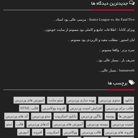
جدیدترین دیدگاه ها
Justice League vs. the Fatal Five : مرسی عالی بود استاد...
ویزای کانادا : اطلاعات جامع و کاملی بود ممنونم از سایت خوبتون...
لیان استور : مطلب مفید و کاربردی بود ممنونم...
نمره برتر : واقعا ممنونم...
شریف بار : بسیار عالی بود...
hamanweb : بسیار عالی...
برچسب ها
دانلود
سئوی وردپرس
بهینه سازی وردپرس
سئو سایت
اموزش های وردپرس
قالب برای وردپرس
افزایش امنیت وردپرس
افزونه ووکامرس
قالب HTML
اموزش ها
پوسته
پلاگین وردپرس
دانلود اسکریپت
سئو وردپرس
کد های وردپرس
امنیت وردپرس
پوسته وردپرس
آموزش های وردپرس
کدهای وردپرس
قالب
سئو
افزونه های وردپرس
قالب وردپرس
ووکامرس
اسکریپت
افزونه
آموزش