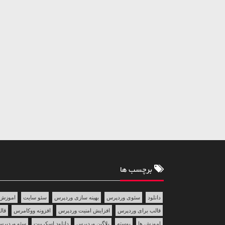
برچسب ها
دانلود
سئوی وردپرس
بهینه سازی وردپرس
سئو سایت
اموزش 
قالب برای وردپرس
افزایش امنیت وردپرس
افزونه ووکامرس
قالب 
اموزش ها
پوسته
پلاگین وردپرس
دانلود اسکریپت
سئو وردپر