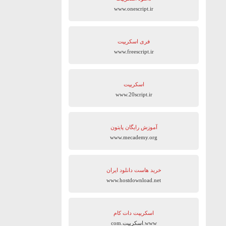
www.onescript.ir
فری اسکریپت
www.freescript.ir
اسکریپت
www.20script.ir
آموزش رایگان پایتون
www.mecademy.org
خرید هاست دانلود ایران
www.hostdownload.net
اسکریپت دات کام
www.اسکریپت.com