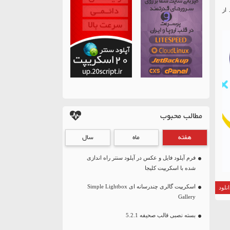
د از
مطالب محبوب
هفته
ماه
سال
فرم آپلود فایل و عکس در آپلود سنتر راه اندازی
شده با اسکریپت کلیجا
اسکریپت گالری چندرسانه ای Simple Lightbox
نلود
Gallery
بسته نصبی قالب صحیفه 5.2.1