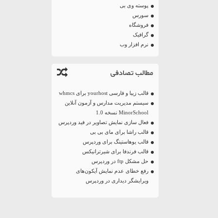
پوسته وی بی
سورس
فروشگاه
گرافیک
نرم افزار وب
مطالب تصادفی
قالب زیبا و فارسی yourhost برای whmcs
سیستم مدیریت مدارس و آزمون آنلاین
MinorSchool نسخه 1.0
فعال سازی نمایش تصاویر در فید وردپرس
قالب راشا برای مای بی بی
قالب یوهاستینگ برای وردپرس
قالب فرندفا برای شیرترانیکس
حل مشکل ftp در وردپرس
رفع خطای عدم نمایش آیکون‌های
ویرایشگر دیداری در وردپرس