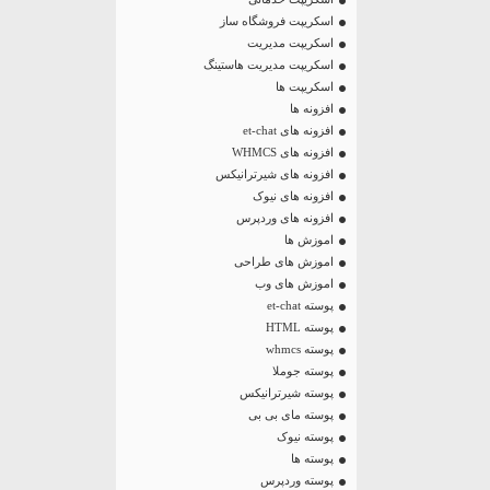
اسکریپت فروشگاه ساز
اسکریپت مدیریت
اسکریپت مدیریت هاستینگ
اسکریپت ها
افزونه ها
افزونه های et-chat
افزونه های WHMCS
افزونه های شیرترانیکس
افزونه های نیوک
افزونه های وردپرس
اموزش ها
اموزش های طراحی
اموزش های وب
پوسته et-chat
پوسته HTML
پوسته whmcs
پوسته جوملا
پوسته شیرترانیکس
پوسته مای بی بی
پوسته نیوک
پوسته ها
پوسته وردپرس