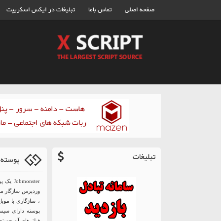
صفحه اصلی
تماس باما
تبلیغات در ایکس اسکریپت
تبلیغات
پوسته کاریابی
onster
وردپرس سازگار می 
، سازگاری با موبا
پوسته دارای سیست
فیلترهای آن جستجو