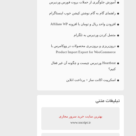
آموزش جلوگیری از حملات بروت فورس وردپرس
راهنمای گام به گام نوشتن کپشن خوب اینستاگرام
افزودن واحد ریال و تومان با افزونه Affiliate WP
متصل کردن وردپرس به تلگرام
درون‌ریزی و برون‌بری محصولات در ووکامرس با
Product Import Export for WooCommerce
Heartbeat وردپرس چیست و چگونه آن غیر فعال
کنیم؟
اسکریپت اکانت ساز + پرداخت انلاین
تبلیغات متنی
بهترین سایت‌ خرید سرور مجازی
www.xscript.ir