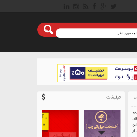
تبلیغات
سخه
ان
ین
از