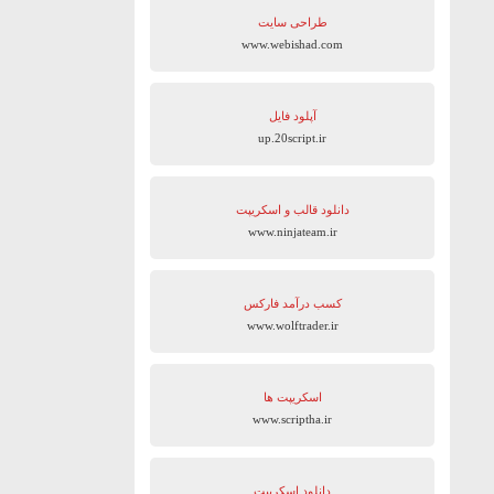
طراحی سایت
www.webishad.com
آپلود فایل
up.20script.ir
دانلود قالب و اسکریپت
www.ninjateam.ir
کسب درآمد فارکس
www.wolftrader.ir
اسکریپت ها
www.scriptha.ir
دانلود اسکریپت