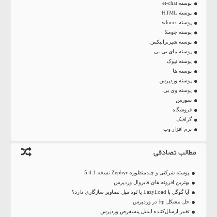
پوسته et-chat
پوسته HTML
پوسته whmcs
پوسته جوملا
پوسته شیرترانیکس
پوسته مای بی بی
پوسته نیوک
پوسته ها
پوسته وردپرس
پوسته وی بی
سورس
فروشگاه
گرافیک
نرم افزار وب
مطالب تصادفی
پوسته شرکتی و چندمنظوره Zephyr نسخه 5.4.1
بهترین افزونه های فایروال وردپرس
آیا گوگل با LazyLoad یا لود تنبل تصاویر سازگاری دارد؟
حل مشکل ftp در وردپرس
تغییر ارسال‌کننده ایمیل پیشفرض وردپرس