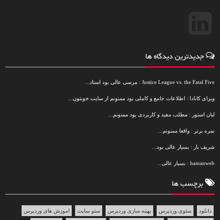
جدیدترین دیدگاه ها
Justice League vs. the Fatal Five : مرسی عالی بود استاد...
ویزای کانادا : اطلاعات جامع و کاملی بود ممنونم از سایت خوبتون...
لیان استور : مطلب مفید و کاربردی بود ممنونم...
نمره برتر : واقعا ممنونم...
شریف بار : بسیار عالی بود...
hamanweb : بسیار عالی...
برچسب ها
دانلود
سئوی وردپرس
بهینه سازی وردپرس
سئو سایت
اموزش های وردپرس