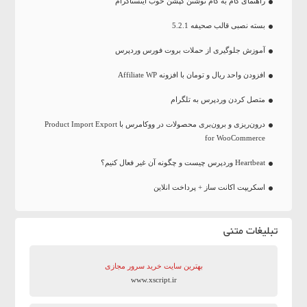
راهنمای گام به گام نوشتن کپشن خوب اینستاگرام
بسته نصبی قالب صحیفه 5.2.1
آموزش جلوگیری از حملات بروت فورس وردپرس
افزودن واحد ریال و تومان با افزونه Affiliate WP
متصل کردن وردپرس به تلگرام
درون‌ریزی و برون‌بری محصولات در ووکامرس با Product Import Export
for WooCommerce
Heartbeat وردپرس چیست و چگونه آن غیر فعال کنیم؟
اسکریپت اکانت ساز + پرداخت انلاین
تبلیغات متنی
بهترین سایت‌ خرید سرور مجازی
www.xscript.ir