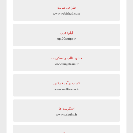
طراحی سایت
www.webishad.com
آپلود فایل
up.20script.ir
دانلود قالب و اسکریپت
www.ninjateam.ir
کسب درآمد فارکس
www.wolftrader.ir
اسکریپت ها
www.scriptha.ir