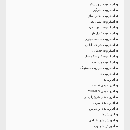
اسکریپت اپلود سنتر
اسکریپت امارگیر
اسکریپت انجمن ساز
اسکریپت ایمیل دهی
اسکریپت بازی انلاین
اسکریپت تبادل بنر
اسکریپت جامعه مجازی
اسکریپت حراجی آنلاین
اسکریپت خدماتی
اسکریپت فروشگاه ساز
اسکریپت مدیریت
اسکریپت مدیریت هاستینگ
اسکریپت ها
افزونه ها
افزونه های et-chat
افزونه های WHMCS
افزونه های شیرترانیکس
افزونه های نیوک
افزونه های وردپرس
اموزش ها
اموزش های طراحی
اموزش های وب