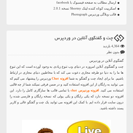
ارسال مطالب به صفحه فیسبوک با facebook
اسکریپت کوتاه کننده لینک Shortny نسخه 2.0.1
قالب وبلاگی وردپرس Photograph
چت و گفتگوی آنلاین در وردپرس
4,364 بازدید
بدون نظر
گفتگوی آنلاین در وردپرس
چت و گفتگوی آنلاین امروزه در دنیای وب تنوع زیادی به وجود آورده است که این تنوع
ها ما را به دنیا دو طرفه مجازی دعوت می کند که با مخاطبین دنیای مجازی در ارتباط
باشیم. ما برای ایجاد چت و گفتگو به شما
افزونه Chat
وردپرس را پیشنهاد می کنیم که
می توانید به رایگان از این افزونه استفاده کنید و در ضمن فرقی نمیکند شما از چه قالبی
استفاده می کنید.
افزونه وردپرس chat
با تمامی قالب ها سازگاری کامل را دارد. این
افزونه دو نسخه دارد که یکی رایگان و یکی پولی که نسخه رایگان و فارسی شده را
درون سایت قرار داده ایم .با کمک این افزونه می توانید یک چت و گفتگو عالی و کاریر
پسند داشته باشید.