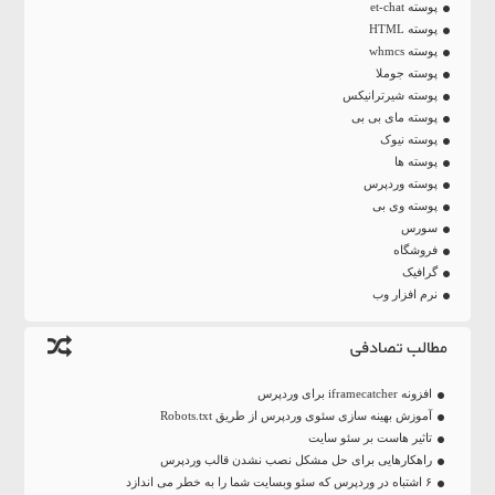
پوسته et-chat
پوسته HTML
پوسته whmcs
پوسته جوملا
پوسته شیرترانیکس
پوسته مای بی بی
پوسته نیوک
پوسته ها
پوسته وردپرس
پوسته وی بی
سورس
فروشگاه
گرافیک
نرم افزار وب
مطالب تصادفی
افزونه iframecatcher برای وردپرس
آموزش بهینه سازی سئوی وردپرس از طریق Robots.txt
تاثیر هاست بر سئو سایت
راهکار‌هایی برای حل مشکل نصب نشدن قالب وردپرس
۶ اشتباه در وردپرس که سئو وبسایت شما را به خطر می اندازد