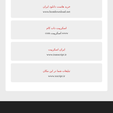
خرید هاست دانلود ایران
www.hostdownload.net
اسکریپت دات کام
www.اسکریپت.com
ایران اسکریپت
www.iranscript.ir
تبلیغات شما در این مکان
www.xscript.ir