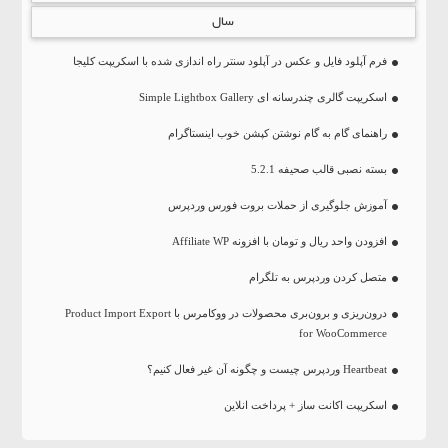
سال
فرم آپلود فایل و عکس در آپلود سنتر راه اندازی شده با اسکریپت کلیجا
اسکریپت گالری چندرسانه ای Simple Lightbox Gallery
راهنمای گام به گام نوشتن کپشن خوب اینستاگرام
بسته نصبی قالب صحیفه 5.2.1
آموزش جلوگیری از حملات بروت فورس وردپرس
افزودن واحد ریال و تومان با افزونه Affiliate WP
متصل کردن وردپرس به تلگرام
درون‌ریزی و برون‌بری محصولات در ووکامرس با Product Import Export
for WooCommerce
Heartbeat وردپرس چیست و چگونه آن غیر فعال کنیم؟
اسکریپت اکانت ساز + پرداخت انلاین