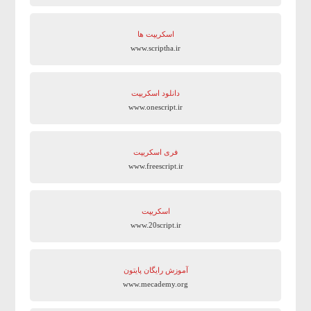
اسکریپت ها
www.scriptha.ir
دانلود اسکریپت
www.onescript.ir
فری اسکریپت
www.freescript.ir
اسکریپت
www.20script.ir
آموزش رایگان پایتون
www.mecademy.org