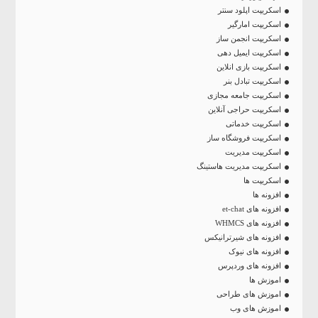
اسکریپت اپلود سنتر
اسکریپت امارگیر
اسکریپت انجمن ساز
اسکریپت ایمیل دهی
اسکریپت بازی انلاین
اسکریپت تبادل بنر
اسکریپت جامعه مجازی
اسکریپت حراجی آنلاین
اسکریپت خدماتی
اسکریپت فروشگاه ساز
اسکریپت مدیریت
اسکریپت مدیریت هاستینگ
اسکریپت ها
افزونه ها
افزونه های et-chat
افزونه های WHMCS
افزونه های شیرترانیکس
افزونه های نیوک
افزونه های وردپرس
اموزش ها
اموزش های طراحی
اموزش های وب