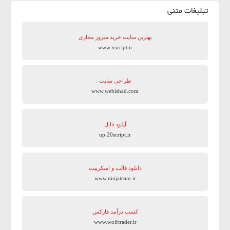
تبلیغات متنی
بهترین سایت‌ خرید سرور مجازی
www.xscript.ir
طراحی سایت
www.webishad.com
آپلود فایل
up.20script.ir
دانلود قالب و اسکریپت
www.ninjateam.ir
کسب درآمد فارکس
www.wolftrader.ir