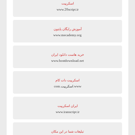
اسکریپت
www.20script.ir
آموزش رایگان پایتون
www.mecademy.org
خرید هاست دانلود ایران
www.hostdownload.net
اسکریپت دات کام
www.اسکریپت.com
ایران اسکریپت
www.iranscript.ir
تبلیغات شما در این مکان