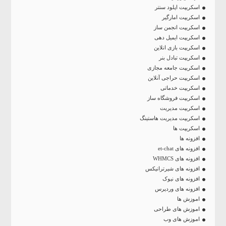
اسکریپت اپلود سنتر
اسکریپت امارگیر
اسکریپت انجمن ساز
اسکریپت ایمیل دهی
اسکریپت بازی انلاین
اسکریپت تبادل بنر
اسکریپت جامعه مجازی
اسکریپت حراجی آنلاین
اسکریپت خدماتی
اسکریپت فروشگاه ساز
اسکریپت مدیریت
اسکریپت مدیریت هاستینگ
اسکریپت ها
افزونه ها
افزونه های et-chat
افزونه های WHMCS
افزونه های شیرترانیکس
افزونه های نیوک
افزونه های وردپرس
اموزش ها
اموزش های طراحی
اموزش های وب