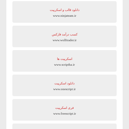
دانلود قالب و اسکریپت
www.ninjateam.ir
کسب درآمد فارکس
www.wolftrader.ir
اسکریپت ها
www.scriptha.ir
دانلود اسکریپت
www.onescript.ir
فری اسکریپت
www.freescript.ir