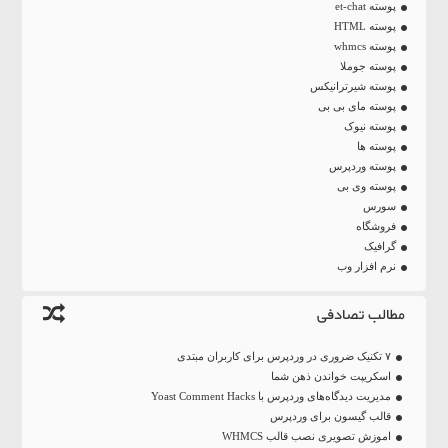
پوسته et-chat
پوسته HTML
پوسته whmcs
پوسته جوملا
پوسته شیرترانیکس
پوسته مای بی بی
پوسته نیوک
پوسته ها
پوسته وردپرس
پوسته وی بی
سورس
فروشگاه
گرافیک
نرم افزار وب
مطالب تصادفی
۷ تکنیک ضروری در وردپرس برای کاربران مبتدی
اسکریپت خواندن ذهن شما
مدیریت دیدگاه‌های وردپرس با Yoast Comment Hacks
قالب گیسون برای وردپرس
اموزش تصویری نصب قالب WHMCS