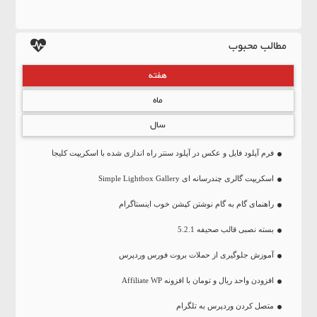
مطالب محبوب
هفته
ماه
سال
فرم آپلود فایل و عکس در آپلود سنتر راه اندازی شده با اسکریپت کلیجا
اسکریپت گالری چندرسانه ای Simple Lightbox Gallery
راهنمای گام به گام نوشتن کپشن خوب اینستاگرام
بسته نصبی قالب صحیفه 5.2.1
آموزش جلوگیری از حملات بروت فورس وردپرس
افزودن واحد ریال و تومان با افزونه Affiliate WP
متصل کردن وردپرس به تلگرام