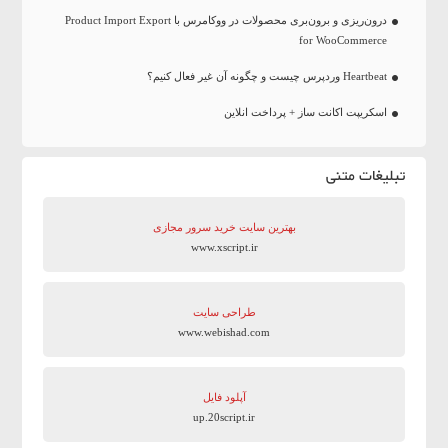
درون‌ریزی و برون‌بری محصولات در ووکامرس با Product Import Export
for WooCommerce
Heartbeat وردپرس چیست و چگونه آن غیر فعال کنیم؟
اسکریپت اکانت ساز + پرداخت انلاین
تبلیغات متنی
بهترین سایت‌ خرید سرور مجازی
www.xscript.ir
طراحی سایت
www.webishad.com
آپلود فایل
up.20script.ir