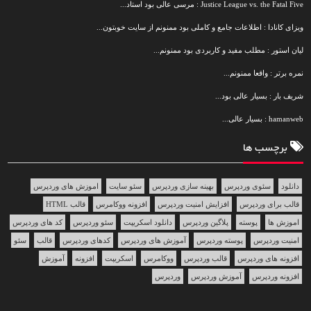
Justice League vs. the Fatal Five : مرسی عالی بود استاد...
ویزای کانادا : اطلاعات جامع و کاملی بود ممنونم از سایت خوبتون...
لیان استور : مطلب مفید و کاربردی بود ممنونم...
نمره برتر : واقعا ممنونم...
شریف بار : بسیار عالی بود...
hamanweb : بسیار عالی...
برچسب ها
دانلود
سئوی وردپرس
بهینه سازی وردپرس
سئو سایت
اموزش های وردپرس
قالب برای وردپرس
افزایش امنیت وردپرس
افزونه ووکامرس
قالب HTML
اموزش ها
پوسته
پلاگین وردپرس
دانلود اسکریپت
سئو وردپرس
کد های وردپرس
امنیت وردپرس
پوسته وردپرس
آموزش های وردپرس
کدهای وردپرس
قالب
سئو
افزونه های وردپرس
قالب وردپرس
ووکامرس
اسکریپت
افزونه
آموزش
افزونه وردپرس
آموزش وردپرس
وردپرس