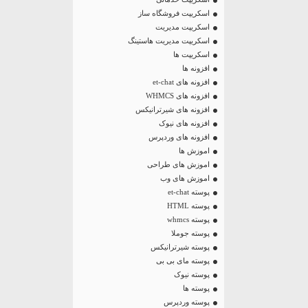
اسکریپت فروشگاه ساز
اسکریپت مدیریت
اسکریپت مدیریت هاستینگ
اسکریپت ها
افزونه ها
افزونه های et-chat
افزونه های WHMCS
افزونه های شیرترانیکس
افزونه های نیوک
افزونه های وردپرس
اموزش ها
اموزش های طراحی
اموزش های وب
پوسته et-chat
پوسته HTML
پوسته whmcs
پوسته جوملا
پوسته شیرترانیکس
پوسته مای بی بی
پوسته نیوک
پوسته ها
پوسته وردپرس