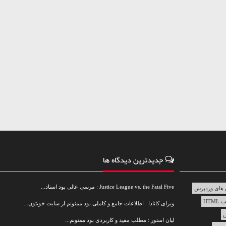
جدیدترین دیدگاه ها
Justice League vs. the Fatal Five : مرسی عالی بود استاد...
های وردپرس
HTML
ویزای کانادا : اطلاعات جامع و کاملی بود ممنونم از سایت خوبتون...
س
لیان استور : مطلب مفید و کاربردی بود ممنونم...