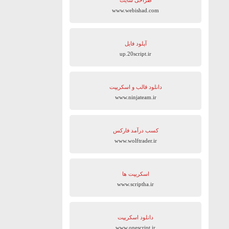
طراحی سایت
www.webishad.com
آپلود فایل
up.20script.ir
دانلود قالب و اسکریپت
www.ninjateam.ir
کسب درآمد فارکس
www.wolftrader.ir
اسکریپت ها
www.scriptha.ir
دانلود اسکریپت
www.onescript.ir