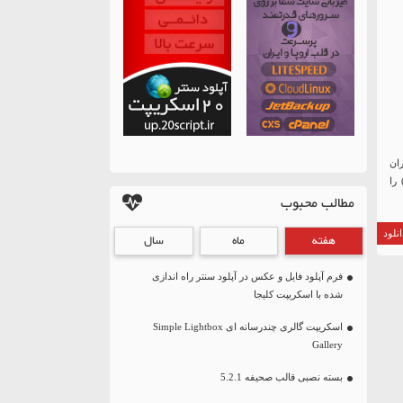
ان
را
مطالب محبوب
نلود
هفته
ماه
سال
فرم آپلود فایل و عکس در آپلود سنتر راه اندازی
شده با اسکریپت کلیجا
اسکریپت گالری چندرسانه ای Simple Lightbox
Gallery
بسته نصبی قالب صحیفه 5.2.1