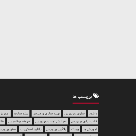
برچسب ها
دانلود
سئوی وردپرس
بهینه سازی وردپرس
سئو سایت
اموزش 
قالب برای وردپرس
افزایش امنیت وردپرس
افزونه ووکامرس
قالب 
اموزش ها
پوسته
پلاگین وردپرس
دانلود اسکریپت
سئو وردپر