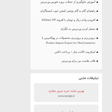
آموزش جلوگیری از حملات بروت فورس وردپرس
راهنمای گام به گام نوشتن کپشن خوب اینستاگرام
افزودن واحد ریال و تومان با افزونه Affiliate WP
متصل کردن وردپرس به تلگرام
درون‌ریزی و برون‌بری محصولات در ووکامرس با
Product Import Export for WooCommerce
اسکریپت اکانت ساز + پرداخت انلاین
قالب هاست من برای وردپرس
تبلیغات متنی
بهترین سایت‌ خرید سرور مجازی
www.xscript.ir