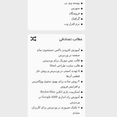
پوسته وی بی
سورس
فروشگاه
گرافیک
نرم افزار وب
مطالب تصادفی
آموزش افزودن باکس جستجوی تمام
صفحه در وردپرس
قالب نبض موزیک برای وردپرس
قالب سایت طراحی Html
۵ تهدید امنیتی در وردپرس و روش حل
قطعی آن‌ها
۴ روش ساده برای بهبود سئوی ووکامرس
و افزایش فروش
اسکریپت بازی انلاین Rocket Man
آموزش راه اندازی Google AMP در
وردپرس
۷ تکنیک ضروری در وردپرس برای کاربران
مبتدی