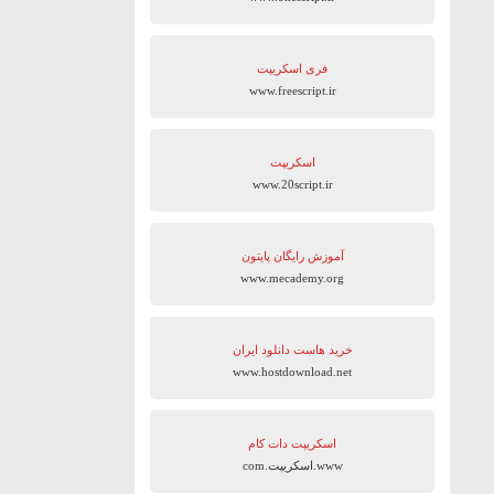
فری اسکریپت
www.freescript.ir
اسکریپت
www.20script.ir
آموزش رایگان پایتون
www.mecademy.org
خرید هاست دانلود ایران
www.hostdownload.net
اسکریپت دات کام
www.اسکریپت.com