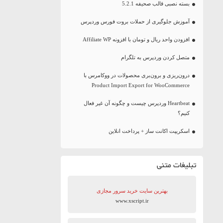
بسته نصبی قالب صحیفه 5.2.1
آموزش جلوگیری از حملات بروت فورس وردپرس
افزودن واحد ریال و تومان با افزونه Affiliate WP
متصل کردن وردپرس به تلگرام
درون‌ریزی و برون‌بری محصولات در ووکامرس با
Product Import Export for WooCommerce
Heartbeat وردپرس چیست و چگونه آن غیر فعال
کنیم؟
اسکریپت اکانت ساز + پرداخت انلاین
تبلیغات متنی
بهترین سایت‌ خرید سرور مجازی
www.xscript.ir