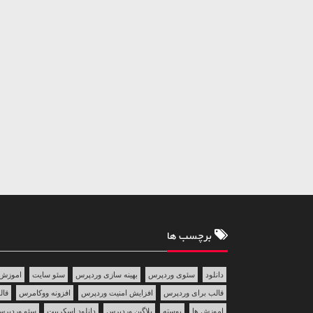
برچسب ها
دانلود
سئوی وردپرس
بهینه سازی وردپرس
سئو سایت
اموزش 
قالب برای وردپرس
افزایش امنیت وردپرس
افزونه ووکامرس
قالب 
اموزش ها
پوسته
پلاگین وردپرس
دانلود اسکریپت
سئو وردپر