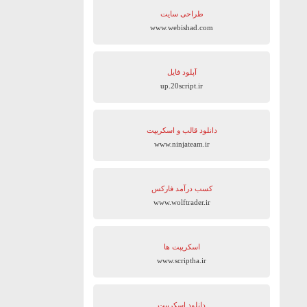
طراحی سایت
www.webishad.com
آپلود فایل
up.20script.ir
دانلود قالب و اسکریپت
www.ninjateam.ir
کسب درآمد فارکس
www.wolftrader.ir
اسکریپت ها
www.scriptha.ir
دانلود اسکریپت