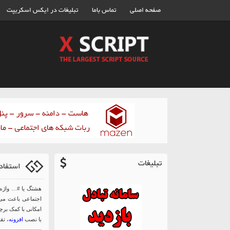
صفحه اصلی
تماس باما
تبلیغات در ایکس اسکریپت
تبلیغات
استفاده 
هشتگ یا #… واژه‌ا
اجتماعی باعث می‌ش
امکانی با کمک برچ
با نصب
افزونه
‏،
تقر