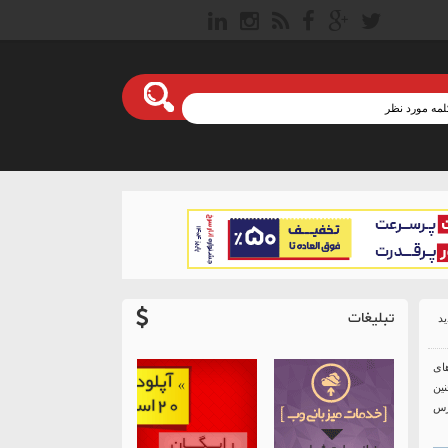
تبلیغات
های
ین
پرس