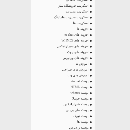
اسکریپت فروشگاه ساز
اسکریپت مدیریت
اسکریپت مدیریت هاستینگ
اسکریپت ها
افزونه ها
افزونه های et-chat
افزونه های WHMCS
افزونه های شیرترانیکس
افزونه های نیوک
افزونه های وردپرس
اموزش ها
اموزش های طراحی
اموزش های وب
پوسته et-chat
پوسته HTML
پوسته whmcs
پوسته جوملا
پوسته شیرترانیکس
پوسته مای بی بی
پوسته نیوک
پوسته ها
پوسته وردپرس