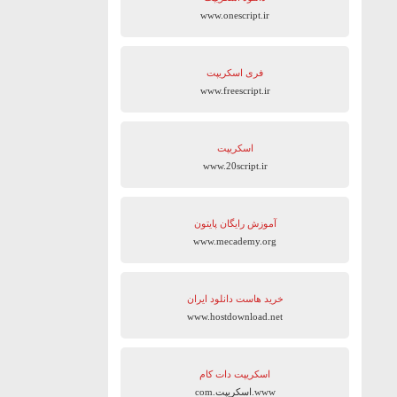
www.onescript.ir
فری اسکریپت
www.freescript.ir
اسکریپت
www.20script.ir
آموزش رایگان پایتون
www.mecademy.org
خرید هاست دانلود ایران
www.hostdownload.net
اسکریپت دات کام
www.اسکریپت.com