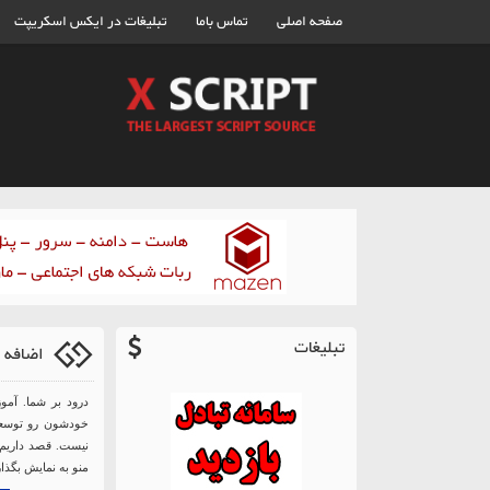
صفحه اصلی
تماس باما
تبلیغات در ایکس اسکریپت
تبلیغات
اضافه 
درود بر شما. آمو
خودشون رو توسعه
نیست. قصد داریم
منو به نمایش بگذار