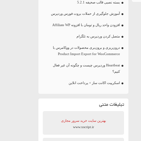
بسته نصبی قالب صحیفه 5.2.1
آموزش جلوگیری از حملات بروت فورس وردپرس
افزودن واحد ریال و تومان با افزونه Affiliate WP
متصل کردن وردپرس به تلگرام
درون‌ریزی و برون‌بری محصولات در ووکامرس با
Product Import Export for WooCommerce
Heartbeat وردپرس چیست و چگونه آن غیر فعال
کنیم؟
اسکریپت اکانت ساز + پرداخت انلاین
تبلیغات متنی
بهترین سایت‌ خرید سرور مجازی
www.xscript.ir