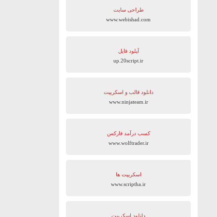
طراحی سایت
www.webishad.com
آپلود فایل
up.20script.ir
دانلود قالب و اسکریپت
www.ninjateam.ir
کسب درآمد فارکس
www.wolftrader.ir
اسکریپت ها
www.scriptha.ir
دانلود اسکریپت