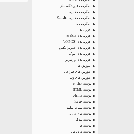
اسکریپت فروشگاه ساز
اسکریپت مدیریت
اسکریپت مدیریت هاستینگ
اسکریپت ها
افزونه ها
افزونه های et-chat
افزونه های WHMCS
افزونه های شیرترانیکس
افزونه های نیوک
افزونه های وردپرس
اموزش ها
اموزش های طراحی
اموزش های وب
پوسته et-chat
پوسته HTML
پوسته whmcs
پوسته جوملا
پوسته شیرترانیکس
پوسته مای بی بی
پوسته نیوک
پوسته ها
پوسته وردپرس