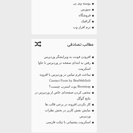
پوسته وی بی
سورس
فروشگاه
گرافیک
نرم افزار وب
مطالب تصادفی
افزودن فونت به ویرایشگر وردپرس
رفتن به ابتدای صفحه در وردپرس با جاوا
اسکریپت
ساخت فرم تماس در وردپرس با افزونه
Contact Form by BestWebSoft
Bootstrap بوت استرپ چیست؟
مخفی کردن صفحه‌ای خاص از وردپرس در
نتایج گوگل
کار نکردن افزونه در برخی قالب ها
نمایش نقش کاربر در بخش نظرات
وردپرس
اسکریپت پشتیبانی با تیکت فارسی