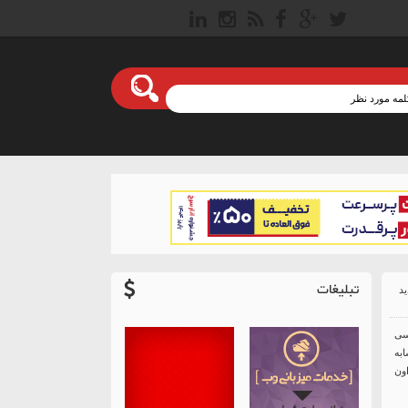
تبلیغات
سی
به
ی اون