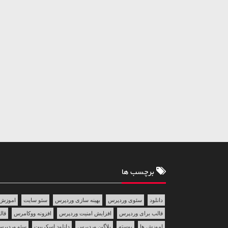
برچسب ها
دانلود
سئوی وردپرس
بهینه سازی وردپرس
سئو سایت
اموزش 
قالب برای وردپرس
افزایش امنیت وردپرس
افزونه ووکامرس
قالب 
اموزش ها
پوسته
پلاگین وردپرس
دانلود اسکریپت
سئو وردپر