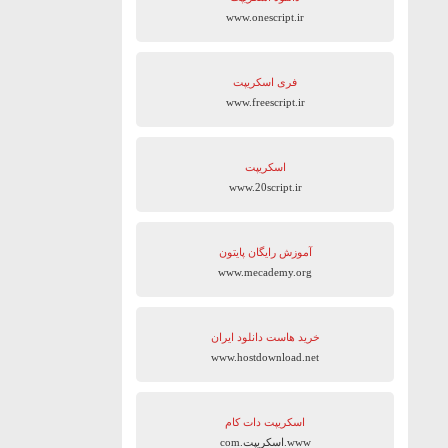
www.onescript.ir
فری اسکریپت
www.freescript.ir
اسکریپت
www.20script.ir
آموزش رایگان پایتون
www.mecademy.org
خرید هاست دانلود ایران
www.hostdownload.net
اسکریپت دات کام
www.اسکریپت.com