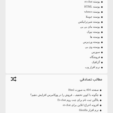
پوسته et-chat
پوسته HTML
پوسته whmcs
پوسته جوملا
پوسته شیرترانیکس
پوسته مای بی بی
پوسته نیوک
پوسته ها
پوسته وردپرس
پوسته وی بی
سورس
فروشگاه
گرافیک
نرم افزار وب
مطالب تصادفی
صفحه 404 به صورت Html
چگونه با کوپن تخفیف ، فروش را در ووکامرس افزایش دهیم؟
پلاگین ثبت نام برای چت روم Et-chat
افزونه اخراج انلاین برای et-chat
نرم افزار filezilla