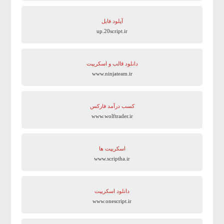
آپلود فایل
up.20script.ir
دانلود قالب و اسکریپت
www.ninjateam.ir
کسب درآمد فارکس
www.wolftrader.ir
اسکریپت ها
www.scriptha.ir
دانلود اسکریپت
www.onescript.ir